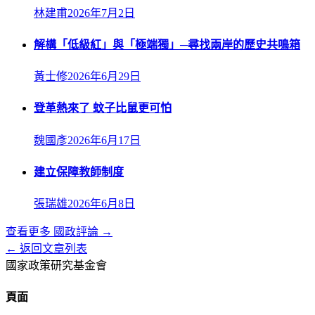
林建甫
2026年7月2日
解構「低級紅」與「極端獨」─尋找兩岸的歷史共鳴箱
黃士修
2026年6月29日
登革熱來了 蚊子比鼠更可怕
魏國彥
2026年6月17日
建立保障教師制度
張瑞雄
2026年6月8日
查看更多
國政評論
→
← 返回文章列表
國家政策研究基金會
頁面