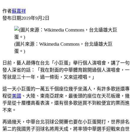
作者
蘇嘉祥
發布日期
2019年9月2日
(圖片來源：Wikimedia Commons，台北遠雄大巨
蛋。)
日前，藝人趙傳在台北「小巨蛋」舉行個人演唱會，講了一句
發人深省的話：「我在對面的中華體育館開過個人演唱會，一
等就是三十一年，過一條街，又來這裡唱。」
這一天小巨蛋的一萬五千個座位幾乎坐滿人，有許多歌迷還專
程從
美國
、大陸、東南亞趕來，最後頭的座位在天花板邊，幾
乎是從十層樓高看表演，還有很多歌迷買不到較便宜的票而進
不來。
再過幾天，中華台北羽球公開賽也要在小巨蛋開打，世界排名
第二的我國男子羽球名將周天成，將率領中華選手迎戰來自世