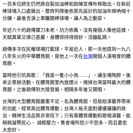
一百多位師生仍然將自製加油棒和助陣宣傳布條取出，在新莊
棒球場入口處展出，整齊列隊後依原先設計的加油布條吶喊十
分鐘，最後含淚上車離開棒球場，讓人為之動容。
年近六十的趙傳寶刀未老，功力依舊，沒有幾個人像他這樣，
天賦異稟又律己甚嚴，身體保持得很好，活蹦亂跳。
趙傳多次在民權球場打籃球，平易近人，那一天他提到一九八
八年失火的中華體育館，是他上一次在
台灣
開個人演唱會的體
育館。
當時他引吭高歌：「我是一隻小小鳥……」，讓全場陶醉。後
來企業辦活動，在體育館室內放煙火，燒掉台灣當時最大的體
育館。之後趙傳到大陸發展，相隔多年後又開唱。
台灣的大型體育館嚴重不足，名為體育館，但是給演藝界帶來
的功能，經常高出體育運動；台灣人每天面對擾擾攘攘的政
治，精神生活品質非常低下；只有靠體育運動和歌唱演藝，能
稍稍凝聚民心、 減輕壓力，集會場所怨少不怨多，而且要愈
大愈好。