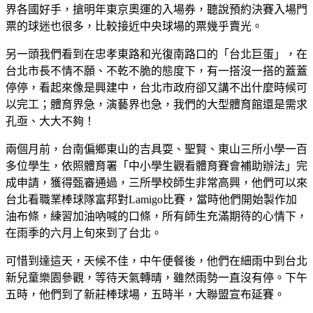
界各國好手，搶明年東京奧運的入場券，聽說預約決賽入場門
票的球迷也很多，比較接近中央球場的票幾乎賣光。
另一頭我們看到在忠孝東路和光復南路口的「台北巨蛋」，在
台北市長不情不願、不乾不脆的態度下，有一搭沒一搭的蓋蓋
停停，看起來像是興建中，台北市政府卻又講不出什麼時候可
以完工；體育界急，演藝界也急，我們的大型體育館還是需求
孔亟、大大不夠！
兩個月前，台南偏鄉東山的吉具耍、聖賢、東山三所小學一百
多位學生，依照體育署「中小學生觀看體育賽會補助辦法」完
成申請，獲得甄審通過，三所學校師生非常高興，他們可以來
台北看職業棒球隊富邦對Lamigo比賽，當時他們開始製作加
油布條，練習加油吶喊的口條，所有師生充滿期待的心情下，
在雨季的六月上旬來到了台北。
可惜到達這天，天候不佳，中午便餐後，他們在細雨中到台北
新兒童樂園參觀，等待天氣轉晴，雖然雨勢一直沒有停。下午
五時，他們到了新莊棒球場，五時半，大聯盟宣布延賽。