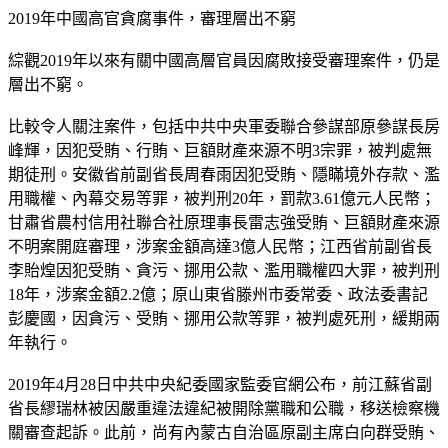
2019年中國高官貪腐事件，審理層出不窮
綜觀2019年以來有關中國高層官員因腐敗接受審理案件，仍是
層出不窮。
比較令人關注案件，包括中共中央軍委聯合參謀部原參謀長房
峰輝，因犯受賄、行賄、巨額財產來源不明3宗罪，被判處無
期徒刑。安徽省前副省長周春雨因犯受賄、隱瞞境外存款、濫
用職權、內幕交易等罪，被判刑20年，罰款3.61億元人民幣；
甘肅省農村信用社聯合社原理事長雷志強受賄、巨額財產來源
不明案開庭審理，涉案金額高達3億人民幣；江西省前副省長
李貽煌因犯受賄、貪污、挪用公款、濫用職權四大罪，被判刑
18年，涉案金額2.2億；原山東省滕州市委常委、政法委書記
彭慶國，因貪污、受賄、挪用公款等罪，被判處死刑，緩期兩
年執行。
2019年4月28日中共中央紀委國家監委官網公布，前江蘇省副
省長繆瑞林被因嚴重違法違紀被開除黨職和公職，移送檢察機
關審查起訴。此前，尚有內蒙古自治區原副主席白向群受賄、