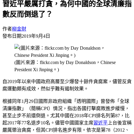
習近平嚴厲打貪，為何中國的全球清廉指
數反而倒退了？
作者
柳金財
發布日期
2019年9月4日
(圖片來源：flickr.com by Day Donaldson，Chinese
President Xi Jinping。)
自2019年以來中國政府高層至少爆發十餘件貪腐案，儘管反貪
腐運動頗有成效，然似乎難有遏制效果。
根據同年1月29日國際非政府組織「透明國際」曾發佈「全球
清廉指數」（簡稱CPI）情況，指出各國打擊腐敗進步緩慢，
甚至止步不前還倒退。尤其中國在2018年CPI排名列第87，比
起2017年77名退步10名。儘管中國國家主席
習近平
上台後宣稱
嚴厲懲治貪腐，但其CPI排名進步有限。依次是第78（2012、