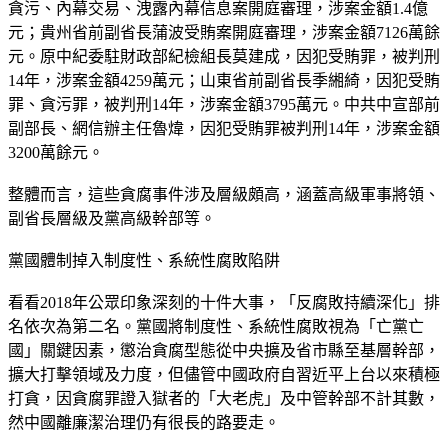
貪污、內幕交易、洩露內幕信息案開庭審理，涉案金額1.4億
元；貴州省前副省長蒲波受賄案開庭審理，涉案金額7126萬餘
元。原中紀委駐財政部紀檢組長莫建成，因犯受賄罪，被判刑
14年，涉案金額4259萬元；山東省前副省長季緗綺，因犯受賄
罪、貪污罪，被判刑14年，涉案金額3795萬元。中共中宣部前
副部長、網信辦主任魯煒，因犯受賄罪被判刑14年，涉案金額
3200萬餘元。
整體而言，這些貪腐事件涉及層級頗高，涵蓋高級軍事將領、
副省長層級及黨高級幹部等。
黨國體制掉入制度性、系統性腐敗陷阱
看看2018年公眾印象深刻的十件大事，「反腐敗持續深化」排
名依次為第二名。黨國將制度性、系統性腐敗視為「亡黨亡
國」關鍵因素，懲治貪腐型態從中央擴及省市縣至基層幹部，
擴大打擊領域及力度，但儘管中國政府自習近平上台以來積極
打貪，因貪腐罪證入獄者的「大老虎」及中管幹部不計其數，
然中國離廉潔治理仍有很長的路要走。