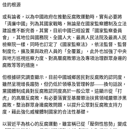
佳的根源
或有論者，以為中國政府在推動反腐敗運動時，實有必要將
「清廉中國」列為其國家戰略，無論是在國家監察體制及立法
建設應不斷完善，其實，目前中國已經設置「國家監察委員
會」，其地位與國務院、全國人大、最高人民法院及最高人民
檢察院一樣，同時也訂定了《國家監察法》，依法監督、監督
制度化，擴及黨與政府人員的「全覆蓋」，此外也加強了中央
與地方巡視巡察力度、對高層腐敗懲治及專項治理群眾身邊的
腐敗等等的措施。
但根據研究調查顯示，目前中國城鄉居民對反腐敗的認同度，
雖然呈現增長趨勢，但仍低於領導及管理幹部——換句話說，
黨國體制成員對反腐敗認同度高於一般公眾。這顯示從「打
虎」的高層反腐敗，有必要落實至基層懲治扶貧領域嚴懲涉黑
腐敗，整治群眾身邊腐敗問題，以提升公眾對反腐敗支持力
度，藉此強化威權體制國家的合法性基礎。
以習近平為核心的反腐運動，雖宣稱已從「壓倒性態勢」變成