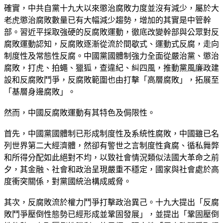
確實，中共自黨十九大以來懲治腐敗力度並沒有減少，屬於大
老虎懲治腐敗數量已有大幅減少趨勢，增加的其實是中管幹
部。習近平採取強硬的反腐敗運動，徹底改變幹部與公眾對反
腐敗運動認知，反腐敗逐漸從流於間歇式、運動式反腐，走向
制度性及常態性反腐。中國黨國體制強力全面從嚴治黨、懲治
腐敗，打虎、拍蠅、獵狐，查違紀、糾四風，推動黨風廉政建
設和反腐敗鬥爭，反腐敗範圍也由打擊「高層腐敗」，拓展至
「基層身邊腐敗」。
然而，中國反腐敗運動有其特色及侷限性。
首先，中國黨國體制已形成制度性及系統性腐敗，中國雖已名
列世界第二大經濟體，然卻有警世之言制度性貪腐、循私舞弊
和所得分配如此絕對不均，以致社會情況類似法國大革命之前
夕，其金融、社會和政治呈現嚴重不穩定，國家與社會處於高
度衝突關係，對黨國統治構成威脅。
其次，反腐敗流於權力鬥爭打擊政治異己。十九大提出「反腐
敗鬥爭壓倒性態勢已經形成並鞏固發展」，並提出「鞏固壓倒