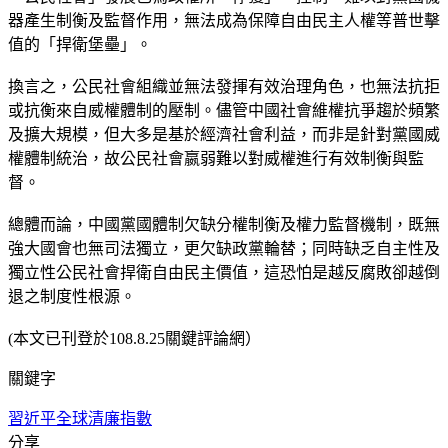
器產生制衡及監督作用，無法成為保障自由民主人權等普世擊
值的「捍衛堡壘」。
換言之，公民社會組織並無法發揮有效治理角色，也無法抗拒
或抗衡來自威權體制的壓制。儘管中國社會維權抗爭趨於頻繁
及擴大規模，但大多是基於經濟社會利益，而非是針對黨國威
權體制統治，故公民社會嬴弱難以對威權進行有效制衡與監
督。
總體而論，中國黨國體制欠缺分權制衡及權力監督機制，既無
強大國會也無司法獨立，更欠缺政黨輪替；同時缺乏自主性及
獨立性公民社會捍衛自由民主價值，這恐怕是越反腐敗卻越倒
退之制度性根源。
(本文已刊登於108.8.25關鍵評論網）
關鍵字
習近平
全球清廉指數
分享