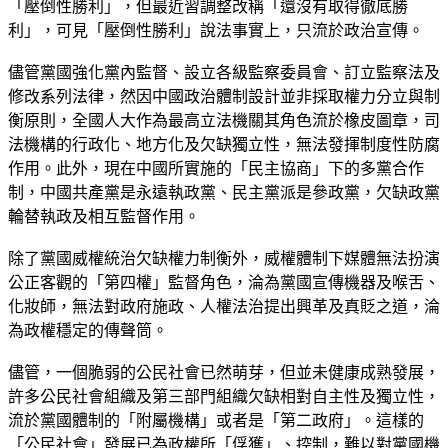
「壓倒性勝利」，但最近習調整改稱「還沒有取得徹底勝
利」，可見「壓倒性勝利」說法事實上，只流於政治宣傳。
儘管黨國強化黨內監督、設立各級監察委員會、訂立監察法及
修改系列法律，然因中國政治體制設計並非採取權力分立與制
衡原則，全國人大作為最高立法機關其角色流於橡皮圖章，司
法機構的行政化、地方化及欠缺獨立性，無法發揮制度性防腐
作用。此外，現在中國所實施的「民主協商」下的多黨合作
制，中國共產黨是永遠執政黨、民主黨派是參政黨，欠缺政黨
輪替執政及相互監督作用。
除了黨國威權統治欠缺權力制衡外，威權體制下媒體無法扮演
公正客觀的「第四權」監督角色，淪為黨國宣傳機器及喉舌、
化妝師，無法對政府施政、人權法治提出興革及真貶之道，淪
為政權穩定的傳聲筒。
儘管，一個脆弱的公民社會已然萌芽，但並未健康成熟發展，
許多公民社會組織及第三部門組織欠缺相對自主性及獨立性，
流於黨國體制的「附屬機構」或者是「第二政府」。這樣的
「公民社會」發展已為政權所「俘獲」、控制，難以對黨國機