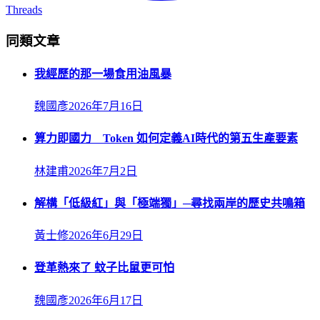
Threads
同類文章
我經歷的那一場食用油風暴
魏國彥
2026年7月16日
算力即國力 Token 如何定義AI時代的第五生產要素
林建甫
2026年7月2日
解構「低級紅」與「極端獨」─尋找兩岸的歷史共鳴箱
黃士修
2026年6月29日
登革熱來了 蚊子比鼠更可怕
魏國彥
2026年6月17日