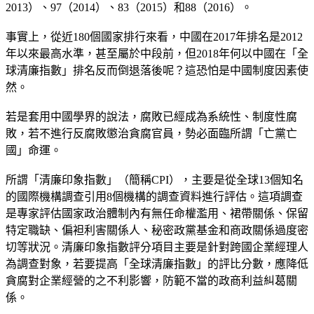
2013）、97（2014）、83（2015）和88（2016）。
事實上，從近180個國家排行來看，中國在2017年排名是2012
年以來最高水準，甚至屬於中段前，但2018年何以中國在「全
球清廉指數」排名反而倒退落後呢？這恐怕是中國制度因素使
然。
若是套用中國學界的說法，腐敗已經成為系統性、制度性腐
敗，若不進行反腐敗懲治貪腐官員，勢必面臨所謂「亡黨亡
國」命運。
所謂「清廉印象指數」（簡稱CPI），主要是從全球13個知名
的國際機構調查引用8個機構的調查資料進行評估。這項調查
是專家評估國家政治體制內有無任命權濫用、裙帶關係、保留
特定職缺、偏袒利害關係人、秘密政黨基金和商政關係過度密
切等狀況。清廉印象指數評分項目主要是針對跨國企業經理人
為調查對象，若要提高「全球清廉指數」的評比分數，應降低
貪腐對企業經營的之不利影響，防範不當的政商利益糾葛關
係。