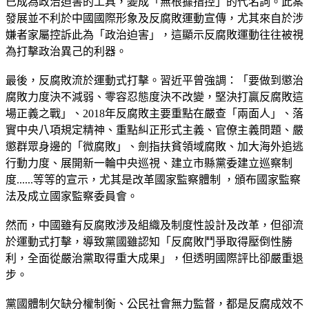
已成為政治迫害的工具，變成「無根據指控」的代名詞。此案
發展並不利於中國國際形象及反腐敗運動宣傳，尤其來自於涉
嫌者家屬控訴此為「政治迫害」，這顯示反腐敗運動往往被視
為打擊政治異己的利器。
最後，反腐敗流於運動式打擊。習近平曾強調：「要做到懲治
腐敗力度決不減弱、零容忍態度決不改變，堅決打贏反腐敗這
場正義之戰」、2018年反腐敗主要重點在嚴查「兩面人」、落
實中央八項規定精神、重點糾正形式主義、官僚主義問題、嚴
懲群眾身邊的「微腐敗」、劍指扶貧領域腐敗、加大海外追逃
行動力度、展開新一輪中央巡視、建立市縣黨委建立巡察制
度......等等的宣示，尤其是改革國家監察體制 ，頒布國家監察
法及成立國家監察委員會。
然而，中國雖有反腐敗涉及組織及制度性設計及改革，但卻流
於運動式打擊，導致黨國雖認知「反腐敗鬥爭取得壓倒性勝
利，全面從嚴治黨取得重大成果」，但透明國際評比卻嚴重退
步。
黨國體制欠缺分權制衡、公民社會無力監督，都是反腐成效不