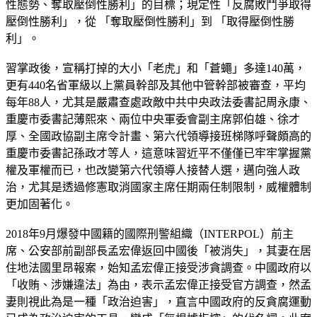
性態勢、奪取壓倒性勝利」的目標；現定性「反腐敗鬥爭取得
壓倒性勝利」，從 「奪取壓倒性勝利」到 「取得壓倒性勝
利」。
習掌政後，宣稱打掉的大小「老虎」和「蒼蠅」多達140萬，
更有440名省軍級以上黨員幹部及其他中管幹部被審查，平均
每年88人，尤其是嚴肅查處政敵中共中央政法委書記周永康、
重慶市委書記薄熙來、兩位中央軍委會副主席郭伯雄、徐才
厚、全國政協副主席令計畫、第六代領導接班梯隊呼聲頗高的
重慶市委書記孫政才等人，這意味習近平不僅僅已牢牢掌握黨
權及軍權而已，也改變第六代領導人接替人選，邁向強人政
治，尤其是透過修憲取消國家主席任期兩任制限制，威權體制
更加固著化。
2018年9月爆發中國籍的國際刑警組織（INTERPOL）前主
席、公安部前副部長孟宏偉返回中國後「被消失」，其妻在居
住地法國里昂報案，始知孟宏偉正接受涉貪調查。中國政府以
「收賄、涉嫌違法」為由，表示孟宏偉正接受官方調查，然孟
妻則視此為是一種「政治迫害」，直言中國政府的反貪腐運動