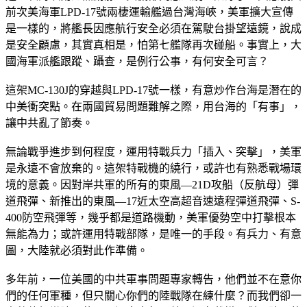
前次美海軍LPD-17號兩棲運輸艦過台灣海峽，美軍擴大宣傳
是一樣的，將艦長因應航行安全必須在駕駛台掛望遠鏡，說成
是安全顧慮，其實真相是，怕第七艦隊再次碰船。事實上，大
國海軍派艦跟蹤、躡查，是例行公事，有何安全可言？
這架MC-130J的穿越與LPD-17號一樣，有意炒作台海是潛在的
中美衝突點。在兩國貿易問題難解之際，用台海的「有事」，
讓中共亂了節奏。
無論戰爭進步到何程度，運用特戰兵力「插入、突擊」，美軍
是永遠不會放棄的。這架特戰機的繞行，或許也有熟悉戰場環
境的意義。因對岸共軍的所有的東風—21D攻船（反航母）彈
道飛彈、新推出的東風—17近太空高超音速遠程彈道飛彈、S-
400防空飛彈等，幾乎都是道路機動，美軍優勢空中打擊根本
無能為力；或許運用特戰部隊，是唯一的手段。有兵力、有意
圖，大陸就必須對此作準備。
多年前，一位美國的中共軍事問題專家轉告，他們並不在意你
們的任何軍種，但只關心你們的陸戰隊在練什麼？而我們卻一