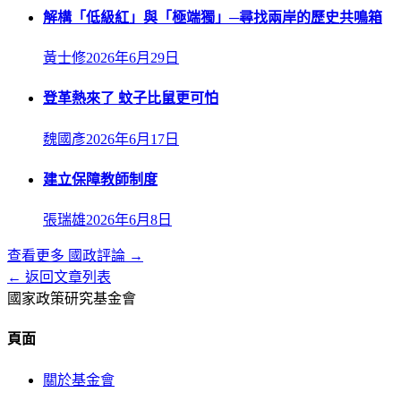
解構「低級紅」與「極端獨」─尋找兩岸的歷史共鳴箱
黃士修
2026年6月29日
登革熱來了 蚊子比鼠更可怕
魏國彥
2026年6月17日
建立保障教師制度
張瑞雄
2026年6月8日
查看更多
國政評論
→
← 返回文章列表
國家政策研究基金會
頁面
關於基金會