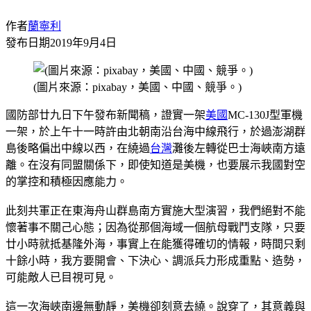
作者
蘭寧利
發布日期
2019年9月4日
(圖片來源：pixabay，美國、中國、競爭。)
國防部廿九日下午發布新聞稿，證實一架
美國
MC-130J型軍機
一架，於上午十一時許由北朝南沿台海中線飛行，於過澎湖群
島後略偏出中線以西，在繞過
台灣
灘後左轉從巴士海峽南方遠
離。在沒有同盟關係下，即使知道是美機，也要展示我國對空
的掌控和積極因應能力。
此刻共軍正在東海舟山群島南方實施大型演習，我們絕對不能
懷著事不關己心態；因為從那個海域一個航母戰鬥支隊，只要
廿小時就抵基隆外海，事實上在能獲得確切的情報，時間只剩
十餘小時，我方要開會、下決心、調派兵力形成重點、造勢，
可能敵人已目視可見。
這一次海峽南邊無動靜，美機卻刻意去繞。說穿了，其意義與