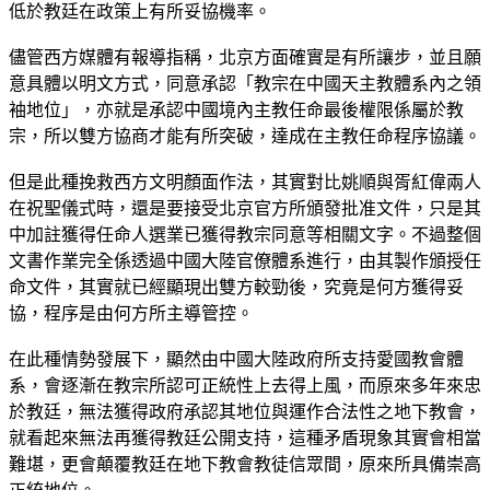
低於教廷在政策上有所妥協機率。
儘管西方媒體有報導指稱，北京方面確實是有所讓步，並且願
意具體以明文方式，同意承認「教宗在中國天主教體系內之領
袖地位」，亦就是承認中國境內主教任命最後權限係屬於教
宗，所以雙方協商才能有所突破，達成在主教任命程序協議。
但是此種挽救西方文明顏面作法，其實對比姚順與胥紅偉兩人
在祝聖儀式時，還是要接受北京官方所頒發批准文件，只是其
中加註獲得任命人選業已獲得教宗同意等相關文字。不過整個
文書作業完全係透過中國大陸官僚體系進行，由其製作頒授任
命文件，其實就已經顯現出雙方較勁後，究竟是何方獲得妥
協，程序是由何方所主導管控。
在此種情勢發展下，顯然由中國大陸政府所支持愛國教會體
系，會逐漸在教宗所認可正統性上去得上風，而原來多年來忠
於教廷，無法獲得政府承認其地位與運作合法性之地下教會，
就看起來無法再獲得教廷公開支持，這種矛盾現象其實會相當
難堪，更會顛覆教廷在地下教會教徒信眾間，原來所具備崇高