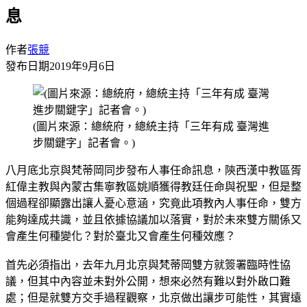
息
作者
張競
發布日期
2019年9月6日
(圖片來源：總統府，總統主持「三年有成 臺灣進
步關鍵字」記者會。)
八月底北京與梵蒂岡同步發布人事任命訊息，陝西漢中教區胥
紅偉主教與內蒙古集寧教區姚順獲得教廷任命與祝聖，但是整
個過程卻顯露出讓人憂心意涵，究竟此項教內人事任命，雙方
能夠達成共識，並且依據協議加以落實，對於未來雙方關係又
會產生何種變化？對於臺北又會產生何種效應？
首先必須指出，去年九月北京與梵蒂岡雙方就簽署臨時性協
議，但其中內容並未對外公開，想來必然有難以對外啟口難
處；但是就雙方交手過程觀察，北京做出讓步可能性，其實遠