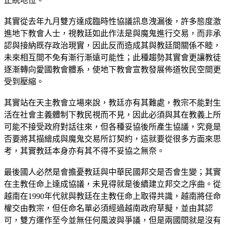
正統地位。
其實從去年九月雙方達成臨時性協議訊息洩漏後，許多態度激
進地下教會人士，視教廷如此作法是與魔鬼進行交易，而非承
認與接納既存政治現實，因此反而造成其與教廷間關係不睦，
未來相互間不免有漸行漸遠可能性；此種趨勢其實會更讓教徒
逐漸轉向愛國教會體系，使地下教會宣教發展佈道牧民空間更
受到壓縮。
其實站在天主教會立場來說，教廷亦有其難處，教宗不能對生
活在社會主義體制下教民視而不見，因此必須與其在教義上所
可能不接受政府對話往來，但各種妥協後所產生協議，究竟是
否要將其描繪成與魔鬼交易所訂契約，這就要從很多方面來思
考，其實教廷本身亦有其不得不妥協之無奈。
最後國人必然是會擔憂教廷與中華民國邦交是否會生變；其實
在主教任命上達成協議，未見得就是後續建立邦交之序曲。從
越南在1990年代就與教廷在主教任命上取得共識，越南將任命
權交由教宗，但任命名單必須經過越南政府草擬，並由其認
可，雙方運作至今並無任何風波與爭議，但是兩國間就是沒有