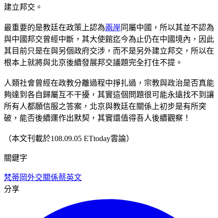
建立邦交。
最重要的是教廷在政策上認為
兩岸
同屬中國，所以其並不認為
與中國邦交曾經中斷，其大使館迄今為止仍在中國境內，因此
其目前只是在與另個政府交涉，而不是另外建立邦交，所以在
根本上就將與北京後續發展邦交議題完全打住不提。
人類社會曾經在政教分離過程中掙扎過，宗教與政治是否真能
夠達到各自歸屬互不干擾，其實這個問題很可能永遠找不到讓
所有人都願信服之答案，北京與教廷在關係上初步是有所突
破，能否後續運作出默契，其實還值得吾人後續觀察！
（本文刊載於108.09.05 ETtoday雲論）
關鍵字
梵蒂岡
外交關係
蔡英文
分享