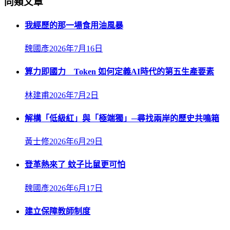
同類文章
我經歷的那一場食用油風暴
魏國彥
2026年7月16日
算力即國力 Token 如何定義AI時代的第五生產要素
林建甫
2026年7月2日
解構「低級紅」與「極端獨」─尋找兩岸的歷史共鳴箱
黃士修
2026年6月29日
登革熱來了 蚊子比鼠更可怕
魏國彥
2026年6月17日
建立保障教師制度