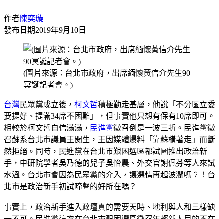
作者
陳奕璇
發布日期
2019年9月10日
(圖片來源：台北市政府，出席緬懷黃信介先生90
冥誕記者會。)
台灣
民眾黨成立後，
柯文哲
積極勤走基層，他說「不分區立委
要提好、提滿34席不困難」，但事實他只想有保有10席即可。
相較於柯文哲自信滿滿，
民進黨
徵召倒是一波三折。民進黨徵
召蘇系台北市議員王閔生，王因媒體爆料「靠蘇橫著走」而斷
然拒絕。同時，民進黨在台北市艱困選區都試圖推出政治新
手，中研院學者吳乃德的兒子吳怡農、外交官謝佩芬等人來試
水溫。台北市會因為民眾黨的介入，讓選情再起波瀾嗎？！台
北市是政治新手初試啼聲的好所在嗎？
事實上，政治新手進入政壇真的需要天時、地利與人和三樣缺
一不可。民進黨這次在台北市艱困選區徵召年輕新人目的不在