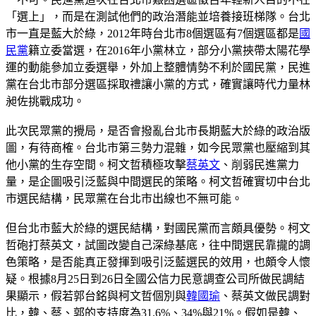
「選上」，而是在測試他們的政治潛能並培養接班梯隊。台北
市一直是藍大於綠，2012年時台北市8個選區有7個選區都是
國
民黨
籍立委當選，在2016年小黨林立，部分小黨挾帶太陽花學
運的動能參加立委選舉，外加上整體情勢不利於國民黨，民進
黨在台北市部分選區採取禮讓小黨的方式，確實讓時代力量林
昶佐挑戰成功。
此次民眾黨的攪局，是否會撥亂台北市長期藍大於綠的政治版
圖，有待商榷。台北市第三勢力混雜，如今民眾黨也壓縮到其
他小黨的生存空間。柯文哲積極攻擊
蔡英文
、削弱民進黨力
量，是企圖吸引泛藍與中間選民的策略。柯文哲確實切中台北
市選民結構，民眾黨在台北市出線也不無可能。
但台北市藍大於綠的選民結構，對國民黨而言頗具優勢。柯文
哲砲打蔡英文，試圖改變自己深綠基底，往中間選民靠攏的調
色策略，是否能真正發揮到吸引泛藍選民的效用，也頗令人懷
疑。根據8月25日到26日全國公信力民意調查公司所做民調結
果顯示，假若郭台銘與柯文哲個別與
韓國瑜
、蔡英文做民調對
比，韓、蔡、郭的支持度為31.6%、34%與21%。假如是韓、