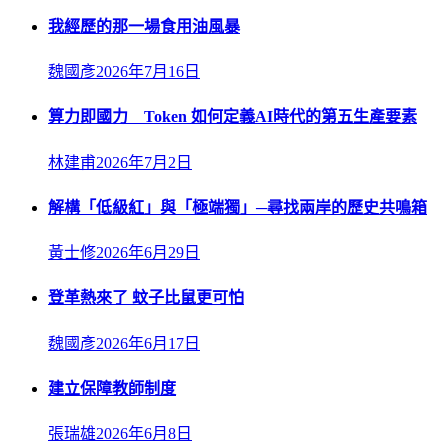
我經歷的那一場食用油風暴
魏國彥
2026年7月16日
算力即國力 Token 如何定義AI時代的第五生產要素
林建甫
2026年7月2日
解構「低級紅」與「極端獨」─尋找兩岸的歷史共鳴箱
黃士修
2026年6月29日
登革熱來了 蚊子比鼠更可怕
魏國彥
2026年6月17日
建立保障教師制度
張瑞雄
2026年6月8日