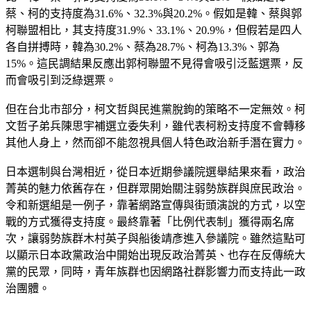
蔡、柯的支持度為31.6%、32.3%與20.2%。假如是韓、蔡與郭
柯聯盟相比，其支持度31.9%、33.1%、20.9%，但假若是四人
各自拼搏時，韓為30.2%、蔡為28.7%、柯為13.3%、郭為
15%。這民調結果反應出郭柯聯盟不見得會吸引泛藍選票，反
而會吸引到泛綠選票。
但在台北市部分，柯文哲與民進黨脫鉤的策略不一定無效。柯
文哲子弟兵陳思宇補選立委失利，雖代表柯粉支持度不會轉移
其他人身上，然而卻不能忽視具個人特色政治新手潛在實力。
日本選制與台灣相近，從日本近期參議院選舉結果來看，政治
菁英的魅力依舊存在，但群眾開始關注弱勢族群與庶民政治。
令和新選組是一例子，靠著網路宣傳與街頭演說的方式，以空
戰的方式獲得支持度。最終靠著「比例代表制」獲得兩名席
次，讓弱勢族群木村英子與船後靖彥進入參議院。雖然這點可
以顯示日本政黨政治中開始出現反政治菁英、也存在反傳統大
黨的民眾，同時，青年族群也因網路社群影響力而支持此一政
治團體。