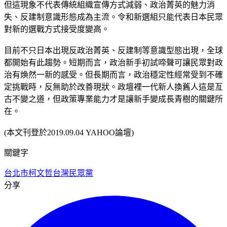
但這現象不代表傳統組織宣傳方式減弱、政治菁英的魅力消
失、反建制意識形態成為主流。令和新選組只能代表日本民眾
對新的選戰方式接受度變高。
目前不只日本出現反政治菁英、反建制等意識型態出現，全球
都開始有此趨勢。短期而言，政治新手初試啼聲可讓民眾對政
治有煥然一新的感受。但長期而言，政治穩定性經常受到不確
定挑戰時，反無助於改善現狀。政壇裡一代新人換舊人這是亙
古不變之道，但政策專業能力才是讓新手變成長青樹的關鍵所
在。
(本文刊登於2019.09.04 YAHOO論壇)
關鍵字
台北市
柯文哲
台灣民眾黨
分享