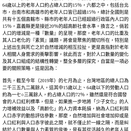
64歲以上的老年人口約占總人口的15％，六都之中，包括台北
市，台南市和高雄市的老年人口皆已超過15％，總計全國則是
共有十五個直轄市、縣市的老年人口已經超過行政區內人口的
15％，嘉義縣更是接近20％的超高齡社會水準。換言之，倘若
人口的增減是一種『數量』的呈現，那麼，老年人口的比重及
其人口老化的『素質』議題，將會是聚焦的關切所在，特別是
上述出生與死亡之於自然增減的相互拉扯，更是直指對於老年
人相關人身需求的衝擊影響，就此而言，對於人口數量的變化
及其人口組成的結構性轉變，整全多層的探究，自當是一項必
要的關照策略，這是因為：
首先，截至今年（2019年）的七月為止，台灣地區的總人口為
二千三五九二萬餘人，這其中15歲以上、64歲以下的勞動人口
約為一七○三萬餘人，約占總人口的72％，雖然還是符合國發
會的人口紅利標準，但是，如果進一步地將「少子女化」的人
力增補效益以及「高齡化」的人力資本耗損，納為人口紅利與
人口赤字的動態評估參數，那麼，自然增加與社會增加抑或是
人口紅利與人口赤字彼此之間，就不僅止於一線之隔，而是糾
結於人口數量與人力素質的背後，是有其從活越久的老年人延