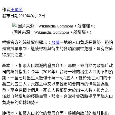
作者
王順民
發布日期
2019年9月12日
(圖片來源：Wikimedia Commons，躲貓貓。)
根據官方的統計資料顯示：
台灣
一地的人口負成長趨勢，恐怕
是會提早來到，這使得相與衍生的各項發展性危機，是有它值
得深究之處。
基本上，扣緊人口增減的發展介面，那麼，來自於內政部戶政
司的統計指出：今年（2019年）台灣一地的出生人口將不如預
期，一至七月出生人數僅十萬一○六五人，低於死亡人口的十
萬三九五二人；六都之中又以高雄市和台南市的情況最為嚴
重，至今連續七個月，死亡人數都是大於出生人數，換言之，
僅就自然增加的經驗事實，那麼，台灣社會恐將提早面臨人口
負成長的逆轉趨勢。
連帶地，扣緊人口老化的發展介面，根據內政部的統計指出，