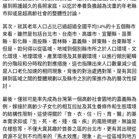
展到照護越久的長照家庭，以迄於奉養負擔越為沈重的年老縣
市抑或是超高齡社會的整體性討論。
其次，就其老年人口占比已過超過全國平均14%的十五個縣市
來看，雖然是包括台北市、台南市、高雄市、宜蘭縣、苗栗
縣、彰化縣、南投縣、雲林縣、嘉義縣、屏東縣、台東縣等，
但是，如何得以從區域、地域到個別縣市所之於人口環境、文
化環境、地理環境、產業環境及其景觀環境，以進行類別範疇
的分階段和分時程的對應措施，這也指陳出來人口數量減少或
是人口老化加速的相同現象，背後的對治處遇對策，是有其回
歸到區域之間的整體規劃以及縣市之別的策進作為的層次性探
討。
最後，僅就可能率先成為台灣第一個高齡社會園地的嘉義縣為
例，嫁接於高齡少子女化的相互拉扯及其生養條件和生態環境
的結構性限制，這使得關於『食、衣、住、行、育、醫』的基
本需求抑或『生、死、老、殘、傷、疾』的風險規避，無論是
在樣態等，不僅大異其趣於首善之區的台北市，更有其出現從
資源不足到不均而來的『馬太效應』現象，此一從區域到地方