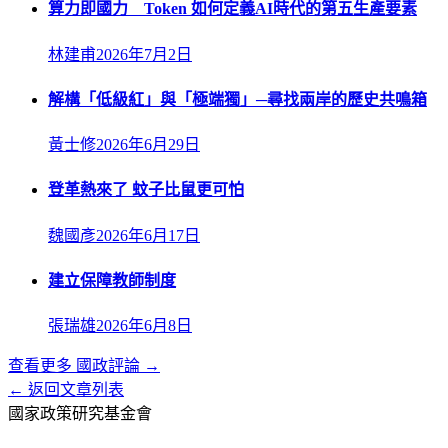
算力即國力 Token 如何定義AI時代的第五生產要素
林建甫
2026年7月2日
解構「低級紅」與「極端獨」─尋找兩岸的歷史共鳴箱
黃士修
2026年6月29日
登革熱來了 蚊子比鼠更可怕
魏國彥
2026年6月17日
建立保障教師制度
張瑞雄
2026年6月8日
查看更多
國政評論
→
← 返回文章列表
國家政策研究基金會