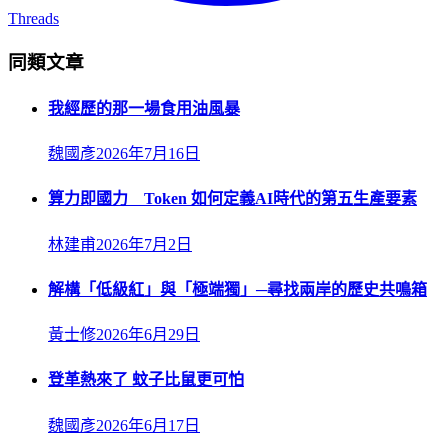
Threads
同類文章
我經歷的那一場食用油風暴
魏國彥
2026年7月16日
算力即國力 Token 如何定義AI時代的第五生產要素
林建甫
2026年7月2日
解構「低級紅」與「極端獨」─尋找兩岸的歷史共鳴箱
黃士修
2026年6月29日
登革熱來了 蚊子比鼠更可怕
魏國彥
2026年6月17日