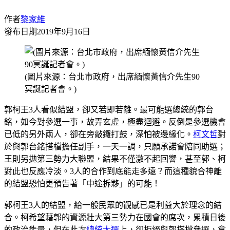
作者
黎家維
發布日期
2019年9月16日
(圖片來源：台北市政府，出席緬懷黃信介先生90
冥誕記者會。)
郭柯王3人看似結盟，卻又若即若離。最可能選總統的郭台
銘，如今對參選一事，故弄玄虛，極盡迴避。反倒是參選機會
已低的另外兩人，卻在旁敲鑼打鼓，深怕被邊緣化。
柯文哲
對
於與郭台銘搭檔擔任副手，一天一調，只願承諾會陪同助選；
王則另拋第三勢力大聯盟，結果不僅激不起回響，甚至郭、柯
對此也反應冷淡。3人的合作到底能走多遠？而這種貌合神離
的結盟恐怕更預告著「中途拆夥」的可能！
郭柯王3人的結盟，給一般民眾的觀感已是利益大於理念的結
合。柯希望藉郭的資源壯大第三勢力在國會的席次，累積日後
的政治能量，但在此次
總統大選
上，卻拒絕與郭搭檔參選，拿