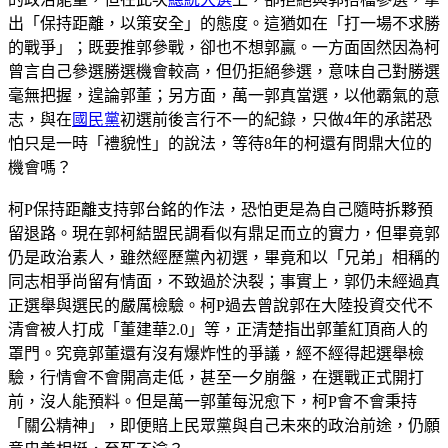
出「保持距離，以策安全」的態度。這猶如在「打一場不求勝
的戰爭」；既要推郭參戰，卻也不想郭贏。一方面固然因為柯
曾言自己參選勝選機會較高，但仍拒絕參選，意味自己對勝選
毫無把握，遑論郭董；另方面，萬一郭真當選，以他霸氣的意
志，與在
國民黨
初選前後言行不一的紀錄，只做4年的承諾恐
怕只是一時「禮貌性」的說法，等待8年的柯還有問鼎大位的
機會嗎？
柯P保持距離支持郭台銘的作法，恐怕更是為自己隨時拆夥預
留退路。現在郭柯結盟民調看似有鼎足而立的實力，但畢竟郭
仍是政治素人，雖然經歷黨內初選，畢竟和以「兄弟」相稱的
同志相爭尚留有情面，不致過於決裂；事實上，郭仍未經過真
正選舉與選民的嚴厲檢驗。柯P過去曾說郭在大陸投資交代不
清會被人打成「董建華2.0」等，正清楚指出郭董紅頂商人的
罩門。究竟郭董還有沒有爆炸性的爭議，經不經得起選舉檢
驗，行情會不會開高走低，甚至一夕崩盤，在選戰正式開打
前，沒人能預料。但是萬一郭董每況愈下，柯P會不會秉持
「關公精神」，即便賠上民眾黨與自己未來的政治前途，仍願