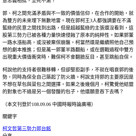
意忠義相挺，至死不渝？
郭、柯之間充滿矛盾與不一致的價值信仰，在合作的開始，就
為雙方的未來埋下無數地雷。現在郭柯王3人都強調要在不滿
藍綠的民意之間找到出路，但是超越藍綠的主張還沒看到，這
股第三勢力已被各種力量快速侵蝕了原本的純粹性。如果郭董
一路水漲船高，或沒被棄保崩盤，柯當然還是繼續照他自己預
想的劇本推進；但是萬一郭董半路翻船，或在選戰過程中雙方
出現重大價值衝突時，難保柯不會翻臉反目，甚至跳船自保。
柯說他的支持者很難移轉，但卻堅拒副手，不就在唱衰郭的後
勢，同時為保全自己築起了防火牆。柯說支持郭的主要原因是
不想在草包與菜包之間選擇，如果之後幾個月，柯驚覺他結盟
的對象也不過是另一個發酸的包子，他還願意吞下去嗎？
（本文刊登於108.09.06 中國時報時論廣場）
關鍵字
柯文哲
第三勢力
郭台銘
分享