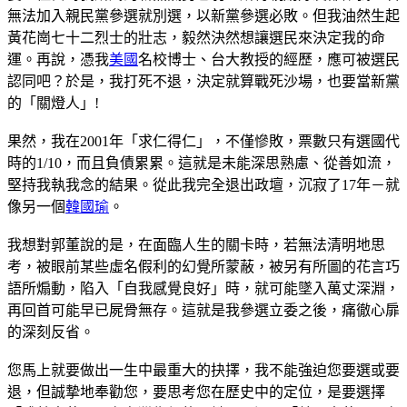
無法加入親民黨參選就別選，以新黨參選必敗。但我油然生起
黃花崗七十二烈士的壯志，毅然決然想讓選民來決定我的命
運。再說，憑我
美國
名校博士、台大教授的經歷，應可被選民
認同吧？於是，我打死不退，決定就算戰死沙場，也要當新黨
的「關燈人」!
果然，我在2001年「求仁得仁」，不僅慘敗，票數只有選國代
時的1/10，而且負債累累。這就是未能深思熟慮、從善如流，
堅持我執我念的結果。從此我完全退出政壇，沉寂了17年－就
像另一個
韓國瑜
。
我想對郭董說的是，在面臨人生的關卡時，若無法清明地思
考，被眼前某些虛名假利的幻覺所蒙蔽，被另有所圖的花言巧
語所煽動，陷入「自我感覺良好」時，就可能墜入萬丈深淵，
再回首可能早已屍骨無存。這就是我參選立委之後，痛徹心扉
的深刻反省。
您馬上就要做出一生中最重大的抉擇，我不能強迫您要選或要
退，但誠摯地奉勸您，要思考您在歷史中的定位，是要選擇