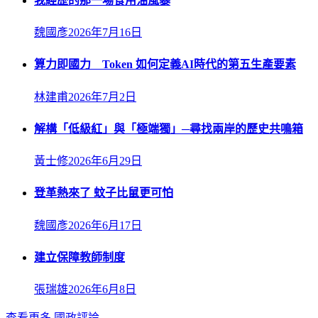
我經歷的那一場食用油風暴
魏國彥
2026年7月16日
算力即國力 Token 如何定義AI時代的第五生產要素
林建甫
2026年7月2日
解構「低級紅」與「極端獨」─尋找兩岸的歷史共鳴箱
黃士修
2026年6月29日
登革熱來了 蚊子比鼠更可怕
魏國彥
2026年6月17日
建立保障教師制度
張瑞雄
2026年6月8日
查看更多
國政評論
→