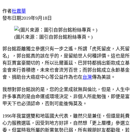
作者
杜震華
發布日期
2019年9月18日
(圖片來源：圖引自郭台銘粉絲專頁。)
郭台銘距離獨立參選只有一步之遙。所謂「虎死留皮，人死留
名」，郭台銘真的該在乎的，是留給世人何種評價。這也是所
有巨賈富豪關切的，所以比爾蓋茲、巴菲特都捐出鉅款成立基
金會來行善積德，未來也會流芳百世；而郭台銘成立永齡基金
會、捐助台大癌症中心等公益作為也在
台灣
傳為美談。
我想對郭台銘說的是，您的企業成就無與倫比，但是，人生中
許多事真的是由命運或環境決定、非個人所能勉強，即便是富
甲天下也必須認命，否則可能後悔莫及。
1996年我當選雙和地區國大代表，雖然只是兼任，但還是耗費
心力服務選區，因受到地方好評，自然想「更上層樓」參選立
委。但當時我所屬的新黨氣勢已弱，所有親朋好友都勸我，若