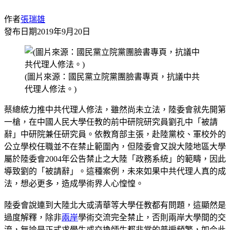
作者
張瑞雄
發布日期
2019年9月20日
(圖片來源：國民黨立院黨團臉書專頁，抗議中共
代理人修法。)
蔡總統力推中共代理人修法，雖然尚未立法，陸委會就先開第
一槍，在中國人民大學任教的前中研院研究員劉孔中「被請
辭」中研院兼任研究員。依教育部主張，赴陸黨校、軍校外的
公立學校任職並不在禁止範圍內，但陸委會又說大陸地區大學
屬於陸委會2004年公告禁止之大陸「政務系統」的範疇，因此
導致劉的「被請辭」。這種案例，未來如果中共代理人真的成
法，想必更多，造成學術界人心惶惶。
陸委會說連到大陸北大或清華等大學任教都有問題，這顯然是
過度解釋，除非
兩岸
學術交流完全禁止，否則兩岸大學間的交
流，無論是正式求學生或交換師生都非常的普遍頻繁，如今此