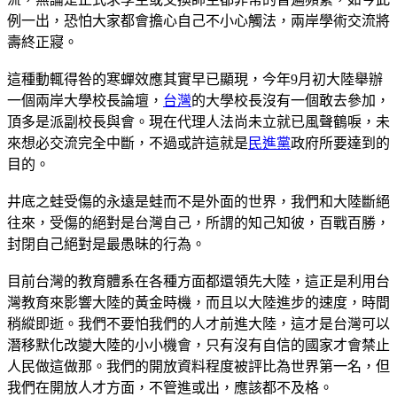
例一出，恐怕大家都會擔心自己不小心觸法，兩岸學術交流將
壽終正寢。
這種動輒得咎的寒蟬效應其實早已顯現，今年9月初大陸舉辦
一個兩岸大學校長論壇，
台灣
的大學校長沒有一個敢去參加，
頂多是派副校長與會。現在代理人法尚未立就已風聲鶴唳，未
來想必交流完全中斷，不過或許這就是
民進黨
政府所要達到的
目的。
井底之蛙受傷的永遠是蛙而不是外面的世界，我們和大陸斷絕
往來，受傷的絕對是台灣自己，所謂的知己知彼，百戰百勝，
封閉自己絕對是最愚昧的行為。
目前台灣的教育體系在各種方面都還領先大陸，這正是利用台
灣教育來影響大陸的黃金時機，而且以大陸進步的速度，時間
稍縱即逝。我們不要怕我們的人才前進大陸，這才是台灣可以
潛移默化改變大陸的小小機會，只有沒有自信的國家才會禁止
人民做這做那。我們的開放資料程度被評比為世界第一名，但
我們在開放人才方面，不管進或出，應該都不及格。