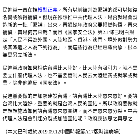
民進黨一直在推
轉型正義
，所有以前被判為匪諜的都可以恢復
名譽或獲得補償。但現在卻想推中共代理人法，是否就是會製
造新的一批「匪諜」出來，再過幾年政府又要幡然悔悟，再來
補償，真是何苦來哉？而且《國家安全法》第2-1條已明白規
定「人民不得為外國、大陸地區、香港、澳門、境外敵對勢力
或其派遣之人為下列行為」，而這些行為已經包羅萬象，根本
無需另立新法。
民進黨政府如果相信台灣比大陸好，比大陸有吸引力，就不需
要立什麼代理人法，也不需要管制人民去大陸經商或就學或就
業，除非他違反《國安法》。
民進黨要做的是加緊建設台灣，讓台灣比大陸愈來愈好。要讓
台灣比大陸好，重要的就是台灣人民的團結。所以政府要做就
是想想施政如何讓台灣愈來愈團結，而不是愈來愈分裂。中共
代理人法是會引起分裂或加強團結呢？政府應該思之再思之！
（本文已刊載於2019.09.12中國時報第A17版時論廣場）