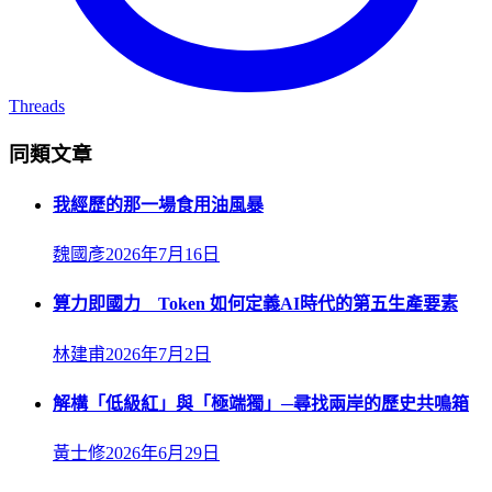
Threads
同類文章
我經歷的那一場食用油風暴
魏國彥
2026年7月16日
算力即國力 Token 如何定義AI時代的第五生產要素
林建甫
2026年7月2日
解構「低級紅」與「極端獨」─尋找兩岸的歷史共鳴箱
黃士修
2026年6月29日