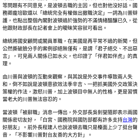
等問題有不同意見，是波頓去職的主因，但也對他沒好話。國
務卿龐培歐還以「總統完全有權做出撤職決定」一詞為川普辯
護，也點出整個內閣對波頓過於強勢的不滿情緒醞釀已久，從
他跟財政部長在記者會上的曖昧笑容就可看出。
總統將國安顧問或閣員革職，在美國是再平常不過的新聞，但
公然撕破臉分手的案例卻絕無僅有，是謂「君子絕交、不出惡
言」，可見兩人關係已如水火，也印證了「伴君如伴虎」的真
理。
由川普與波頓的互動來觀察，與其說是外交事件導致兩人失
和，倒不如說是波頓意欲效法季辛吉、一把抓美國外交政策決
策權的作法，激怒川普，加上波頓目中無人的性格，更是習慣
當老大的川普無法容忍的。
當波頓「被辭職」消息一傳出，外交部長吳釗燮隨即表示兩國
關係密切友好，「白宮、國務院與國防部都有許多支持
台灣
的
好朋友」。前外長程建人也說波頓去職只是檯面上少了挺台聲
音，「不影響川普對台友善的大方針」。