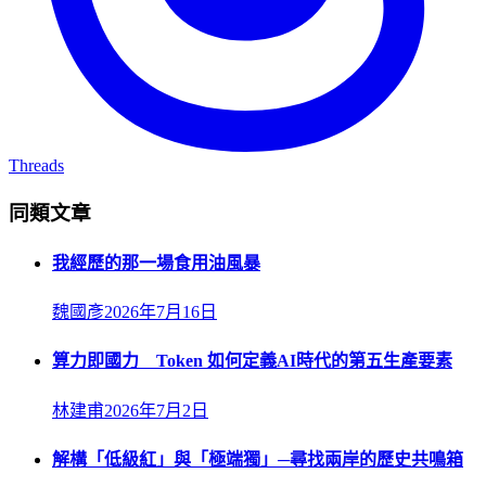
Threads
同類文章
我經歷的那一場食用油風暴
魏國彥
2026年7月16日
算力即國力 Token 如何定義AI時代的第五生產要素
林建甫
2026年7月2日
解構「低級紅」與「極端獨」─尋找兩岸的歷史共鳴箱