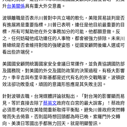
升
台美關係
具有重大外交意義。
波頓離職是否表示川普對中共立場的軟化，美陸貿易談判是否
有進展將是重要指標。川普已表明，連任是他目前最重要的目
標，所有可幫助他在外交事務加分的可能，他都願意做。反
之，任何妨礙他成功連任的人事物，都會被強力排除。未來川
普總統是否會維持對陸的強硬姿態，從國安顧問後繼人選或可
看出些許端倪。
美國國安顧問統籌國家安全會議日常運作，並負責協調國防部
及國務院，對美國的外交及國防政策的決策過程，有極大影響
力。季辛吉與布里辛斯基都是近代有名的外交戰略家，波頓欲
效法卻功敗垂成，頑固的意識形態應是其失敗主因。
針對波頓去職，台灣媒體評論就點出，「對台灣的影響顯而易
見，等於直接去除了
蔡英文
政府在白宮的最大說客」！蔡政府
必須思考如何在美陸間重新取得平衡點，避免川普政府突然轉
彎而失去倚靠，否則屆時想回頭都為時已晚，索羅門外交轉
向、美澳日等國出手都無力回天，就是明顯警訊。