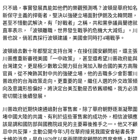
只不過，事實發展真能如他們的樂觀預測嗎？波頓是華府知名
新保守主義的捍衛者，堅決以強硬立場面對伊朗及北韓問題，
甚至不惜動武解決，有「好戰者」之稱，共和黨參議員蘭德就
直率表示，「波頓離職，世界發生戰爭的危機大大減低」。川
普也說，倘若真採行波頓建議，美國會同時打4場戰爭。
波頓過去數十年都堅定支持台灣，在接任國安顧問前，還主張
川普應重新審視美國「一中政策」，甚至還希望川普政府能與
台灣建交，更是極少數敢公開力挺台灣加入聯合國的美方高階
官員，從不掩飾其對中共的強硬立場，他的去職多少會影響川
普政府的台海政策走向。更重要的是，繼任人選的外交政策傾
向及意識形態偏好，將決定台美互動是否依舊順暢，我方必須
密切關注後續發展。
川普政府近期快速通過對台軍售案，除了華府朝野逐漸凝聚圍
堵中國大陸的共識、有利於這些軍售案的成功外，相信波頓應
該是調和國防部與國務院歧見的主要幕後推手之一。他又不顧
忌中共反彈，主動公開今年5月在華府接見我國安會秘書長李
大維的消息，是自1979年以來兩國國安顧問的首度會晤，對提