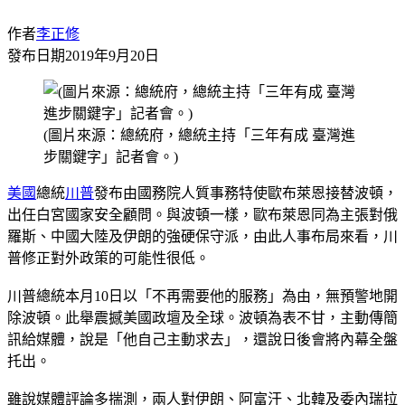
作者
李正修
發布日期
2019年9月20日
(圖片來源：總統府，總統主持「三年有成 臺灣進
步關鍵字」記者會。)
美國
總統
川普
發布由國務院人質事務特使歐布萊恩接替波頓，
出任白宮國家安全顧問。與波頓一樣，歐布萊恩同為主張對俄
羅斯、中國大陸及伊朗的強硬保守派，由此人事布局來看，川
普修正對外政策的可能性很低。
川普總統本月10日以「不再需要他的服務」為由，無預警地開
除波頓。此舉震撼美國政壇及全球。波頓為表不甘，主動傳簡
訊給媒體，說是「他自己主動求去」，還說日後會將內幕全盤
托出。
雖說媒體評論多揣測，兩人對伊朗、阿富汗、北韓及委內瑞拉