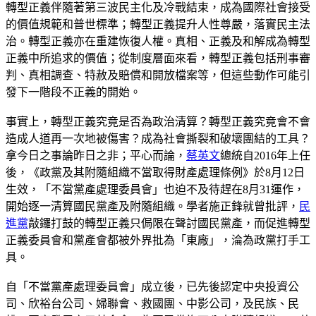
轉型正義伴隨著第三波民主化及冷戰結束，成為國際社會接受
的價值規範和普世標準；轉型正義提升人性尊嚴，落實民主法
治。轉型正義亦在重建恢復人權。真相、正義及和解成為轉型
正義中所追求的價值；從制度層面來看，轉型正義包括刑事審
判、真相調查、特赦及賠償和開放檔案等，但這些動作可能引
發下一階段不正義的開始。
事實上，轉型正義究竟是否為政治清算？轉型正義究竟會不會
造成人道再一次地被傷害？成為社會撕裂和破壞團結的工具？
拿今日之事論昨日之非；平心而論，
蔡英文
總統自2016年上任
後，《政黨及其附隨組織不當取得財產處理條例》於8月12日
生效，「不當黨產處理委員會」也迫不及待趕在8月31運作，
開始逐一清算國民黨產及附隨組織。學者施正鋒就曾批評，
民
進黨
敲鑼打鼓的轉型正義只侷限在聲討國民黨產，而促進轉型
正義委員會和黨產會都被外界批為「東廠」，淪為政黨打手工
具。
自「不當黨產處理委員會」成立後，已先後認定中央投資公
司、欣裕台公司、婦聯會、救國團、中影公司，及民族、民