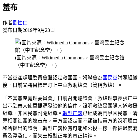
羞布
作者
劉性仁
發布日期
2019年9月23日
(圖片來源：Wikimedia Commons，臺灣民主紀念館
（中正紀念堂）。)
不當黨產處理委員會繼認定救國團、婦聯會為
國民黨
附隨組織
後，日前又將目標是盯上中華救助總會（簡稱救總）。
「不當黨產處理委員會」日前召開聽證會，救總理事長張正中
出示駐泰大使童振源發給他的信件，證明救總是國際人道救援
組織，非國民黨附隨組織。
轉型正義
已經成為鬥爭國民黨，清
算相關社團的遮羞布，單方面認定而不顧被指責方的說明理由
和所提出的證明，轉型正義極有可能和公投一樣，都被過度消
費及浮濫化，而失去轉型正義的真正精神。