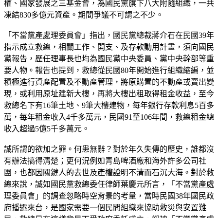
權、國家發展之三基金會，為國民黨旗下八大附隨組織，一共
凍結830多億元資產。期間爭議不可謂之不少。
「不當黨產處理委員會」指出，國民黨總裁蔣介石在民國39年
指示成立救總，相關工作、開支、及存款動用計畫，須向國民
黨報告，歷任理事長也均為國民黨中央委員、黨中央幹部等重
要人物。報告也提到，救總從民國80年開始進行組織縮編，並
積極進行資產配置及不動產管理，將原購置的不動產或賣出變
現，或利用原址建新大樓，再將大樓出租取得租金收益，至今
救總名下有16筆土地、9筆大樓建物，每年銀行存款利息5百多
萬，每年租金收入4千多萬元，民國91至106年間，救總租金總
收入超過5億5千多萬元。
誠所謂的欲加之罪。何患無辭？對於年久失傳的歷史，誰都沒
有辦法搞得清楚；更何況例如青島啤酒廠和海外許多公司社
團，也都因關鍵人的去世及產權證明不清而石沉大海。對於救
總來說，誠如國民黨救總委任律師葉慶元所言，「不當黨產處
理委員會」的調查忽略時空背景的考量，當時民國38年國民政
府播遷來台，是國家需要一個民間組織來協助救災與安置難