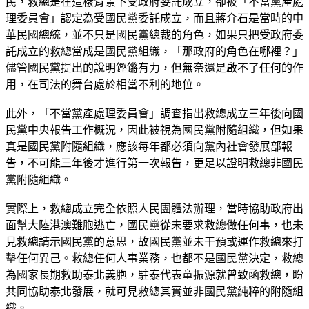
民，救總是在這樣背景下受政府委託成立，卻被「不當黨產處
理委員會」認定為受國民黨委託成立，而且蔣介石是當時的中
華民國總統，並不只是國民黨總裁的角色，如果只把受政府委
託成立的救總當成是國民黨組織，「那政府的角色在哪裡？」
儘管國民黨提出的說明鏗鏘有力，但無奈還是啟不了任何的作
用，在司法的舞台處於相當不利的地位。
此外，「不當黨產處理委員會」調查指出救總成立三年後向國
民黨中央報告工作概況，因此被視為國民黨附隨組織，但如果
真是國民黨附隨組織，應該每年都必須向黨內社會發展部報
告，不可能三年後才進行第一次報告，更足以證明救總非國民
黨附隨組織。
實際上，救總成立完全依照人民團體法辦理，當時協助政府出
面幫大陸港澳難胞逃亡，國民黨從未要求救總做任何事，也未
見救總請示國民黨的意思，故國民黨並未干預或運作救總來打
擊任何異己。救總任何人事業務，也都不是國民黨決定，救總
為國家長期救助泰北義胞，駐泰代表童振源就曾致函救總，盼
共同協助泰北發展，就可見救總其實並非國民黨純粹的附隨組
織。