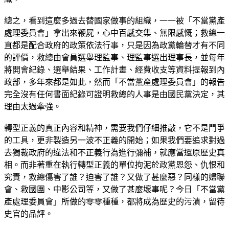
總之，看到這麼多過去替國家做事的組織，一一被「不當黨產
處理委員會」拿出來鞭屍，心中百感交集、無限感慨；救總一
直都是配合政府的政策依法行事，只是因為政黨輪替才有不同
的評價，救總由會員選舉理監事、理監事選出理事長，並每年
將開會紀錄、選舉結果、工作計畫、經費收支等資料提報到內
政部，多年來都是如此，然而「不當黨產處理委員會」的報告
完全沒有任何書面紀錄可證明救總的人事是由國民黨決定，其
理由太過牽強。
轉型正義的真正內容和精神，需要我們仔細推敲，它不是鬥爭
的工具，更非製造另一波不正義的開始；如果我們要追求對過
去獨裁政府的違法和不正義行為進行彌補，就應當還原歷史真
相。而非著重在執行轉型正義的單位拘泥於政黨恩怨、仇恨和
究責，救總傷害了誰？迫害了誰？又做了甚麼惡？同樣的婦聯
會、救國團、中影公司等，又做了甚麼壞事呢？今日「不當黨
產處理委員會」所做的零零種種，都將成為歷史的污漬，留待
史官的品評。