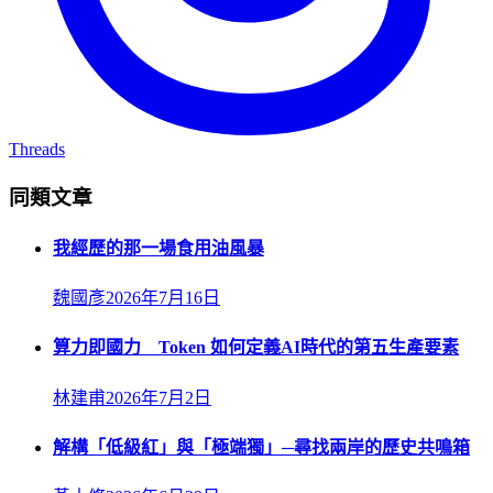
Threads
同類文章
我經歷的那一場食用油風暴
魏國彥
2026年7月16日
算力即國力 Token 如何定義AI時代的第五生產要素
林建甫
2026年7月2日
解構「低級紅」與「極端獨」─尋找兩岸的歷史共鳴箱