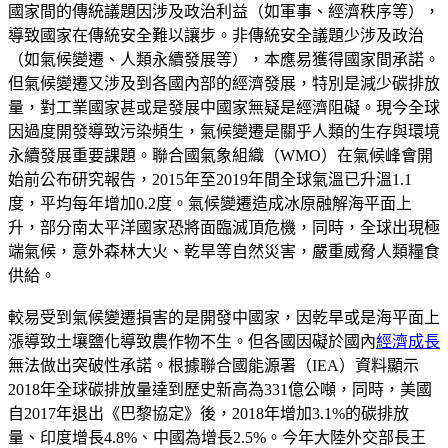
國家間的傳統議題因涉及政治利益（如軍事、經濟秩序等），
導致國家在傳統安全難以讓步。非傳統安全議題少涉及政治
（如氣候變遷、人類永續發展等），本應易獲得國家間承諾。
但氣候變遷又涉及到各國內部的經濟發展，特別是減少碳排放
量，對工業國家甚或是發展中國家無疑是經濟阻礙。現今全球
因過度開發導致污染頻生，氣候變遷是關乎人類的生存與環境
永續發展重要課題。聯合國氣象組織（WMO）在氣候峰會開
始前公布研究報告，2015年至2019年間全球氣溫已升溫1.1
度，平均每年增加0.2度。氣候變遷造成冰原融解海平面上
升，部分南太平洋國家恐將面臨滅頂危機，同時，全球出現極
端氣候，意外森林大火、乾旱等自然災害，嚴重威脅人類糧食
供給。
較易受到氣候變遷損害的是開發中國家，因乾旱或是海平面上
漲導致土壤鹽化導致農作物不生。但各國因礙於國內
經濟成長
無法做出突破性承諾。根據聯合國能源署（IEA）資料顯示
2018年全球碳排放量達到歷史新高為331億公噸，同時，美國
自2017年退出《巴黎協定》後，2018年增加3.1%的碳排放
量、印度增長4.8%、中國為增長2.5%。今年大陸外交部長王