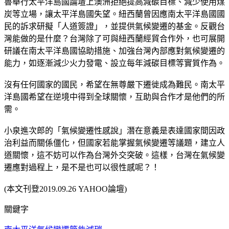
魯舉行太平洋島國論壇上澳洲拒絕提高減碳目標、減少使用煤
炭等立場，讓太平洋島國失望。紐西蘭曾因應南太平洋島國國
民的訴求研擬「人道簽證」，並提供氣候變遷的基金。反觀台
灣能做的是什麼？台灣除了可與紐西蘭經貿合作外，也可展開
研議在南太平洋島國協助措施、加強台灣內部應對氣候變遷的
能力，如逐漸減少火力發電、設立每年減碳目標等實質作為。
沒有任何國家的國民，希望在無尊嚴下遷徙成為難民。南太平
洋島國希望在逆境中得到全球關懷，互助與合作才是他們的所
需。
小泉進次郎的「氣候變遷性感說」潛在意義是表達國家間因政
治利益而關係僵化，但國家若能掌握氣候變遷等議題，建立人
道關懷，這不妨可以作為台灣外交突破。這樣，台灣在氣候變
遷應對過程上，是不是也可以很性感呢？！
(本文刊登2019.09.26 YAHOO論壇)
關鍵字