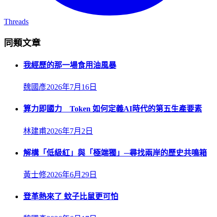
Threads
同類文章
我經歷的那一場食用油風暴
魏國彥
2026年7月16日
算力即國力 Token 如何定義AI時代的第五生產要素
林建甫
2026年7月2日
解構「低級紅」與「極端獨」─尋找兩岸的歷史共鳴箱
黃士修
2026年6月29日
登革熱來了 蚊子比鼠更可怕