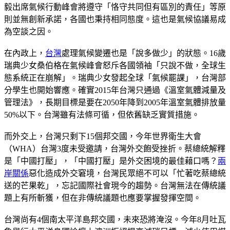
毅出席氣候行動峰會將遵守「恪守共同但有區別的責任」等原
則並無創新承諾，各國也秉持相同態度。這也是氣候協議易成
為空談之因。
在內政上，
台灣
處理氣候變遷也是「說多做少」的狀態。16歲
瑞典少女桑伯格在氣候峰會怒斥各國領袖「只說不做，全球生
態系統正在崩解」。瑞典少女發起全球「氣候罷課」，台灣部
分學生也開始響應。確實2015年台灣只通過《溫室氣體減量及
管理法》，長期目標是要在2050年降到2005年溫室氣體排放量
50%以下。台灣雖有法條可循，但依舊缺乏實質措施。
而外交上，台灣只剩下15個邦交國，今年世界衛生大會
（WHA）台灣3度未受邀請，台灣外交飽受挫折。蔡總統解釋
是「中國打壓」，「中國打壓」是外交困境的最佳藉口嗎？
兩
岸關係
惡化造成外交窘境，台灣民眾絕不可以「忙著吃蔡總統
送的芒果乾」，忘記國際社會現今的趨勢。台灣無法在傳統議
題上有所斬獲，但在非傳統議題也應要掌握發揮空間。
台灣尚有4個南太平洋島邦交國，未來恐將淹沒。今年8月吐瓦