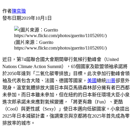
作者
陳奕璇
發布日期
2019年10月1日
(圖片來源：Guerito
https://www.flickr.com/photos/guerito/11052691/)
近日，第74屆聯合國大會期間舉行氣候行動峰會（United
Nations Climate Action Summit），65個國家及歐盟領袖承諾將
於2050年達到「二氧化碳零排放」目標。此次參加行動峰會領
袖及代表包含大陸、法國、德國等國家，
美國
總統
川普
卻意外
現身。溫室氣體排放大國日本與亞馬遜森林部分擁有者巴西都
未參加。而日本雖未參加，但在紐約的日本新任環境大臣小泉
進次郎承諾未來應對氣候變遷，「將更有趣（Fun）、更酷
（Cool）與更性感（Sexy）」使日本邁向低碳國家。小泉提出
2025年日本減碳計畫，強調東京與京都將在2025年首先成為零
排放率的城市。