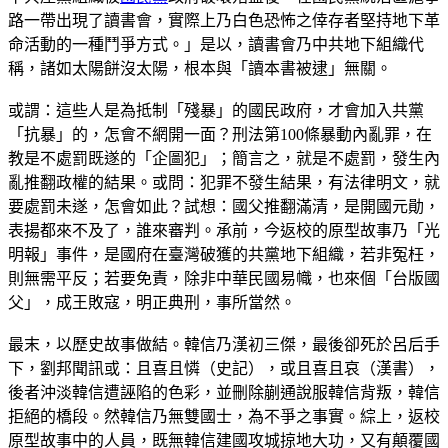
路一帶出現了讀書會，實際上乃白色恐怖之倖存者堅持地下革
命活動的一種鬥爭方式。」是以，讀書會乃中共地下組織代
稱，諸如太陽餅沒太陽，根本與「讀本書被逮」無關。
或謂：這些人是為抵制「殘暴」的國民政府，才會加入共黨
「抗暴」的，怎會不網開一面？刑法第100條暴動內亂罪，在
教是不處罰既遂的「企圖犯」；簡言之，就是不處罰，發生內
亂推翻政權的結果。或問：犯罪不發生結果，有法律明文，就
要處罰未遂，怎會如此？試想：國父推翻滿清，是開國元勛，
表揚都來不及了，誰來審判。承前，今返校的原型故事乃「光
明報」事件，是國府在臺灣破獲的共黨地下組織，若非冤枉，
則無需平反；若要免責，除非中華民國易幟，也來個「台版國
父」，成王敗寇，明正典刑，事所當然。
最末，以歷史故事做結。韓信乃漢初三傑，最後卻死於呂后手
下，劉邦聞訊或：且喜且憐（史記），或且喜且哀（漢書），
後者沖淡韓信遭誣陷的色彩，並刪除蒯通說服韓信背叛，韓信
拒絕的橋段。然韓信乃無雙國士，為不爭之事實。綜上，返校
原型故事中的人員，既無韓信建國攻城掠地大功，又有顛覆國