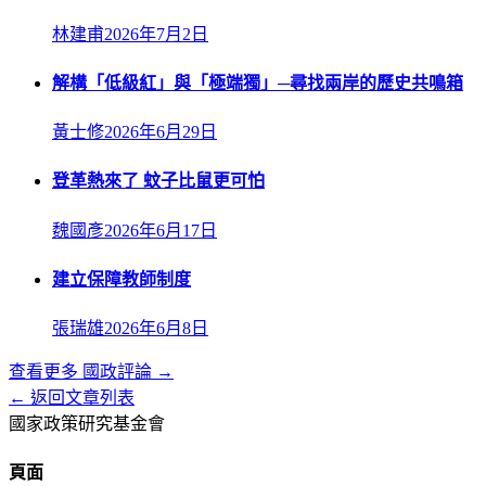
林建甫
2026年7月2日
解構「低級紅」與「極端獨」─尋找兩岸的歷史共鳴箱
黃士修
2026年6月29日
登革熱來了 蚊子比鼠更可怕
魏國彥
2026年6月17日
建立保障教師制度
張瑞雄
2026年6月8日
查看更多
國政評論
→
← 返回文章列表
國家政策研究基金會
頁面