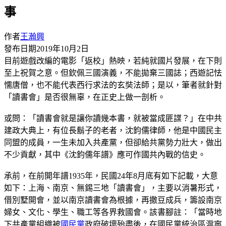
事
作者
王瀚興
發布日期
2019年10月2日
目前遊戲改編的電影「返校」熱映，若純就國片發展，在下則
至上祝賀之意。但欽佩三國演義，不能拋棄三國誌；西遊記怯
懦唐僧，也不能代表西行求法的玄奘法師；是以，筆者就針對
「讀書會」是否很無辜，在正史上做一剖析。
或問：「讀書會就是讓你讀幾本書，就被當成匪諜？」在中共
建政大典上，有位長鬍子的老者，沈鈞儒律師，他是中國民主
同盟的成員，一生未加入共產黨，但卻給共黨勢力壯大，做出
不少貢獻，其中《沈鈞儒年譜》應可作國共內戰的信史。
承前，在前開年譜1935年，民國24年8月底有如下記載，大意
如下：上海、南京、無錫三地「讀書會」，主要以消暑形式，
借別墅開會，並以南京讀書會為根據，再撒豆成兵，籌設南京
婦女、文化、學生、職工等各界救國會。該書腳註：「當時地
下共產黨組織被
國民黨
政府破壞殆盡後，在國民黨統治區滬寧