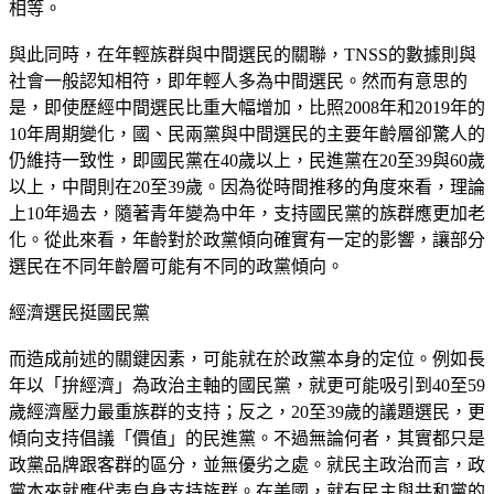
相等。
與此同時，在年輕族群與中間選民的關聯，TNSS的數據則與
社會一般認知相符，即年輕人多為中間選民。然而有意思的
是，即使歷經中間選民比重大幅增加，比照2008年和2019年的
10年周期變化，國、民兩黨與中間選民的主要年齡層卻驚人的
仍維持一致性，即國民黨在40歲以上，民進黨在20至39與60歲
以上，中間則在20至39歲。因為從時間推移的角度來看，理論
上10年過去，隨著青年變為中年，支持國民黨的族群應更加老
化。從此來看，年齡對於政黨傾向確實有一定的影響，讓部分
選民在不同年齡層可能有不同的政黨傾向。
經濟選民挺國民黨
而造成前述的關鍵因素，可能就在於政黨本身的定位。例如長
年以「拚經濟」為政治主軸的國民黨，就更可能吸引到40至59
歲經濟壓力最重族群的支持；反之，20至39歲的議題選民，更
傾向支持倡議「價值」的民進黨。不過無論何者，其實都只是
政黨品牌跟客群的區分，並無優劣之處。就民主政治而言，政
黨本來就應代表自身支持族群。在美國，就有民主與共和黨的