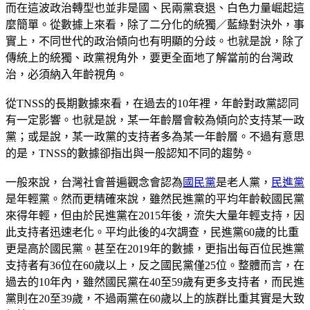
而在這波政治轉型也並非是國、民兩黨衰退、白色力量崛起這
麼簡單。從數據上來看，除了二分化的統獨／藍綠對決外，事
實上，不同世代的政治傾向也有明顯的分歧。也就是說，除了
傳統上的統獨、政黨視角外，要更全面地了解當前的台灣政
治，必須納入年齡視角。
從TNSS的長期數據來看，在過去的10年裡，年齡對政黨認同
有一定影響。也就是說，某一年齡層會較為傾向於支持某一政
黨；或是說，某一政黨的支持者多為某一年齡層。不過有意思
的是，TNSS的數據卻指出與一般認知不同的趨勢。
一般來說，台灣社會普遍觀念會認為
國民黨
是老人黨，
民進黨
是年輕黨。然而更精確來說，雖然民進黨的平均年齡較國民黨
來得年輕，但由於民進黨在2015年後，流失大量年輕支持，因
此支持者迅速老化。平均此後的4次調查，民進黨60歲的比重
更是高於國民黨。甚至在2019年的數據，更指出每百位民進黨
支持者有36位在60歲以上，反之國民黨僅25位。整體而言，在
過去的10年內，雖然國民黨在40至59歲有更多支持者，而民進
黨則在20至39歲，不過兩黨在60歲以上的族群比重其實是大致