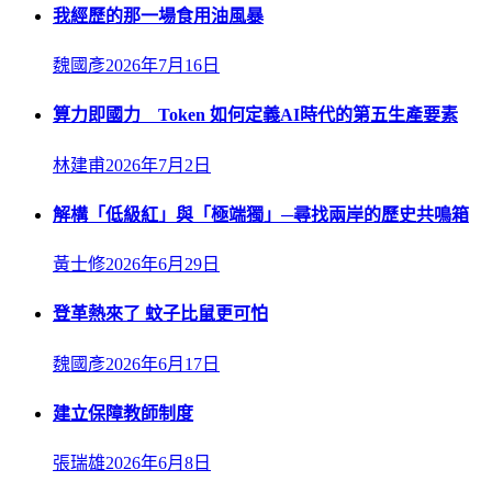
我經歷的那一場食用油風暴
魏國彥
2026年7月16日
算力即國力 Token 如何定義AI時代的第五生產要素
林建甫
2026年7月2日
解構「低級紅」與「極端獨」─尋找兩岸的歷史共鳴箱
黃士修
2026年6月29日
登革熱來了 蚊子比鼠更可怕
魏國彥
2026年6月17日
建立保障教師制度
張瑞雄
2026年6月8日