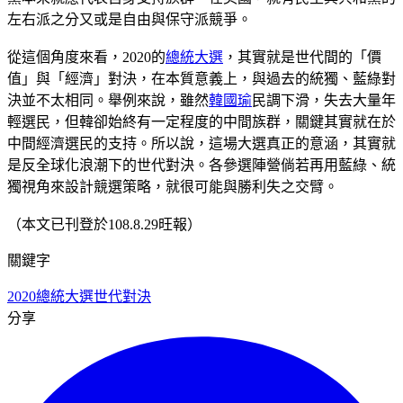
左右派之分又或是自由與保守派競爭。
從這個角度來看，2020的
總統大選
，其實就是世代間的「價
值」與「經濟」對決，在本質意義上，與過去的統獨、藍綠對
決並不太相同。舉例來說，雖然
韓國瑜
民調下滑，失去大量年
輕選民，但韓卻始終有一定程度的中間族群，關鍵其實就在於
中間經濟選民的支持。所以說，這場大選真正的意涵，其實就
是反全球化浪潮下的世代對決。各參選陣營倘若再用藍綠、統
獨視角來設計競選策略，就很可能與勝利失之交臂。
（本文已刊登於108.8.29旺報）
關鍵字
2020總統大選
世代對決
分享