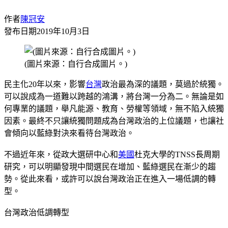
作者
陳冠安
發布日期
2019年10月3日
(圖片來源：自行合成圖片。)
民主化20年以來，影響
台灣
政治最為深的議題，莫過於統獨。
可以說成為一道難以跨越的鴻溝，將台灣一分為二。無論是如
何專業的議題，舉凡能源、教育、勞權等領域，無不陷入統獨
因素。最終不只讓統獨問題成為台灣政治的上位議題，也讓社
會傾向以藍綠對決來看待台灣政治。
不過近年來，從政大選研中心和
美國
杜克大學的TNSS長周期
研究，可以明顯發現中間選民在增加、藍綠選民在漸少的趨
勢。從此來看，或許可以說台灣政治正在進入一場低調的轉
型。
台灣政治低調轉型