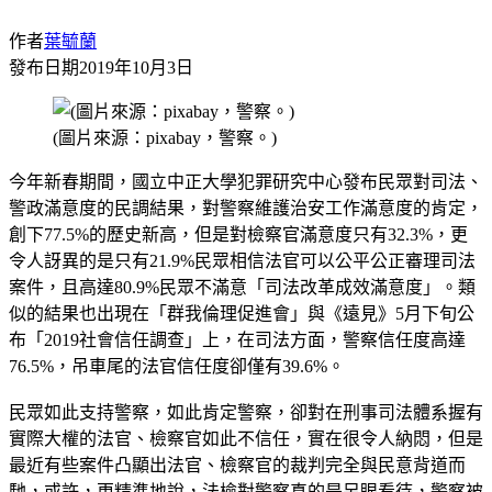
作者
葉毓蘭
發布日期
2019年10月3日
(圖片來源：pixabay，警察。)
今年新春期間，國立中正大學犯罪研究中心發布民眾對司法、
警政滿意度的民調結果，對警察維護治安工作滿意度的肯定，
創下77.5%的歷史新高，但是對檢察官滿意度只有32.3%，更
令人訝異的是只有21.9%民眾相信法官可以公平公正審理司法
案件，且高達80.9%民眾不滿意「司法改革成效滿意度」。類
似的結果也出現在「群我倫理促進會」與《遠見》5月下旬公
布「2019社會信任調查」上，在司法方面，警察信任度高達
76.5%，吊車尾的法官信任度卻僅有39.6%。
民眾如此支持警察，如此肯定警察，卻對在刑事司法體系握有
實際大權的法官、檢察官如此不信任，實在很令人納悶，但是
最近有些案件凸顯出法官、檢察官的裁判完全與民意背道而
馳，或許，更精準地說，法檢對警察真的是另眼看待，警察被