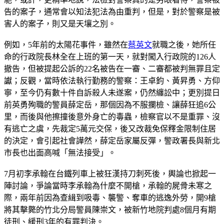
告的案子，通常會以知法犯法為由重判，但是，對於警察是被
害人的案子，則又是天壤之別。
例如，5年前的太陽花事件，雖然在
蔡英文
就職之後，她所任
命的行政院長林全在上班的第一天，就對闖入行政院的126人
撤告，但被提起公訴的22名被告在一審、二審都被判無罪且定
讞；反觀，當時依法執行勤務的警察：王卓鈞、黃昇勇、方仰
寧，至今仍有數十件自訴殺人未遂案，仍然纏訟中；更別提日
前英勇殉職的警員薛定岳，那個因為不服攔檢、讓薛狂追6公
里，而後與他擦撞後意外身亡的毒蟲，檢察官以不是重罪、沒
有逃亡之虞，先裁定5萬元交保，後又改裁免保釋金限制住居
的決定，會引起社會譁然，薛定岳家屬反彈，警政署長與新北
市長也出面高喊「無法接受」。
7月初李承翰在台鐵列車上被狂漢持刀刺死後，輿論也掀起一
陣討論，爭論當時李承翰為什麼不開槍，承翰的屍骨未寒之
際，兩年前因為查緝到吸毒、襲警、奪車的逃逸外勞，開9槍
將其擊斃的竹北分局警員陳崇文，被新竹地院判處8個月有期
徒刑、緩刑3年的有罪判決。