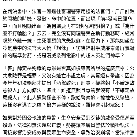
在判決書中，法官一如過往審理警察用槍的法官們，斤斤計較
於開槍的時機，發數、命中的位置，而出現「前4發就已經命
中，而且明顯出血，為何還要再在5秒內連開4槍？」或「為什
麼不打輪胎？」云云，完全沒有同理警察在執行勤務時，經常
處於命懸一線、生死關頭的危急狀態，在壓力下，那能如坐在
冷氣房中的法官大人們「想像」，彷彿神射手威廉泰爾屏氣凝
神的瞄準射箭，或是漫威系列電影中的超人英雄們神準？
「害」薛定岳殉職的毒蟲是否真如檢察官所說的這麼無辜：公
共危險罪是輕罪，又沒有逃亡串證之虞，其實還有爭議。因為
今年年初法務部才提出「酒駕致死」刑責，擬將朝「不確定故
意殺人」方向修法，準此，難道無照且毒駕就沒有「不確定故
意殺人」？此人遇警攔查不停，跑給警察追，擦撞後又肇逃，
這樣沒有逃亡之虞？檢方這樣的說法，難怪會引起眾怒！
如果對於因公執法的員警，生命安全受到歹徒的威脅受傷甚至
殞命，法律卻無法還以正義，勢將讓基層員警怯於積極執法，
間接影響治安成效與民眾生命安全，導致治安崩壞。當法律無