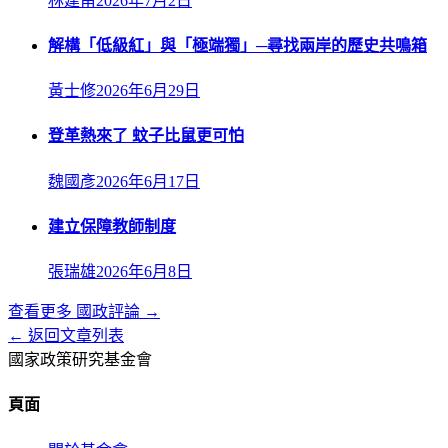
林建甫
2026年7月2日
解構「低級紅」與「極端獨」─尋找兩岸的歷史共鳴箱
黃士修
2026年6月29日
登革熱來了 蚊子比鼠更可怕
魏國彥
2026年6月17日
建立保障教師制度
張瑞雄
2026年6月8日
查看更多
國政評論
→
← 返回文章列表
國家政策研究基金會
頁面