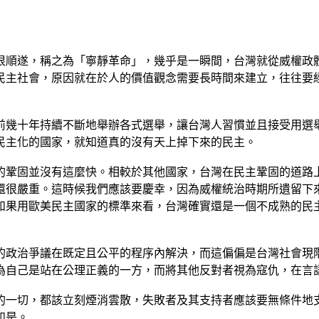
很順遂，稱之為「寧靜革命」，幾乎是一瞬間，台灣就從威權政
民主社會，原因就在於人的價值觀念需要長時間來建立，往往要
前幾十年持續不斷地舉辦各式選舉，讓台灣人習慣並且接受用選
民主化的國家，就知道真的沒有天上掉下來的民主。
的鞏固並沒有這麼快。相較於其他國家，台灣在民主鞏固的道路
還很嚴重。這時候我們應該要慶幸，因為威權統治時期所遺留下
如果用歐美民主國家的標準來看，台灣確實還是一個不成熟的民
的政治爭議在既定且公平的程序內解決，而這偏偏是台灣社會現
為自己是站在公理正義的一方，而將其他反對者視為寇仇，在言
的一切，都該立刻煙消雲散，失敗者及其支持者應該要無條件地
如是。