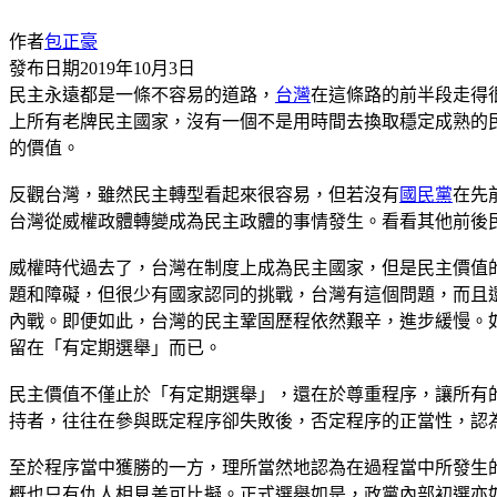
作者
包正豪
發布日期
2019年10月3日
民主永遠都是一條不容易的道路，
台灣
在這條路的前半段走得
上所有老牌民主國家，沒有一個不是用時間去換取穩定成熟的
的價值。
反觀台灣，雖然民主轉型看起來很容易，但若沒有
國民黨
在先
台灣從威權政體轉變成為民主政體的事情發生。看看其他前後
威權時代過去了，台灣在制度上成為民主國家，但是民主價值
題和障礙，但很少有國家認同的挑戰，台灣有這個問題，而且
內戰。即便如此，台灣的民主鞏固歷程依然艱辛，進步緩慢。
留在「有定期選舉」而已。
民主價值不僅止於「有定期選舉」，還在於尊重程序，讓所有
持者，往往在參與既定程序卻失敗後，否定程序的正當性，認
至於程序當中獲勝的一方，理所當然地認為在過程當中所發生
概也只有仇人相見差可比擬。正式選舉如是，政黨內部初選亦