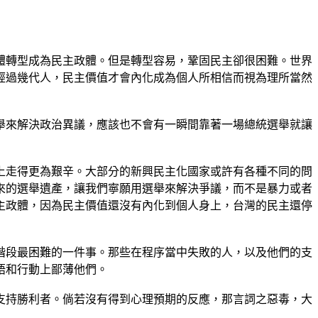
體轉型成為民主政體。但是轉型容易，鞏固民主卻很困難。世界
經過幾代人，民主價值才會內化成為個人所相信而視為理所當然
舉來解決政治異議，應該也不會有一瞬間靠著一場總統選舉就讓
上走得更為艱辛。大部分的新興民主化國家或許有各種不同的問
來的選舉遺產，讓我們寧願用選舉來解決爭議，而不是暴力或者
主政體，因為民主價值還沒有內化到個人身上，台灣的民主還停
階段最困難的一件事。那些在程序當中失敗的人，以及他們的支
語和行動上鄙薄他們。
支持勝利者。倘若沒有得到心理預期的反應，那言詞之惡毒，大