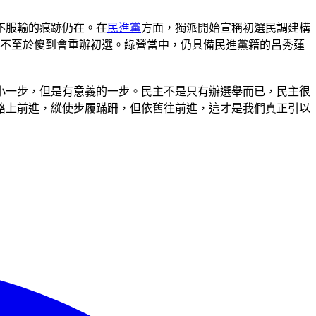
不服輸的痕跡仍在。在
民進黨
方面，獨派開始宣稱初選民調建構
還不至於傻到會重辦初選。綠營當中，仍具備民進黨籍的呂秀蓮
小一步，但是有意義的一步。民主不是只有辦選舉而已，民主很
路上前進，縱使步履蹣跚，但依舊往前進，這才是我們真正引以