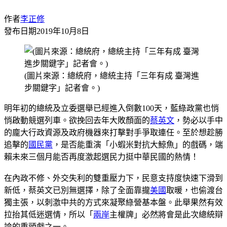
作者
李正修
發布日期
2019年10月8日
(圖片來源：總統府，總統主持「三年有成 臺灣進
步關鍵字」記者會。)
明年初的總統及立委選舉已經進入倒數100天，藍綠政黨也悄
悄啟動競選列車。欲挽回去年大敗顏面的
蔡英文
，勢必以手中
的龐大行政資源及政府機器來打擊對手爭取連任。至於想趁勝
追擊的
國民黨
，是否能重演「小蝦米對抗大鯨魚」的戲碼，端
賴未來三個月能否再度激起選民力挺中華民國的熱情！
在內政不修、外交失利的雙重壓力下，民意支持度快速下滑到
新低，蔡英文已別無選擇，除了全面靠攏
美國
取暖，也偷渡台
獨主張，以刺激中共的方式來凝聚綠營基本盤。此舉果然有效
拉抬其低迷選情，所以「
兩岸
主權牌」必然將會是此次總統辯
論的重頭戲之一。