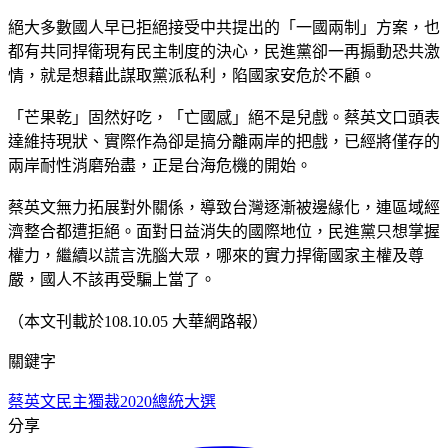
絕大多數國人早已拒絕接受中共提出的「一國兩制」方案，也
都有共同捍衛現有民主制度的決心，民進黨卻一再搧動恐共激
情，就是想藉此謀取黨派私利，陷國家安危於不顧。
「芒果乾」固然好吃，「亡國感」絕不是兒戲。蔡英文口頭表
達維持現狀、實際作為卻是搞分離兩岸的把戲，已經將僅存的
兩岸耐性消磨殆盡，正是台海危機的開始。
蔡英文無力拓展對外關係，導致台灣逐漸被邊緣化，連區域經
濟整合都遭拒絕。面對日益消失的國際地位，民進黨只想掌握
權力，繼續以謊言洗腦大眾，哪來的實力捍衛國家主權及尊
嚴，國人不該再受騙上當了。
（本文刊載於108.10.05 大華網路報）
關鍵字
蔡英文
民主獨裁
2020總統大選
分享