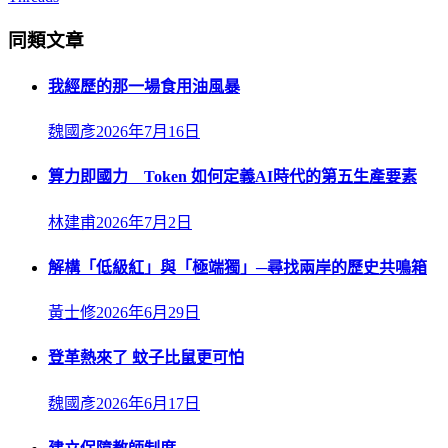
同類文章
我經歷的那一場食用油風暴
魏國彥
2026年7月16日
算力即國力 Token 如何定義AI時代的第五生產要素
林建甫
2026年7月2日
解構「低級紅」與「極端獨」─尋找兩岸的歷史共鳴箱
黃士修
2026年6月29日
登革熱來了 蚊子比鼠更可怕
魏國彥
2026年6月17日