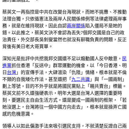
蔡英文一再指控是中共在改變台海現狀，而她不挑釁、不推動
法理台獨，只依循憲法及兩岸人民關係條例等法律處理兩岸事
務，就是在維持現狀，因此自認
兩岸關係
陷入僵局不是她的
錯。以此推之，蔡英文決不會認為丟失7個邦交國是自己的政
治責任，外交部長吳釗燮當然也就沒有辭職負責的問題，反正
背後有美日老大哥買單。
深知光是批評中共挖我邦交國還不足以煽動國人反中敵意，
民
進黨
抓住香港「反送中」群眾運動的機會，以「今日香港、明
日
台灣
」的宣傳手法，大肆渲染「仇陸」情緒，根本就是不倫
不類的自我矮化作法，甚至還把「
九二共識
」與「一國兩制」
劃上等號，目的不外乎就是將國民黨貼上「親共賣台」標籤。
蔡英文前不久還強硬表示，明年大選是台灣人選擇的重要時
刻，要選民主自由生活方式，還是變成一國兩制的框架，「若
她沒選上，台灣將往一個中國方向走去」，根本就是操弄亡國
感的危機意識。
領導人以如此偏激手法來吸引選民支持，不就清楚反證自己兩