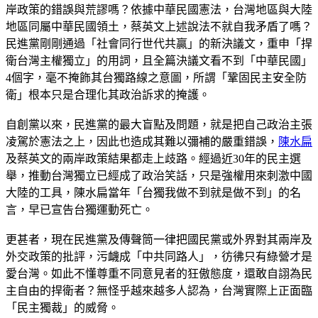
岸政策的錯誤與荒謬嗎？依據中華民國憲法，台灣地區與大陸
地區同屬中華民國領土，蔡英文上述說法不就自我矛盾了嗎？
民進黨剛剛通過「社會同行世代共贏」的新決議文，重申「捍
衛台灣主權獨立」的用詞，且全篇決議文看不到「中華民國」
4個字，毫不掩飾其台獨路線之意圖，所謂「鞏固民主安全防
衛」根本只是合理化其政治訴求的掩護。
自創黨以來，民進黨的最大盲點及問題，就是把自己政治主張
凌駕於憲法之上，因此也造成其難以彌補的嚴重錯誤，
陳水扁
及蔡英文的兩岸政策結果都走上歧路。經過近30年的民主選
舉，推動台灣獨立已經成了政治笑話，只是強權用來刺激中國
大陸的工具，陳水扁當年「台獨我做不到就是做不到」的名
言，早已宣告台獨運動死亡。
更甚者，現在民進黨及傳聲筒一律把國民黨或外界對其兩岸及
外交政策的批評，污衊成「中共同路人」，彷彿只有綠營才是
愛台灣。如此不懂尊重不同意見者的狂傲態度，還敢自詡為民
主自由的捍衛者？無怪乎越來越多人認為，台灣實際上正面臨
「民主獨裁」的威脅。