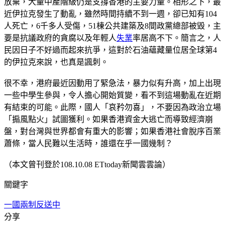
放棄，大量中產階級仍是支撐香港的主要力量。相形之下，最
近伊拉克發生了動亂，雖然時間持續不到一週，卻已知有104
人死亡，6千多人受傷，51棟公共建築及8間政黨總部被毀，主
要是抗議政府的貪腐以及年輕人
失業
率居高不下。簡言之，人
民因日子不好過而起來抗爭，這對於石油蘊藏量位居全球第4
的伊拉克來說，也真是諷刺。
很不幸，港府最近因動用了緊急法，暴力似有升高，加上出現
一些中學生參與，令人擔心開始質變，看不到這場動亂在近期
有結束的可能。此際，國人「哀矜勿喜」，不要因為政治立場
「搧風點火」試圖獲利。如果香港資金大逃亡而導致經濟崩
盤，對台灣與世界都會有重大的影響；如果香港社會脫序百業
蕭條，當人民難以生活時，誰還在乎一國幾制？
（本文曾刊登於108.10.08 ETtoday新聞雲雲論）
關鍵字
一國兩制
反送中
分享