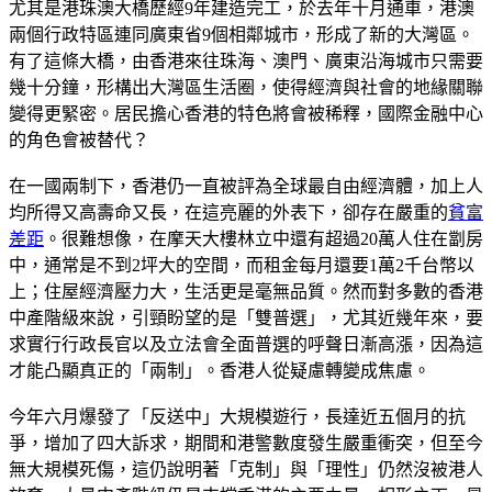
尤其是港珠澳大橋歷經9年建造完工，於去年十月通車，港澳
兩個行政特區連同廣東省9個相鄰城市，形成了新的大灣區。
有了這條大橋，由香港來往珠海、澳門、廣東沿海城市只需要
幾十分鐘，形構出大灣區生活圈，使得經濟與社會的地緣關聯
變得更緊密。居民擔心香港的特色將會被稀釋，國際金融中心
的角色會被替代？
在一國兩制下，香港仍一直被評為全球最自由經濟體，加上人
均所得又高壽命又長，在這亮麗的外表下，卻存在嚴重的
貧富
差距
。很難想像，在摩天大樓林立中還有超過20萬人住在劏房
中，通常是不到2坪大的空間，而租金每月還要1萬2千台幣以
上；住屋經濟壓力大，生活更是毫無品質。然而對多數的香港
中產階級來說，引頸盼望的是「雙普選」，尤其近幾年來，要
求實行行政長官以及立法會全面普選的呼聲日漸高漲，因為這
才能凸顯真正的「兩制」。香港人從疑慮轉變成焦慮。
今年六月爆發了「反送中」大規模遊行，長達近五個月的抗
爭，增加了四大訴求，期間和港警數度發生嚴重衝突，但至今
無大規模死傷，這仍說明著「克制」與「理性」仍然沒被港人