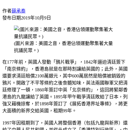
作者
薛承泰
發布日期
2019年10月9日
(圖片來源：美國之音，香港佔領運動聚集著大量
抗議民眾。)
在177年前，英國人發動「鴉片戰爭」，1842年逼迫清廷簽下
「南京條約」，香港島就是在那時割讓給英國的；此外，英國
還要求清廷賠償2100萬銀元，其中600萬居然是賠償被銷毀的
鴉片。開啟了不平等條約之後食髓知味，英法兩國聯軍又把清
廷修理了一頓，1860年簽訂中英「北京條約」，這回將緊鄰香
港島的九龍讓給了英國。1895年甲午戰爭清廷敗給了日本，列
強又藉機掠奪，於1898年簽訂了《展拓香港界址專條》，將更
大面積的新界交給英國，租期99年。
1997年因租期到了，英國人將整個香港（包括九龍與新界）還
給了中華人民共和國，並從此成立了「香港特別行政區」，中