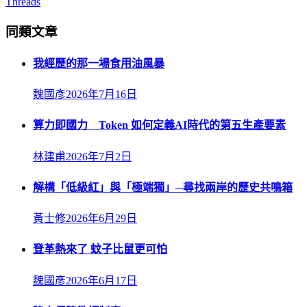
Threads
同類文章
我經歷的那一場食用油風暴
魏國彥
2026年7月16日
算力即國力 Token 如何定義AI時代的第五生產要素
林建甫
2026年7月2日
解構「低級紅」與「極端獨」─尋找兩岸的歷史共鳴箱
黃士修
2026年6月29日
登革熱來了 蚊子比鼠更可怕
魏國彥
2026年6月17日