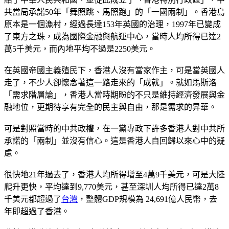
共當局承諾50年「舞照跳、馬照跑」的「一國兩制」。香港島
原本是一個漁村，經過長達153年英國的治理，1997年已變成
了東方之珠，成為國際金融與航運中心，當時人均所得已達2
萬5千美元，而內地平均不過是2250美元。
在英國帝國主義殖民下，香港人沒有當家作主，可是當英國人
走了，不少人卻懷念著這一路走來的「成就」。就如馬斯洛
「需求階層論」，香港人當時期盼的不只是維持經濟發展與金
融地位，更期待享有完全的民主與自由，那是需求的昇華。
可是對照當時的中共政權，在一黨專政下許多香港人對中共所
承諾的「兩制」並沒有信心。這是香港人自回歸以來心中的疑
慮。
很快地21年過去了，香港人均所得增至4萬9千美元，可是大陸
爬升更快，平均達到9,770美元，甚至深圳人均所得已達2萬8
千美元都超過了
台灣
，整體GDP規模為 24,691億人民幣，去
年即超過了香港。