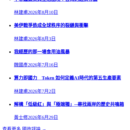
林建甫
2026年8月10日
美伊戰爭造成全球秩序的裂縫與衝擊
林建甫
2026年8月3日
我經歷的那一場食用油風暴
魏國彥
2026年7月16日
算力即國力 Token 如何定義AI時代的第五生產要素
林建甫
2026年7月2日
解構「低級紅」與「極端獨」─尋找兩岸的歷史共鳴箱
黃士修
2026年6月29日
查看更多
國政評論
→