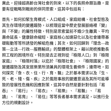
冀此，迎接超高齡台灣社會的到來，以下的長照命題旨趣，是
要有從戰略到戰術的併同思索，這其中包括有：
首先，如何扣緊生育模式、人口組成、家庭結構、社會型態及
其生存環境的變遷趨勢，以梳理這當中歷史發展脈絡裡『變』
與『不變』的屬性特徵，特別是思索當前不婚少生離異、平均
壽命延長、健康餘命縮短、家庭核心加速惡化以及社會連帶基
礎鬆動等等所誘發的解組危機；其次，如何回歸到「理念—政
策—立法—行政—服務輸送」的整體框架上，藉以爬梳推動長
照工程的困境所在，特別是去正視到從『極限人口』到『極限
家庭』、『極限村落』以迄於『極限社會』、『極限國家』的
變遷趨勢及其安居樂業所須兼具的環境生養條件；連帶地，如
何探究『食、衣、住、行、育、醫』之於基本需求以及『生、
死、老、殘、傷、疾』之於風險事故的變遷意涵及其所可能導
致的發展性危機和因應對策，這其中自然是要針對包括『易
吞』、『易行』、『易衣』、『易樂』、『易醫』、『易
讀』、『易育』、『易住』等等長者基本需求滿足，以進行全
方位的規劃設計。