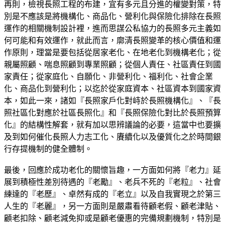
再則，檢視長照工程的布建，宜有多元且分進的權變對策，特
別是不應該是將機構化、商品化、營利化與保險化排除在長照
運作的相關機制設計裡，進而思謀公私協力的長照多元主義如
何可能和有效運作，就此而言，廓清長照變革的核心價值和運
作原則，理當是要包括從居家老化、在地老化到機構老化；從
親屬照顧、喘息照顧到專業照顧；從個人責任、社區責任到國
家責任；從家庭化、自願化、非營利化、福利化、社會企業
化、商品化到營利化；以迄於從家庭資本、社區資本到國家資
本，如此一來，諸如『長照家戶化對峙於長照機構化』、『長
照社區化對應於社區長照化』和『長照保險化對比於長照預算
化』的結構性解套，就有加以思辨議論的必要，這當中也要擴
及到如何催化長照人力志工化、賡續化以及優質化之於時間銀
行存提機制的健全體制。
最後，回應於成功老化的關懷旨趣，一方面如何將『老力』延
展到積極性差別待遇的『老勵』、老兵不死的『老粒』、社會
練達的『老歷』、卓然有成的『老立』以及自我實現之於第三
人生的『老麗』，另一方面則是嚴肅看待顧老假、顧老津貼、
顧老扣除、顧老減免抑或是顧老優惠的完備規劃機制，特別是