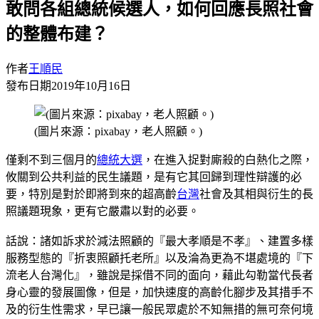
敢問各組總統候選人，如何回應長照社會
的整體布建？
作者
王順民
發布日期
2019年10月16日
(圖片來源：pixabay，老人照顧。)
僅剩不到三個月的
總統大選
，在進入捉對廝殺的白熱化之際，
攸關到公共利益的民生議題，是有它其回歸到理性辯護的必
要，特別是對於即將到來的超高齡
台灣
社會及其相與衍生的長
照議題現象，更有它嚴肅以對的必要。
話說：諸如訴求於減法照顧的『最大孝順是不孝』、建置多樣
服務型態的『折衷照顧托老所』以及淪為更為不堪處境的『下
流老人台灣化』，雖說是採借不同的面向，藉此勾勒當代長者
身心靈的發展圖像，但是，加快速度的高齡化腳步及其措手不
及的衍生性需求，早已讓一般民眾處於不知無措的無可奈何境