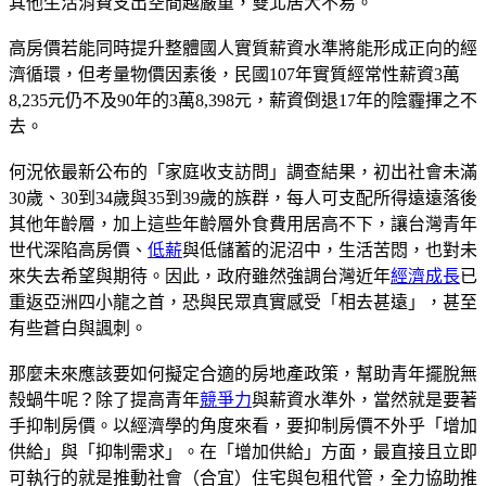
其他生活消費支出空間越嚴重，雙北居大不易。
高房價若能同時提升整體國人實質薪資水準將能形成正向的經
濟循環，但考量物價因素後，民國107年實質經常性薪資3萬
8,235元仍不及90年的3萬8,398元，薪資倒退17年的陰霾揮之不
去。
何況依最新公布的「家庭收支訪問」調查結果，初出社會未滿
30歲、30到34歲與35到39歲的族群，每人可支配所得遠遠落後
其他年齡層，加上這些年齡層外食費用居高不下，讓台灣青年
世代深陷高房價、
低薪
與低儲蓄的泥沼中，生活苦悶，也對未
來失去希望與期待。因此，政府雖然強調台灣近年
經濟成長
已
重返亞洲四小龍之首，恐與民眾真實感受「相去甚遠」，甚至
有些蒼白與諷刺。
那麼未來應該要如何擬定合適的房地產政策，幫助青年擺脫無
殼蝸牛呢？除了提高青年
競爭力
與薪資水準外，當然就是要著
手抑制房價。以經濟學的角度來看，要抑制房價不外乎「增加
供給」與「抑制需求」。在「增加供給」方面，最直接且立即
可執行的就是推動社會（合宜）住宅與包租代管，全力協助推