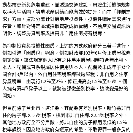
動都市更新與危老重建，並透過交通建設、周邊生活機能規劃
以擴大生活圈，讓房地產供給面能有效的提升；而在「抑制需
求」方面，這部分應針對房地產投資性、投機性購屋需求進行
控管，如針對特定區域採取貸款成數管制、不動產交易資訊透
明化、調整房貸利率與提高非自用住宅持有稅等。
為抑制投資與投機性囤房，上述的方式政府部分已著手進行，
例如引進「囤房稅」觀念，例如財政部103年6月修正房屋稅條
例第5條，該法規定個人所有之住房用房屋同時符合無出租、
本人、配偶或直系親屬居住使用與本人、配偶及未成年子女全
國合計3戶以內，依自用住宅稅率課徵房屋稅；非自用之住家
房屋稅率，由現行1.2％至2％，修正提高為1.5％至3.6％。個
人擁有第4戶房子以上，就將被課徵差別稅率，這改變是好的
開始。
但目前除了台北市、連江縣、宜蘭縣有差別稅率，新竹縣非自
住的房子課以1.6％稅率，桃園市非自住課以2.4％稅率之外，
其他地方政府全不分戶數，將非自住的房子都用最低的1.5％
稅率課稅。因為地方政府有選票的考量，不敢得罪一般多房的