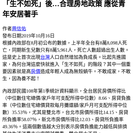
「生不如死」後…合理房地政策 應從青
年安居著手
作者
周信佑
發布日期
2019年10月16日
根據內政部在8月初公布的數據，上半年全台有8萬8,098人死
亡，同期新生兒數只有8萬5,961人，死亡人數超過出生人數。
這是史上首次出現
台灣
人口自然增加為負成長。比起先進國
家，為何台灣這麼快就進入「生不如死」的階段？其中一個重
要因素就是高
房價
造成年輕人成為無殼蝸牛。不敢成家，不敢
生，因為養不起！
內政部民國108年第1季統計資料顯示，全台居民房價所得比
（中位數住宅總價/家戶年可支配所得中位數）8.66、房貸負擔
率（中位數住宅總價貸款每月攤還額/家戶月可支配所得中位
數）35.53％，尤其是雙北市，台北市房價所得比14.15、房貸
所負擔率58.07％，新北市房價所得比12.03、房貸所負擔率
49.36％。這兩個數值越大分別表示房價負擔能力越低與排擠