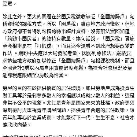
民眾。
除此之外，更大的問題在於囤房稅徵收缺乏「全國總歸戶」勾
稽資料的課稅方式，所以「囤房稅」雖由地方政府徵收，但地
方政府卻不會特別勾稽跨縣市統計資料，沒有辦法實際知道
「跨縣市囤房者」的總持有數量。換句話說，「囤房稅」實施
至今根本是在「打假球」，而且迄今還看不到政府想要改變的
作法 。期盼中央應以大局發展考量、因勢利導修法，嚴格要
求這些地方政府加以修正「全國總歸戶」勾稽課稅機制，而且
全國合計3房以內屬自用實屬過度寬鬆，為符合社會現況及量
能課稅應限縮至2房較為恰當。
房屋的目的在於提供優質的居住環境，如果房地產成為投資生
財工具等於是剝奪多數人的幸福感以成就少數人的利益，這是
非常不公平的現象。尤其是青年是國家未來的棟樑，政府更須
深刻檢討與重視青年購屋問題，提供青年合適的居住政策，讓
青年能專心於立業成家，才能繁衍下一代，生生不息，社會才
能欣欣向榮。