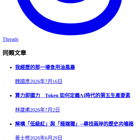
Threads
同類文章
我經歷的那一場食用油風暴
魏國彥
2026年7月16日
算力即國力 Token 如何定義AI時代的第五生產要素
林建甫
2026年7月2日
解構「低級紅」與「極端獨」─尋找兩岸的歷史共鳴箱
黃士修
2026年6月29日