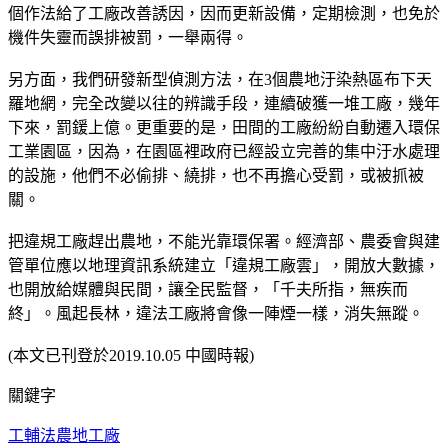
個作法給了工廠改善誘因，因而更新設備，定期檢測，也免於
機件失靈而誤排被罰，一舉兩得。
另方面，我們研發新型偵測方法，在3個農地汙染熱區布下天
羅地網，完全改變以往的辨識手段，連續破獲一堆工廠，幾年
下來，罰鍰上億。更重要的是，田間的工廠紛紛自動遷入環保
工業園區，因為，在園區裡政府已經設立完善的集中汙水處理
的設施，他們不必偷排、繞排，也不再擔心受罰，或被抓被
關。
把違規工廠趕出農地，不能光靠環保署。經濟部、農委會與建
管單位應以地理資訊系統建立「違規工廠雲」，開放大數據，
也開放給媒體與民間，讓全民監督，「千夫所指，無疾而
終」。風起長林，違法工廠將會像一陣煙一樣，消失無蹤。
(本文已刊登於2019.10.05 中國時報)
關鍵字
工輔法
農地工廠