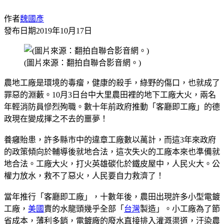
作者
魏國彥
發布日期
2019年10月17日
(圖片來源：翻拍自聯合影音網。)
農地工廠是環境的毒瘤，健康的殺手，綠野的傷口，也就成了
罪惡的淵藪。10月3日台中大里農田裡的地下工廠大火，兩名
年輕消防員慘烈殉職。數十年前政府推動「客廳即工廠」的德
政現在變成揮之不去的噩夢！
養癰貽患，許多縣市中的違章工廠數以萬計，而這3年來政府
的政策傾向於輔導後就地合法，這次失火的工廠本來也準備就
地合法。工廠大火，打火英雄碳化於鐵皮屋中，人民火大。公
權力放水，救不了惡火，人民要自力救濟了！
當年推行「客廳即工廠」，十數年後，農田出現許多小型電鍍
工廠，
美國
賣的水龍頭幾乎全部「
台灣
製造」。小工廠為了節
省成本，薄利多銷，電鍍廠的廢水直接排入灌溉渠道，汙染農