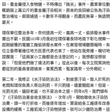
田，重金屬侵入食物鏈，不時傳出「鉻米」事件，農業單位動
輒銷毀上萬公斤的重金屬汙染稻米，原來的良田被公告為汙染
整治場址，鄰居繞道，十數年不得翻身，而農民無辜，無語問
蒼天。
環保單位整治多年，奈何道高一尺，魔高一丈，偷排廢水事件
層出不窮。民國103年3月我初任環保署長特地南下彰化視察一
起剛破獲的電鍍工廠偷排廢水案件。在案發現場聽簡報時，有
位立委帶著幾位地方民意代表也來了，他站在我旁邊，親切地
提醒我：「這兩家小工廠都是合法登記的。」我想都沒想就
說：「但是他們做了違法的事！」從此以後，每次立院質詢他
都從別的委員會趕過來，東罵西罵，冤家路窄，分外眼紅。
第二年，我修正《水汙染防治法》，對故意汙染，致人於死的
老闆和環保負責人祭出刑罰，不只罰錢，還要關起來！但是，
光罰光抓，貓捉老鼠，也不是治本之道。同年8月，我們頒布
了《汙染防治基金收支辦法》，次年3月，開始徵收水汙染防
治費，頭一年打折收，而後逐年增加，算是給各工廠逐年改善
設備的緩衝。工廠若減少汙染物排放，就可以少繳防治費。這