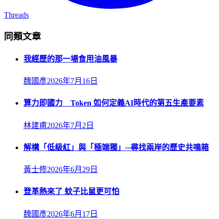
Threads
同類文章
我經歷的那一場食用油風暴
魏國彥
2026年7月16日
算力即國力 Token 如何定義AI時代的第五生產要素
林建甫
2026年7月2日
解構「低級紅」與「極端獨」─尋找兩岸的歷史共鳴箱
黃士修
2026年6月29日
登革熱來了 蚊子比鼠更可怕
魏國彥
2026年6月17日