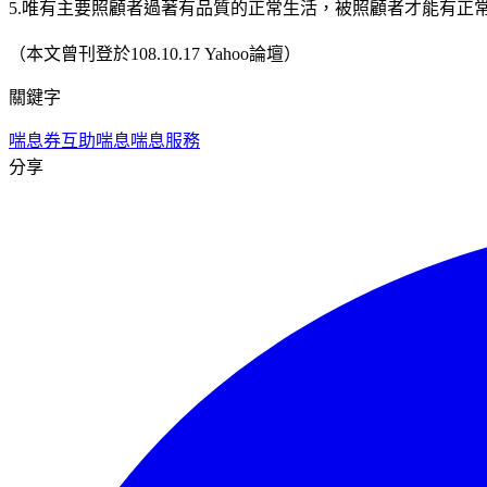
5.唯有主要照顧者過著有品質的正常生活，被照顧者才能有
（本文曾刊登於108.10.17 Yahoo論壇）
關鍵字
喘息券
互助喘息
喘息服務
分享