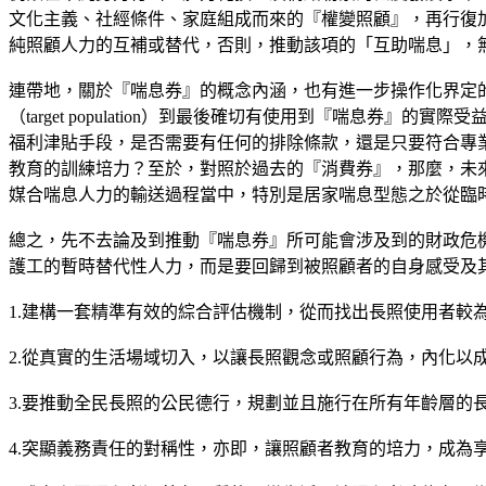
文化主義、社經條件、家庭組成而來的『權變照顧』，再行復
純照顧人力的互補或替代，否則，推動該項的「互助喘息」，
連帶地，關於『喘息券』的概念內涵，也有進一步操作化界定
（target population）到最後確切有使用到『喘息券』的
福利津貼手段，是否需要有任何的排除條款，還是只要符合專
教育的訓練培力？至於，對照於過去的『消費券』，那麼，未
媒合喘息人力的輸送過程當中，特別是居家喘息型態之於從臨
總之，先不去論及到推動『喘息券』所可能會涉及到的財政危
護工的暫時替代性人力，而是要回歸到被照顧者的自身感受及
1.建構一套精準有效的綜合評估機制，從而找出長照使用者較
2.從真實的生活場域切入，以讓長照觀念或照顧行為，內化以
3.要推動全民長照的公民德行，規劃並且施行在所有年齡層的
4.突顯義務責任的對稱性，亦即，讓照顧者教育的培力，成為