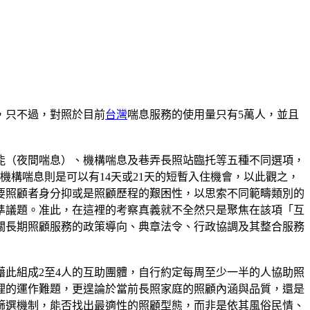
，只不過，對照於目前
台灣
喘息服務的使用量只有5萬人，並且
能（夜間喘息）、機構喘息及巷弄長照站臨托等五種不同選項，
成機構喘息則是可以有14天或21天的短暫入住機會，以此觀之，
要照顧者身分抑或是照顧歷程的艱困性，以思索不同範疇類別的
準議題。准此，在這裡的考察真義就不全然只是聚焦在該項「互
關長期照顧服務的政策導向、典章法令、行政協調及其整合服務
此組成2至4人的互助團體，自行約定每周至少一半的人協助照
理的運作難題，更遑論於當前長照家庭的照顧內涵與品質，還是
篩選機制，能否找出最適性的照顧型態，而非是依其風俗民情、