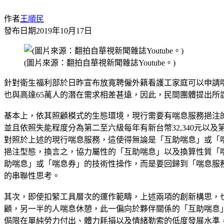
作者
王順民
發布日期
2019年10月17日
(圖片來源：翻拍自華視新聞雜誌Youtube。)
針對衛生福利部於日昨宣布放寬聘僱外籍看護工家庭可以申請
也與高達65萬人的潛在需求相差甚遠，因此，民間團體提出所
基本上，依其照顧模式的生態環境，現行需要有喘息服務挹注
並且依照失能程度分為第二至六級每年有新台幣32,340元以及
對照於上述的現行喘息服務，這使得無論是「互助喘息」或「
挹注型態，換言之，協力屬性的「互助喘息」以及換算性質「
助喘息」或「喘息券」的技術性操作，而是要回歸到「喘息服
的串聯性思考。
其次，即使扣緊工具層次的運作範疇，上述兩項的創新構思，
顧，另一半的人喘息休憩，此一偏向於夥伴關係的「互助喘息
侷限在單純勞力付出、體力耗損以及情緒勒索的低度發展水準