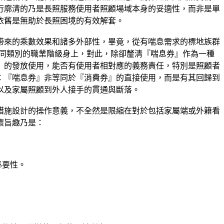
行廓清的乃是長照服務使用者照顧場域本身的妥適性，而非是單
依舊是無助於長照困境的有效解套。
帶來的乘數效果和諸多外部性，畢竟，從有喘息需求的標地族群
有可能顯現在不同類別的職業階級身上，對此，除卻釐清『喘息券』作為一種
』的發放使用，能否有使用者相對應的義務責任，特別是照顧者
：『喘息券』非等同於『消費券』的直接使用，而是有其回歸到
以及家屬照顧到外人接手的貫通與斷落。
措施設計的操作意義，不全然是限縮在對於包括家屬端或外籍看
懷旨趣乃是：
必要性。