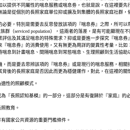
加以提供不同屬性的喘息服務或喘息劵，也就是說，在這裡要先
無論是從個別的長照家庭單位抑或擴及到集體的長照家庭社群，
的必要，特別是需要去反思發放該項的『喘息券』之際，所可以
實際受益族群（serviced population），這兩者的落差，是
業評估及其滿足喘息的特殊需求？抑或是要進一步探究『喘息券
來『喘息券』的消費使用，又有無更為周詳的變異性考量，比如
時喘息到計畫喘息、間隔喘息到常態喘息、生理照顧到生活協助
機，而是要去思辨該項的『喘息券』或是現行的喘息服務，相關
其背後的長照家庭是否因此而更為穩健運作，對此，在這裡的關
為適性的照顧模式。
成為『長照認知基模』的一部分，這部分是有復歸於『家庭』的
長照教育。
享有國家公共資源的重要門檻條件。