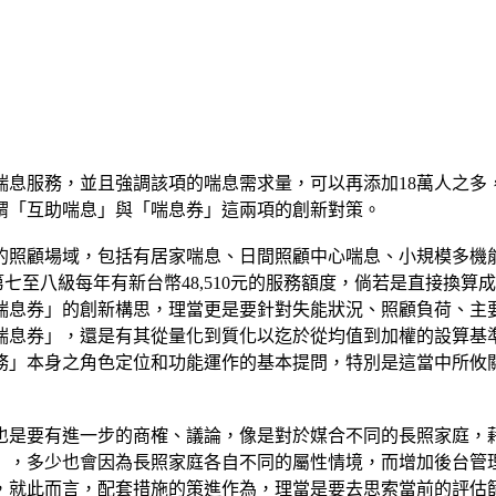
喘息服務，並且強調該項的喘息需求量，可以再添加18萬人之多
謂「互助喘息」與「喘息券」這兩項的創新對策。
的照顧場域，包括有居家喘息、日間照顧中心喘息、小規模多機
第七至八級每年有新台幣48,510元的服務額度，倘若是直接換算
喘息券」的創新構思，理當更是要針對失能狀況、照顧負荷、主
喘息券」，還是有其從量化到質化以迄於從均值到加權的設算基
務」本身之角色定位和功能運作的基本提問，特別是這當中所攸
也是要有進一步的商榷、議論，像是對於媒合不同的長照家庭，藉
」，多少也會因為長照家庭各自不同的屬性情境，而增加後台管
，就此而言，配套措施的策進作為，理當是要去思索當前的評估