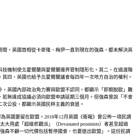
的時間，英國首相從卡麥隆、梅伊一直到現在的強森，都未解決英
科技機制使北愛爾蘭與愛爾蘭邊界管制隱形化。其二，在過渡階
。其四，英國也給予北愛爾蘭議會每四年一次地方自治的權利。
外，英國內部政治角力賽與歐盟不認同，都顯示「即期脫歐」難
議，若無達成協議必須向歐盟申請延期三個月。但強森曾說「不會
二次公投，都顯示英國民粹主義的衰退。
認為英國要留在歐盟。2018年12月英國《衛報》曾公佈一項民調
「超級悲觀派」（Devastated pessimists）者甚至超過
民眾支持「強森不顧一切代價包括暫停國會，也要退出歐盟」。這份民調