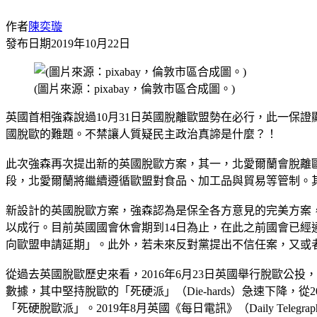
作者
陳奕璇
發布日期
2019年10月22日
(圖片來源：pixabay，倫敦市區合成圖。)
英國首相強森說過10月31日英國脫離歐盟勢在必行，此一保
國脫歐的難題。不禁讓人質疑民主政治真諦是什麼？！
此次強森再次提出新的英國脫歐方案，其一，北愛爾蘭會脫離
段，北愛爾蘭將繼續遵循歐盟對食品、加工品與貿易等管制。
新設計的英國脫歐方案，強森認為是保全各方意見的完美方案
以成行。目前英國國會休會期到14日為止，在此之前國會已經
向歐盟申請延期」。此外，若未來反對黨提出不信任案，又或
從過去英國脫歐歷史來看，2016年6月23日英國舉行脫歐公投，
數據，其中堅持脫歐的「死硬派」（Die-hards）急速下降，從201
「死硬脫歐派」。2019年8月英國《每日電訊》（Daily Te