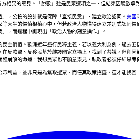
部各方相異的意見。「脫歐」雖是民眾選項之一，但結束因脫歐導
值」，公投的設計就是保障「直接民意」，建立政治認同。
美國
家等天生的價值根植心中，但若政治人物懂得建立差別式認同價
閡」，而過程中顯現出「政治人物的刻意操作」。
的民主價值。歐洲近年盛行民粹主義，若以義大利為例，過去五
。在反歐盟、反移民基於維護國家立場上，找到了共識，但卻因
面臨崩解的命運，我想民眾也不願意樂見，執政者必須仔細思考
公眾利益，並非只是為獲取選票、而任其政策搖擺，這才能找回