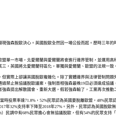
證顯現強森脫歐決心。英國脫歐全然因一場公投而起。歷時三年
歐盟單一市場，北愛爾蘭與愛爾蘭將會進行邊界管制，並運用高
其三，英國將北愛爾蘭特區化，單獨與愛爾蘭、歐盟的法規一致
，但實際上卻讓英國脫歐複雜化。除了實體邊界與法律管制問題
通過禁止無協議脫歐議案，強制首相強森最晚19日必須達成協
者強森提出解散國會、重新大選，假若強森輸了，工黨再次推動
當時投票率達71.8%，52%民眾認為英國要脫離歐盟，48%民眾
7年32%支持率下降至2018年27%。另外，民眾認為英國脫歐無太大用處
legraph）民調中有68%民眾擔心會無協議脫歐，但有54%的