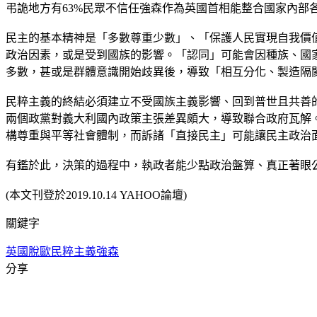
弔詭地方有63%民眾不信任強森作為英國首相能整合國家內
民主的基本精神是「多數尊重少數」、「保護人民實現自我價
政治因素，或是受到國族的影響。「認同」可能會因種族、國
多數，甚或是群體意識開始歧異後，導致「相互分化、製造隔
民粹主義的終結必須建立不受國族主義影響、回到普世且共善
兩個政黨對義大利國內政策主張差異頗大，導致聯合政府瓦解
構尊重與平等社會體制，而訴諸「直接民主」可能讓民主政治
有鑑於此，決策的過程中，執政者能少點政治盤算、真正著眼
(本文刊登於2019.10.14 YAHOO論壇)
關鍵字
英國脫歐
民粹主義
強森
分享