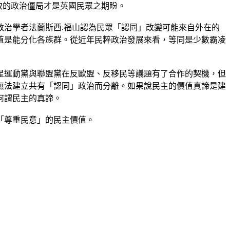
致的政治僵局才是英國民眾之期盼。
政治學者法蘭斯西.福山認為民眾「認同」改變可能來自外在的
值是能分化各族群。從近年民粹政治發展來看，等同是少數霸凌
星運動黨與聯盟黨在反歐盟、反移民等議題有了合作的契機，但
無法建立共有「認同」政治而分離。如果說民主的價值真諦是建
何謂民主的真諦。
「尊重民意」的民主價值。