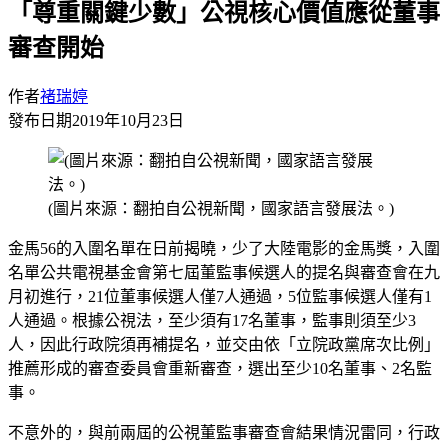
「尊重關鍵少數」公視核心價值應從董事
審查開始
作者
褚瑞婷
發布日期
2019年10月23日
(圖片來源：翻拍自公視新聞，國家語言發展法。)
金馬56的入圍名單在日前揭曉，少了大陸電影的金馬獎，入圍
名單公共電視基金會第七屆董監事候選人的提名與審查會在九
月初進行，21位董事候選人僅7人通過，5位監事候選人僅有1
人通過。根據公視法，至少須有17名董事，監事則須至少3
人，因此行政院須再補提名，並交由依「立院政黨席次比例」
推薦形成的審查委員會重新審查，選出至少10名董事、2名監
事。
不意外的，與前兩屆的公視董監事審查會結果情況雷同，行政