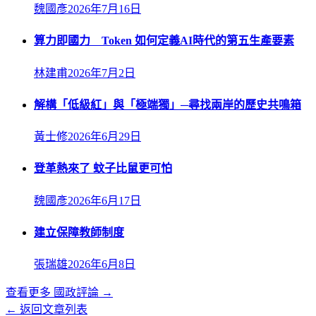
魏國彥
2026年7月16日
算力即國力 Token 如何定義AI時代的第五生產要素
林建甫
2026年7月2日
解構「低級紅」與「極端獨」─尋找兩岸的歷史共鳴箱
黃士修
2026年6月29日
登革熱來了 蚊子比鼠更可怕
魏國彥
2026年6月17日
建立保障教師制度
張瑞雄
2026年6月8日
查看更多
國政評論
→
← 返回文章列表