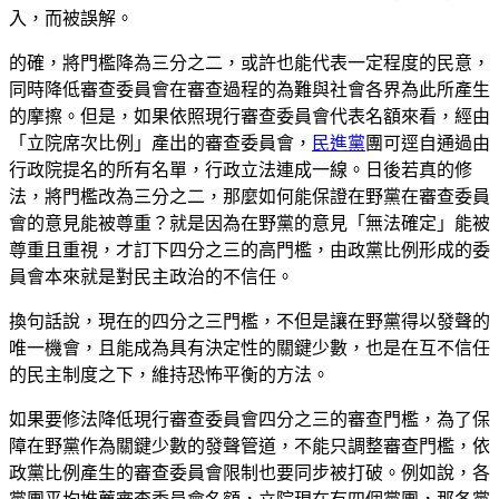
入，而被誤解。
的確，將門檻降為三分之二，或許也能代表一定程度的民意，
同時降低審查委員會在審查過程的為難與社會各界為此所產生
的摩擦。但是，如果依照現行審查委員會代表名額來看，經由
「立院席次比例」產出的審查委員會，
民進黨
團可逕自通過由
行政院提名的所有名單，行政立法連成一線。日後若真的修
法，將門檻改為三分之二，那麼如何能保證在野黨在審查委員
會的意見能被尊重？就是因為在野黨的意見「無法確定」能被
尊重且重視，才訂下四分之三的高門檻，由政黨比例形成的委
員會本來就是對民主政治的不信任。
換句話說，現在的四分之三門檻，不但是讓在野黨得以發聲的
唯一機會，且能成為具有決定性的關鍵少數，也是在互不信任
的民主制度之下，維持恐怖平衡的方法。
如果要修法降低現行審查委員會四分之三的審查門檻，為了保
障在野黨作為關鍵少數的發聲管道，不能只調整審查門檻，依
政黨比例產生的審查委員會限制也要同步被打破。例如說，各