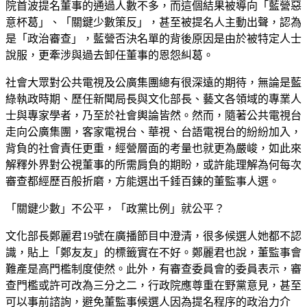
院首波提名董事的通過人數不多，而這個結果被導向「藍營惡
意杯葛」、「關鍵少數策反」，甚至被提名人主動出聲，認為
是「政治審查」，藍營否決名單的背後原因是由於被特定人士
說服，更牽涉與過去卸任董事的恩怨糾葛。
社會大眾對公共電視及公廣集團總有很深遠的期待，無論是藍
綠執政時期、歷任新聞局長與文化部長、藝文各領域的專業人
士與專家學者，乃至於社會輿論皆然。然而，隨著公共電視台
走向公廣集團，客家電視台、華視、台語電視台的紛紛加入，
背負的社會責任更重，經營層面的考量也就更為嚴峻，如此來
解釋外界對公視董事的所需肩負的期盼，或許能理解為何每次
審查都經歷百般折磨，方能選出千錘百鍊的董監事人選。
「關鍵少數」不公平，「政黨比例」就公平？
文化部長鄭麗君19號在廣播節目中澄清，很多候選人她都不認
識，貼上「鄭友友」的標籤實在不好。鄭麗君也說，董監事會
難產是高門檻制度使然。此外，有審查委員會的委員表示，審
查門檻或許可改為三分之二，行政院應尊重在野黨意見，甚至
可以事前諮詢，避免董監事候選人因為提名程序的政治力介