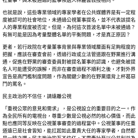
社董事，與未被通過的監事候選人林麗雲教授相同。
也就是說，這些專業領域的專家學者在公共媒體界是有一定程
度被認可的社會地位，未通過公視董事提名，並不代表該提名
人的專業程度被否定。但是，為何這次首波名單中未被通過？
有無可能是因為考量整體名單的平衡問題，才是真正原因？
更者，若行政院在考量董事背景與專業領域層面有足夠程度的
把握，應該在審查會前，透過行政或立法管道跟在野黨進行溝
通，促進在野黨的審查委員對被提名董事的認識，也避免被提
名人可能遭受的誤解，而非在審查過程不順利之後，才對外界
宣告是高門檻制度問題，作為關鍵少數的在野黨還背上杯葛惡
鬥的罵名。
民主政治的不信任，請遠離公視
「重視公眾的意見和需求」，是公視設立的重要目的之一。作
為全民所有的電視台，尊重少數是公視必然的核心價值，而此
點也應同等反映在公視董事審查的過程當中。公視董事的任重
道遠已是社會皆知，能扛起如此重責大任的專家學者，自然都