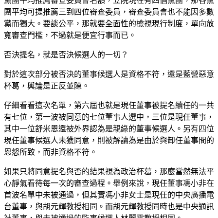
黨團平均推薦審查委員會名額，立院現在有四個黨團，那各黨
團平均可提推薦三到四位審查委員，審查委員會也不能因多數
黨而獨大。要談公平，那就要全面性的檢視現行制度，單向放
寬審查門檻，不過就是便宜行事而已。
否決提名，就是否決候選人的一切？
對於這次部分被否決的董事候選人是資格不符，還是藍營惡意
杯葛，輿論是正反並陳。
仔細看看這次名單，第六屆也就是現任董事被提名續任的一共
有七位，第一波被同意的七位董事人選中，三位是現任董事，
其中一位舒米恩還被外界認為是親綠的董事候選人。另有四位
現任董事候選人未獲同意，則被解讀為是由於與卸任董事間的
恩怨所致，而非資格不符。
如果只將同意提名與否的結果視為政治杯葛，那麼當然無法平
心靜氣看待每一次的審查過程。舉例來說，現任董事馮小非在
首波名單中未被通過，但其實馮小非女士是現任的中央廣播電
台董事，與胡元輝教授相同。而胡元輝教授同時也是中央通訊