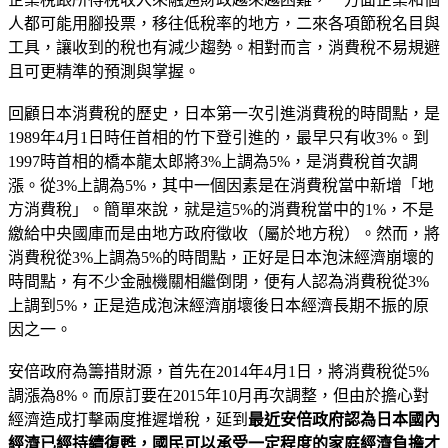
人都可能用腳投票，移往低稅率的地方，二來各項節稅名目與
工具，讓收到的稅也有減少趨勢。相對而言，消費稅不易規避
且可更精準的預測與掌握。
回顧日本消費稅的歷史，日本第一次引進消費稅的時間點，是
1989年4月1日時任首相的竹下登引進的，最早只有收3%。到
1997時首相的橋本龍太郎將3%上調為5%，是消費稅首次調
漲。從3%上調為5%，其中一個因素是在消費稅當中新增「地
方消費稅」。簡單來說，就是這5%的消費稅當中的1%，不是
繳給中央國庫而是由地方政府徵收（屬於地方稅）。然而，將
消費稅從3%上調為5%的時間點，正好是日本泡沫經濟崩壞的
時間點，有不少金融機關相繼倒閉，便有人認為消費稅從3%
上調到5%，正是造成泡沫經濟崩壞後日本經濟長期不振的原
因之一。
安倍政府為籌措財源，首先在2014年4月1日，將消費稅從5%
調漲為8%。而原訂要在2015年10月再次調整，但由於擔心對
經濟造成打擊兩度推遲增稅，延到
最近安倍政府認為日本國內
經濟已經持續復甦，國民可以承受一定程度的家庭經濟負擔才