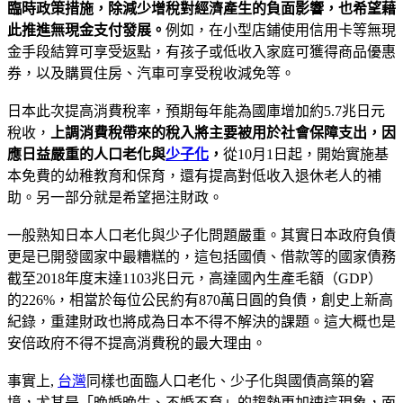
臨時政策措施，除減少增稅對經濟產生的負面影響，也希望藉
此推進無現金支付發展。
例如，在小型店鋪使用信用卡等無現
金手段結算可享受返點，有孩子或低收入家庭可獲得商品優惠
券，以及購買住房、汽車可享受稅收減免等。
日本此次提高消費稅率，預期每年能為國庫增加約5.7兆日元
稅收，
上調消費稅帶來的稅入將主要被用於社會保障支出，因
應日益嚴重的人口老化與
少子化
，
從10月1日起，開始實施基
本免費的幼稚教育和保育，還有提高對低收入退休老人的補
助。另一部分就是希望挹注財政。
一般熟知日本人口老化與少子化問題嚴重。其實日本政府負債
更是已開發國家中最糟糕的，這包括國債、借款等的國家債務
截至2018年度末達1103兆日元，高達國內生產毛額（GDP）
的226%，相當於每位公民約有870萬日圓的負債，創史上新高
紀錄，重建財政也將成為日本不得不解決的課題。這大概也是
安倍政府不得不提高消費稅的最大理由。
事實上,
台灣
同樣也面臨人口老化、少子化與國債高築的窘
境，尤其是「晚婚晚生、不婚不育」的趨勢更加速這現象，面