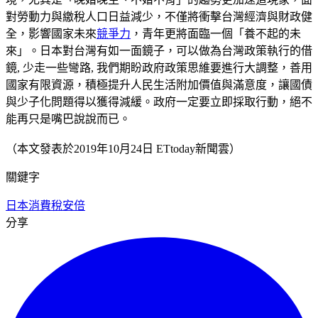
對勞動力與繳稅人口日益減少，不僅將衝擊台灣經濟與財政健
全，影響國家未來
競爭力
，青年更將面臨一個「養不起的未
來」。日本對台灣有如一面鏡子，可以做為台灣政策執行的借
鏡, 少走一些彎路, 我們期盼政府政策思維要進行大調整，善用
國家有限資源，積極提升人民生活附加價值與滿意度，讓國債
與少子化問題得以獲得減緩。政府一定要立即採取行動，絕不
能再只是嘴巴說說而已。
（本文發表於2019年10月24日 ETtoday新聞雲）
關鍵字
日本消費稅
安倍
分享