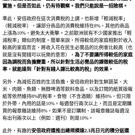
實施。但是否如此，仍有待觀察。我們只能說是一招險棋。
準此，安倍政府在這次消費稅的上調，也新增「輕減稅率」
（軽減税率），讓部分商品的消費稅維持在8%，其他的商品
上漲為10%，避免太大衝擊。之前歐洲就有不少國家推出「輕
減稅率」類似的制度。簡單來說，所得較低的家庭相對於收入
較高的家庭而言，將收入花在民生必需品的比例會比較高（也
就是沒有閒錢可以玩樂的意思），
為了不要讓所得較低的家庭
因為調稅而負擔變重，所以針對生活必需品的課徵較低的稅
率，就能達到「針對有錢人課比較高的稅」的效果。
另外，為減低百姓的生活負擔，安倍政府針對生鮮蔬菜、大
米、肉類、魚類、無醇啤酒等飲料食品，以及訂閱的紙質版報
紙等依然維持8%的稅率。食物（不含酒類）維持8%，但只限
於外帶，內用的話是10%。每週發行兩次以上，而且是定期購
買的報章雜誌維持8%，如果不是訂購制、該報章雜誌每週沒
有出刊兩次以上（例如：週刊）則是10%。
此外，有趣的
安倍政府還推出總規模達2.3兆日元的積分返還