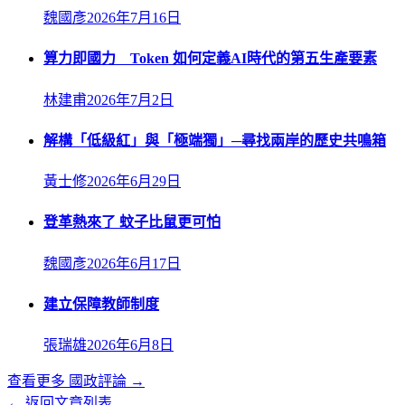
魏國彥
2026年7月16日
算力即國力 Token 如何定義AI時代的第五生產要素
林建甫
2026年7月2日
解構「低級紅」與「極端獨」─尋找兩岸的歷史共鳴箱
黃士修
2026年6月29日
登革熱來了 蚊子比鼠更可怕
魏國彥
2026年6月17日
建立保障教師制度
張瑞雄
2026年6月8日
查看更多
國政評論
→
← 返回文章列表