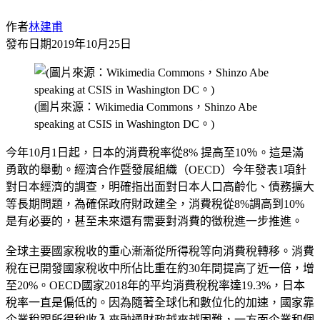
作者
林建甫
發布日期
2019年10月25日
(圖片來源：Wikimedia Commons，Shinzo Abe
speaking at CSIS in Washington DC。)
今年10月1日起，日本的消費稅率從8% 提高至10％。這是滿
勇敢的舉動。經濟合作暨發展組織（OECD）今年發表1項針
對日本經濟的調查，明確指出面對日本人口高齡化、債務擴大
等長期問題，為確保政府財政建全，消費稅從8%調高到10%
是有必要的，甚至未來還有需要對消費的徵稅進一步推進。
全球主要國家稅收的重心漸漸從所得稅等向消費稅轉移。消費
稅在已開發國家稅收中所佔比重在約30年間提高了近一倍，增
至20%。OECD國家2018年的平均消費稅稅率達19.3%，日本
稅率一直是偏低的。因為隨著全球化和數位化的加速，國家靠
企業稅跟所得稅收入來融通財政越來越困難，一方面企業和個