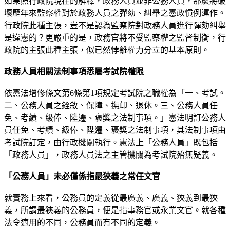
如果照行政院現在的解釋，政務人員並非公務人員，那麼將破
壞歷年來監察權對於政務人員之彈劾、糾舉之憲政慣例運作。
行政院此種主張，豈不是認為監察院對政務人員進行彈劾糾舉
是違憲的？更嚴重的是，政務官將不受監察權之監督制衡，行
政院的主張此種主張，似已然悖離權力分立的基本原則。
政務人員相關法制事項悉屬考試院權限
依憲法增修條文第6條第1項規定考試院之職權為「一、考試。
二、公務人員之銓敘、保障、撫卹、退休。三、公務人員任
免、考績、級俸、陞遷、褒獎之法制事項。」憲法明訂公務人
員任免、考績、級俸、陞遷、褒獎之法制事項，其法制事項由
考試院訂定，由行政機關執行。憲法上「公務人員」既包括
「政務人員」，政務人員法之主管機關為考試院殆無疑義。
「公務人員」未必僅係指最狹義之常任文官
就實務上來看，公務員的定義從最廣義、廣義、狹義到最狹
義，所謂最狹義的公務員，便是指事務官或永業文官。就各種
法令適用的不同，公務員而有不同的定義。