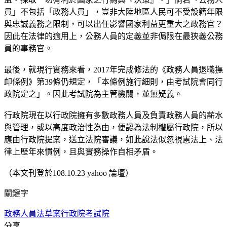
員」不包括「政務人員」，豈非大陸地區人民可不受設籍年限
與忠誠義務之限制，可以出任影響國家利益更重大之政務官？
因此在法律的適用上，公務人員的定義並非侷限在最狹義公務
員的事務官。
最後，就現行實務來看，2017年完成修法的《政務人員退職撫
卹條例》第39條仍規定，「本條例施行細則，由考試院會同行
政院定之」。因此考試院為主管機關，並無疑義。
行政院現在以行政院擁有多數政務人員及負責政務人員的薪水
與管理，或以高度政治性為由，便認為法制權屬行政院，所以
應由行政院提案，送立法院審議，如此說法似忽視憲法上、法
律上歷年來慣例，且與實務操作自相矛盾。
（本文刊登於108.10.23 yahoo 論壇）
關鍵字
政務人員法草案
行政院
考試院
分享