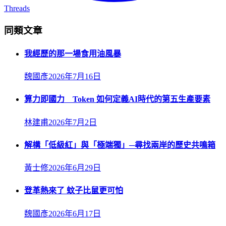
Threads
同類文章
我經歷的那一場食用油風暴
魏國彥
2026年7月16日
算力即國力 Token 如何定義AI時代的第五生產要素
林建甫
2026年7月2日
解構「低級紅」與「極端獨」─尋找兩岸的歷史共鳴箱
黃士修
2026年6月29日
登革熱來了 蚊子比鼠更可怕
魏國彥
2026年6月17日