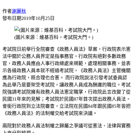
作者
謝麗秋
發布日期
2019年10月25日
(圖片來源：維基百科，考試院大門。)
考試院日前舉行全院審查《政務人員法》草案，行政院表示憲
法中關於公務人員界定是指事務官，行政院有絕對多數政務
官，政務人員應由人事行政總處來規範，處理相關事務，並表
示各級政務人員本就不經過考試院，《政務人員法》主管機關
應為行政院，既合理也合憲。 而行政院說法引發考試委員認
為此舉乃是要架空考試院，讓政務人員成為酬庸的職位。考試
院強調考試院擁有政務人員法憲定職掌，行政院此言改變了從
民國31年來的見解；考試院於民國87年首次提出政務人員法，
會銜行政院到立法院審查，立法院在民國84年跟民國85年皆把
《政務人員法》的法制權交給考試院來決議。
兩院對於政務人員法制權之歸屬之爭議可從憲法、法律與實務
上來分別檢視。