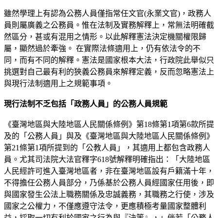
雖然學理上有認為公務人員僅指常任文官(永業文官)，政務人
員則屬廣義之公務員。惟在法制及實務解釋上，常無法明確截
然區分，甚或有混用之情形。以此解釋憲法決定機關權限歸
屬，顯然過於牽強。 在實際法條適用上，仍有依法令的不
同，而有不同的解釋。憲法是國家根本大法，行政院此舉似只
挑選對自己最有利的狹義公務員來解釋定義，反而忽略憲法上
與現行法制適用上之規範事項。
現行法制不乏包括「政務人員」的公務人員規範
《臺灣地區與大陸地區人民關係條例》第18條第1項第6款所提
及的「公務人員」與及《臺灣地區與大陸地區人民關係條例》
第21條第1項所提到的「公教人員」，其適用上都包含政務人
員。尤其司法院大法官釋字618號解釋明確指出：「大陸地區
人民經許可進入臺灣地區者，非在臺灣地區設有戶籍滿十年，
不得擔任公務人員部分，乃係基於公務人員經國家任用後，即
與國家發生公法上職務關係及忠誠義務，其職務之行使，涉及
國家之公權力，不僅應遵守法令，更應積極考量國家整體利
益，採取一切有利於國家之行為與『決策』，」倘若「公務人