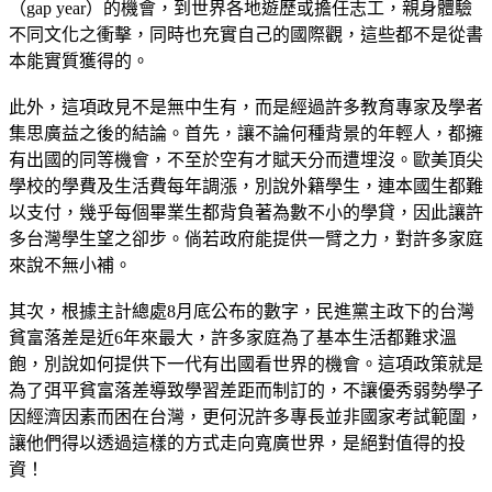
（gap year）的機會，到世界各地遊歷或擔任志工，親身體驗
不同文化之衝擊，同時也充實自己的國際觀，這些都不是從書
本能實質獲得的。
此外，這項政見不是無中生有，而是經過許多教育專家及學者
集思廣益之後的結論。首先，讓不論何種背景的年輕人，都擁
有出國的同等機會，不至於空有才賦天分而遭埋沒。歐美頂尖
學校的學費及生活費每年調漲，別說外籍學生，連本國生都難
以支付，幾乎每個畢業生都背負著為數不小的學貸，因此讓許
多台灣學生望之卻步。倘若政府能提供一臂之力，對許多家庭
來說不無小補。
其次，根據主計總處8月底公布的數字，民進黨主政下的台灣
貧富落差是近6年來最大，許多家庭為了基本生活都難求溫
飽，別說如何提供下一代有出國看世界的機會。這項政策就是
為了弭平貧富落差導致學習差距而制訂的，不讓優秀弱勢學子
因經濟因素而困在台灣，更何況許多專長並非國家考試範圍，
讓他們得以透過這樣的方式走向寬廣世界，是絕對值得的投
資！