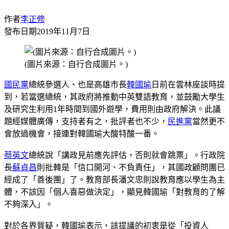
作者
李正修
發布日期
2019年11月7日
(圖片來源：自行合成圖片。)
國民黨
總統參選人、也是高雄市長
韓國瑜
日前在雲林座談時提
到，若當選總統，其政府將推動中英雙語教育，並鼓勵大學生
及研究生利用1年時間到國外遊學，費用則由政府解決。此議
題經媒體廣傳，支持者有之，批評者也不少，
民進黨
當然更不
會放過機會，接連對韓國瑜大酸特酸一番。
蔡英文
總統說「講政見前應先評估，否則就會跳票」。行政院
長
蘇貞昌
則批韓是「信口開河、不負責任」，其國政顧問團已
經成了「善後團」了。教育部長潘文忠則說教育應以學生為主
體，不該因「個人喜惡做決定」，顯見韓國瑜「對教育的了解
不夠深入」。
對於各界質疑，韓國瑜表示，該提議的初衷是從「投資人