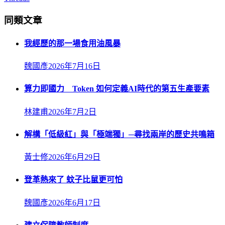
同類文章
我經歷的那一場食用油風暴
魏國彥
2026年7月16日
算力即國力 Token 如何定義AI時代的第五生產要素
林建甫
2026年7月2日
解構「低級紅」與「極端獨」─尋找兩岸的歷史共鳴箱
黃士修
2026年6月29日
登革熱來了 蚊子比鼠更可怕
魏國彥
2026年6月17日