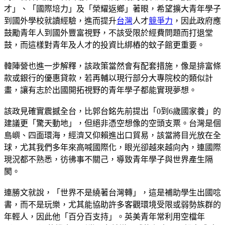
才」、「國際培力」及「榮耀返鄉」著眼，希望擴大青年學子
到國外學校就讀經驗，進而提升
台灣
人才
競爭力
，因此政府應
鼓勵青年人到國外豐富視野，不該受限於經費問題而打退堂
鼓，而這樣對青年及人才的投資比綁樁的蚊子館更重要。
韓陣營也進一步解釋，該政策當然會有配套措施，像是排富條
款或銀行的優惠貸款，若再輔以現行部分大專院校的類似計
畫，讓有志於出國開拓視野的青年學子都能實現夢想。
該政見確實震撼全台，比郭台銘先前提出「0到6歲國家養」的
建議更「驚天動地」，但絕非憑空想像的空頭支票。台灣是個
島嶼、四面環海，經濟又仰賴進出口貿易，該當將目光放在全
球，尤其我們多年來高喊國際化，眼光卻越來越向內，連國際
現況都不熟悉，彷彿事不關己，導致青年學子與世界產生隔
閡。
連勝文就說，「世界不是繞著台灣轉」，這是補助學生出國唸
書，而不是玩樂，尤其能協助許多客觀環境受限或弱勢族群的
年輕人，因此他「百分百支持」。英美青年常利用空檔年