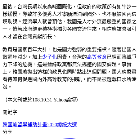
最後，台灣長期以來高喊國際化，但政府的政策卻有如牛步一
樣緩慢，導致許多優秀人才寧願漂泊到國外、也不願被國內環
境耽誤。經濟學人就曾預估，我國是人才外流最嚴重的國家之
一，倘若政府能更積極搭橋與各國交流往來，相信應該會吸引
人才留在台灣貢獻所長。
教育是國家百年大計，也是國力強弱的重要指標。隨著出國人
數逐年減少，加上
少子化
因素，台灣的
高等教育
已經面臨競爭
力下降的危機，這是藍綠政黨都無法逃避的國安課題。事實
上，韓國瑜拋出這樣的政見也同時點出這個問題，國人應嚴肅
看待如何促進國內外高等教育的接軌，而不是被選戰口水所淹
沒。
（本文刊載於108.10.31 Yahoo論壇）
關鍵字
韓國瑜
留學補助計畫
2020總統大選
分享