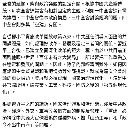
全會的延擱，應與政策議題的設定有關。根據中國共產黨傳
統，每次全會通常會有相對固定的主題，例如一中全會進行黨
內換屆，二中全會從事政府換屆，三中全會討論經濟問題，四
中全會則多與「黨建」有關。
自從鄧小平實施改革開放政策以來，中共歷任領導人面臨的共
同課題是：如何處理好改革、發展及穩定三者間的關係。習近
平上台後，已建立全面深化改革的鉅大工程，由於中共目前正
面臨他眼中世界「百年未有之大變局」，所以習把工作重點放
在穩定和發展的問題上。因此，除了內部經濟困難外，如何因
應諸如中美貿易戰和香港情勢等外部挑戰，就成為這次全會討
論的重要課題。發展就必須實現「國家治理現代化」，這是中
共官媒所稱，繼農業、工業、科技、國防之後的「第五個現代
化」。
根據習近平之前的講話，國家治理體系和治理能力涉及中共政
治、經濟、外交、軍事等各個方面的制度及管理。「黨建」必
須掃除中共龐大官僚體系的種種弊病，如「山頭主義」和「政
令不出中南海」等問題。