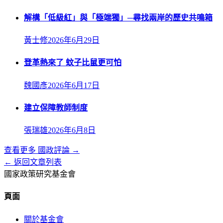
解構「低級紅」與「極端獨」─尋找兩岸的歷史共鳴箱
黃士修
2026年6月29日
登革熱來了 蚊子比鼠更可怕
魏國彥
2026年6月17日
建立保障教師制度
張瑞雄
2026年6月8日
查看更多
國政評論
→
← 返回文章列表
國家政策研究基金會
頁面
關於基金會