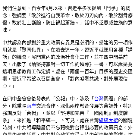
我們注意到，自今年9月以來，習近平多次提到「鬥爭」的概
念，強調要「敢於進行自我革命，敢於刀刃向內，敢於刮骨療
傷，敢於壯士斷腕，防止禍起蕭牆。」話中不乏恩威並施的意
味。
中共認為內部對於重大政策有異見是必須的，黨建的另一項作
用就是「聚同化異」。在過去這一年，習近平就運用各種「講
話」的機會，展開黨內的政治社會化工作，並在四中開幕前一
天，出版了《論堅持黨對一切工作的領導》一書，可以說是為
這項思想教育工作定調。處在「兩個一百年」目標的歷史交匯
期，習近平希望以召開全會，「對內凝聚共識，對外展現信
心。」
在四中全會會後發表的「公報」中，涉及「
台灣
問題」的部
分，除重彈
兩岸
交流合作、深化兩岸融合發展等舊調外，特別
強調反對「台獨」，並以「堅持和完善『一國兩制』制度體
系」，來推進「和平統一」。可見，處在台灣
總統大選
的關鍵
時刻，中共領導階層仍不忘藉機對台釋出必要的政策訊息。外
交是內政的延長，中共對台政策亦受大陸內部情勢的影響。忙