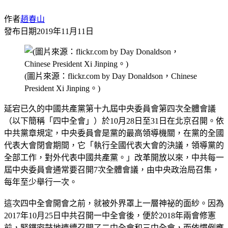
作者
趙春山
發布日期
2019年11月11日
(圖片來源：flickr.com by Day Donaldson，Chinese
President Xi Jinping。)
延宕已久的中國共產黨第十九屆中央委員會第四次全體會議
（以下簡稱「四中全會」）於10月28日至31日在北京召開。依
中共黨章規定，中央委員會是黨的最高領導機關，在黨的全國
代表大會閉會期間，它「執行全國代表大會的決議，領導黨的
全部工作，對外代表中國共產黨。」改革開放以來，中共每一
屆中央委員會通常要召開7次全體會議，由中央政治局召集，
每年至少舉行一次。
這次四中全會開會之前，就被外界罩上一層神祕的面紗。因為
2017年10月25日中共召開一中全會後，便於2018年兩會修憲
前，緊鑼密鼓地連續召開了二中全會和三中全會，而依慣例應