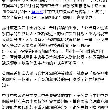
在同年9月或10月召開的四中全會，就無故地被拖延下來。直
到今年8月30日，
習近平
才在中共中央政治局會議上，決定了
本次全會在10月召開。其間相隔1年8個月，實屬少見。
為什麼這次四中全會像是「千呼萬喚始出來」？外界有人從派
系鬥爭的觀點切入，認為習近平的權位受到挑戰，黨內出現重
大政策分歧，甚至還有人把習的健康狀況也帶上一筆。香港浸
會大學政治及國際關係學系教授高敬文（Jean-Pierre
Cabestan）在接受BBC訪問時表示，「其中一個可能的原因
是，習近平感覺到中央委員會內部有人對他修憲、在貿易戰中
缺乏讓步，以及他集中權力的方式有所不滿」。
英國前首相邱吉爾形容共產黨的決策體系，就像是「纏在神祕
謎團中的一個謎」，究竟葫蘆裡裝的是什麼藥？外界無從得
知。
中共中央政治局提交四中全會審議的文件，全名是《中共中央
關於堅持和完善中國特色社會主義制度、推進國家治理體系和
治理能力現代化若干重大問題的決定》。顧名思義，這次四中