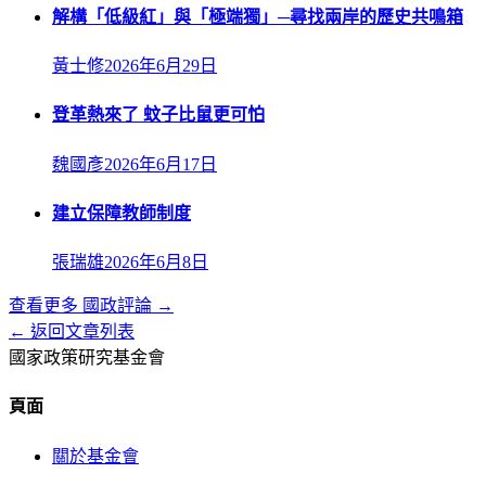
解構「低級紅」與「極端獨」─尋找兩岸的歷史共鳴箱
黃士修
2026年6月29日
登革熱來了 蚊子比鼠更可怕
魏國彥
2026年6月17日
建立保障教師制度
張瑞雄
2026年6月8日
查看更多
國政評論
→
← 返回文章列表
國家政策研究基金會
頁面
關於基金會