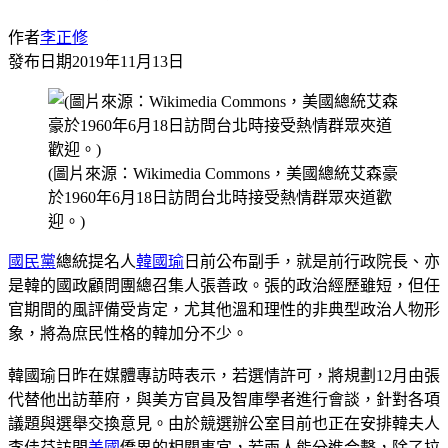
作者
李正修
發布日期
2019年11月13日
(圖片來源：Wikimedia Commons，美國總統艾森豪
於1960年6月18日訪問台北時接受熱情群眾夾道歡
迎。)
國民黨
總統提名人
韓國瑜
日前公布副手，就是前行政院長、亦
是韓的國政顧問團總召集人張善政。張的政治經歷雖短，但任
官期間的風評備受肯定，尤其他溫和理性的非典型政治人物形
象，將為庶民性格的韓加分不少。
韓國瑜日昨在媒體專訪時表示，若選情許可，將規劃12月由張
代替他出訪華府，與美方官員及智庫學者進行會談，針對各項
議題與選舉交換意見。由於競選辦公室目前也正在安排韓夫人
李佳芬訪問
美國
僑界的相關事宜，若兩人能分進合擊，除了拉