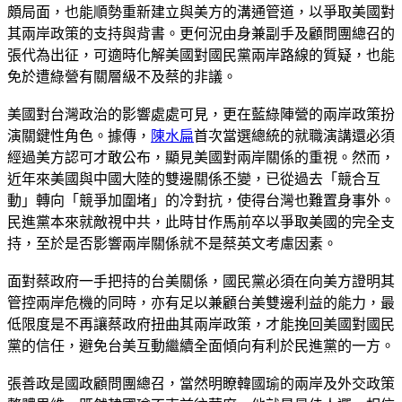
頗局面，也能順勢重新建立與美方的溝通管道，以爭取美國對
其兩岸政策的支持與背書。更何況由身兼副手及顧問團總召的
張代為出征，可適時化解美國對國民黨兩岸路線的質疑，也能
免於遭綠營有關層級不及蔡的非議。
美國對台灣政治的影響處處可見，更在藍綠陣營的兩岸政策扮
演關鍵性角色。據傳，
陳水扁
首次當選總統的就職演講還必須
經過美方認可才敢公布，顯見美國對兩岸關係的重視。然而，
近年來美國與中國大陸的雙邊關係丕變，已從過去「競合互
動」轉向「競爭加圍堵」的冷對抗，使得台灣也難置身事外。
民進黨本來就敵視中共，此時甘作馬前卒以爭取美國的完全支
持，至於是否影響兩岸關係就不是蔡英文考慮因素。
面對蔡政府一手把持的台美關係，國民黨必須在向美方證明其
管控兩岸危機的同時，亦有足以兼顧台美雙邊利益的能力，最
低限度是不再讓蔡政府扭曲其兩岸政策，才能挽回美國對國民
黨的信任，避免台美互動繼續全面傾向有利於民進黨的一方。
張善政是國政顧問團總召，當然明瞭韓國瑜的兩岸及外交政策