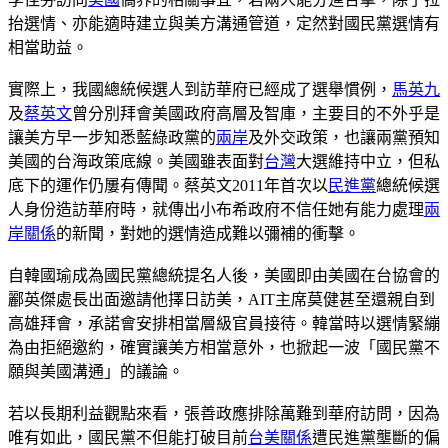
抬選情、亦能適時建立與美方溝通管道，定然對國民黨選情有
相當助益。
實際上，我國總統候選人到訪華府已經成了選舉慣例，
馬英九
及
蔡英文
曾分別拜會美國政府高層及智庫，主要目的不外乎是
讓美方早一步知悉藍綠政黨的
兩岸
及外交政策，也讓兩黨預知
美國的台海政策底線。美國雖表面對
台灣
大選維持中立，但私
底下的運作仍屢有傳聞。蔡英文2011年首次以
民進黨
總統候選
人身份造訪華府時，就傳出小布希政府不信任她有能力處理
兩
岸關係
的新聞，對她的選情造成難以彌補的衝擊。
自韓國瑜成為國民黨總統提名人後，美國即由美國在台協會的
酈英傑處長出面邀請他擇日訪美，AIT主席莫健甚至還親自到
高雄拜會，承諾會安排相當層級官員接待。韓當時以選情緊繃
為由拒絕邀約，確實讓美方相當意外，也掀起一波「國民黨不
願與美國溝通」的議論。
若以長期利益觀點來看，張善政應排除萬難到華府訪問，因為
唯有如此，國民黨不但能打破目前
台美關係
遭民進黨壟斷的偏