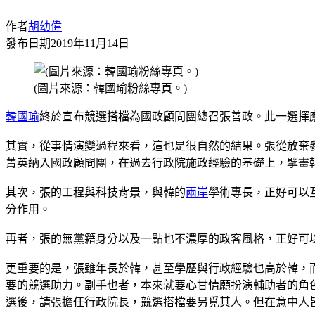
作者
胡幼偉
發布日期
2019年11月14日
(圖片來源：韓國瑜粉絲專頁。)
韓國瑜
終於宣布競選搭檔為國政顧問團總召張善政。此一選擇
其實，從事情演變過程來看，這也是很自然的結果。張從放棄
菁英納入國政顧問團，在過去行政院施政經驗的基礎上，擘畫
其次，張的工程與科技背景，與韓的
兩岸
學術專長，正好可以
分作用。
再者，張的無黨籍身分以及一點也不濃厚的政客風格，正好可
更重要的是，張雖年長於韓，甚至學歷與行政經驗也高於韓，
要的競選助力。副手也者，本來就要心甘情願扮演輔助者的角
選後，請張擔任行政院長，競選搭檔要另覓其人。但在意中人