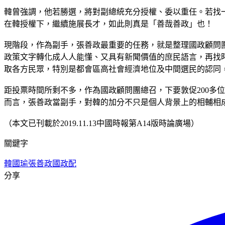
韓曾強調，他若勝選，將對副總統充分授權、委以重任。若找
在韓授權下，繼續施展長才，如此則真是「善哉善政」也！
現階段，作為副手，張善政最重要的任務，就是整理國政顧問
政策文字轉化成人人能懂、又具有新聞價值的庶民語言，再找
取各方民眾，特別是都會區高社會經濟地位及中間選民的認同
距投票時間所剩不多，作為國政顧問團總召，下要敦促200多
而言，張善政當副手，對韓的加分不只是個人背景上的相輔相
（本文已刊載於2019.11.13中國時報第A14版時論廣場）
關鍵字
韓國瑜
張善政
國政配
分享