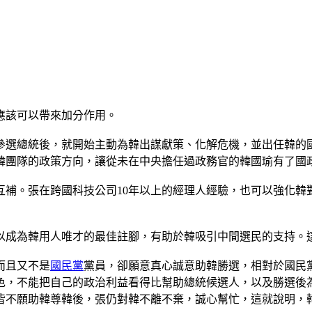
應該可以帶來加分作用。
參選總統後，就開始主動為韓出謀獻策、化解危機，並出任韓的
韓團隊的政策方向，讓從未在中央擔任過政務官的韓國瑜有了國
互補。張在跨國科技公司10年以上的經理人經驗，也可以強化韓
以成為韓用人唯才的最佳註腳，有助於韓吸引中間選民的支持。
而且又不是
國民黨
黨員，卻願意真心誠意助韓勝選，相對於國民
色，不能把自己的政治利益看得比幫助總統候選人，以及勝選後
皆不願助韓尊韓後，張仍對韓不離不棄，誠心幫忙，這就說明，