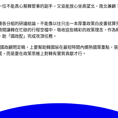
一位不能真心幫韓管事的副手，又豈能放心坐高望北，南北兼顧
團各分組的研議結論，不能像以往只出一本厚重政策白皮書就算
時間讓韓在忙碌的行程空檔中，吸收這些精彩的政策理念，作為
，助「國政配」完成攻頂任務。
位國政顧問定稿，上要幫助韓國瑜在最短時間內嫻熟國策重點，
成，而是要在政策思維上對韓有實質貢獻才行。