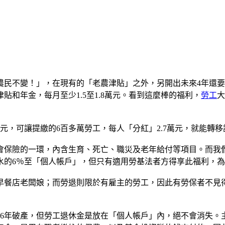
農民不變！」，在現有的「老農津貼」之外，另開出未來4年還要
貼和年金，每月至少1.5至1.8萬元。看到這麼棒的福利，
勞工
大
億元，可讓提繳的6百多萬勞工，每人「分紅」2.7萬元，就能轉
會保險的一環，內含生育、死亡、職災及老年給付等項目。而我
水的6％至「個人帳戶」，但只有適用勞基法者方得享此福利，
早餐店老闆娘；而勞退則限於有雇主的勞工，因此有勞保者不見
26年破產，但勞工退休金是放在「個人帳戶」內，絕不會消失