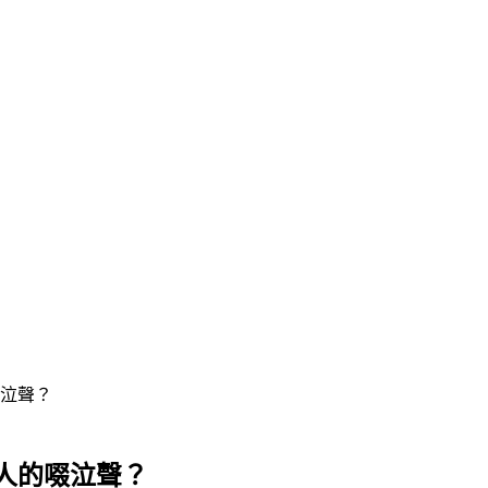
泣聲？
人的啜泣聲？