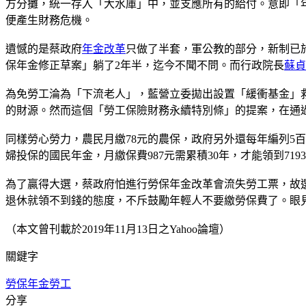
方分攤，統一存入「大水庫」中，並支應所有的給付。意即「
便產生財務危機。
遺憾的是蔡政府
年金改革
只做了半套，軍公教的部分，新制已於2
保年金修正草案」躺了2年半，迄今不聞不問。而行政院長
蘇貞
為免勞工淪為「下流老人」，藍營立委拋出設置「緩衝基金」
的財源。然而這個「勞工保險財務永續特別條」的提案，在通
同樣勞心勞力，農民月繳78元的農保，政府另外還每年編列5百
婦投保的國民年金，月繳保費987元需累積30年，才能領到71
為了贏得大選，蔡政府怕進行勞保年金改革會流失勞工票，故
退休就領不到錢的態度，不斥鼓勵年輕人不要繳勞保費了。眼
（本文曾刊載於2019年11月13日之Yahoo論壇）
關鍵字
勞保
年金
勞工
分享