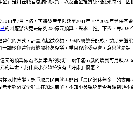
年金」是用在職者繳納的保費，以及基金投資賺的錢來付的。因
018年7月上路，可將破產年限延至2041年。但2026年勞保
昌
的因應辦法竟是編列200億元預算，先求「拖」下去，等202
救勞保的方式，計畫將超徵稅額、3％的統籌分配款、逾期未繼
過一讀後卻遭行政機關杯葛復議，重回程序委員會，意思就是請
億元的預算做為老農津貼的財源，讓年滿65歲的農民可月領725
93元的年金，為什麼小英總統沒有「好康」優惠？
選擇以拖待變。想爭取農民票就再開出「農民退休年金」的支票，
見老年經濟安全網正在加速崩解，不知小英總統是否有聽到領不