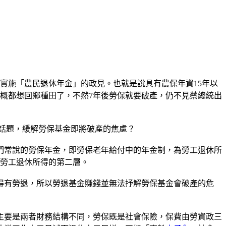
實施「農民退休年金」的政見。也就是說具有農保年資15年以
概都想回鄉種田了，不然7年後勞保就要破產，仍不見蔡總統出
移話題，緩解勞保基金即將破產的焦慮？
們常說的勞保年金，即勞保老年給付中的年金制，為勞工退休所
為勞工退休所得的第二層。
得有勞退，所以勞退基金賺錢並無法抒解勞保基金會破產的危
。主要是兩者財務結構不同，勞保既是社會保險，保費由勞資政三