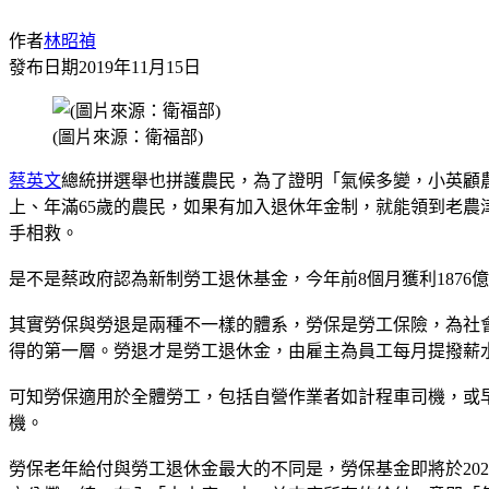
作者
林昭禎
發布日期
2019年11月15日
(圖片來源：衛福部)
蔡英文
總統拼選舉也拼護農民，為了證明「氣候多變，小英顧
上、年滿65歲的農民，如果有加入退休年金制，就能領到老農津
手相救。
是不是蔡政府認為新制勞工退休基金，今年前8個月獲利1876
其實勞保與勞退是兩種不一樣的體系，勞保是勞工保險，為社
得的第一層。勞退才是勞工退休金，由雇主為員工每月提撥薪
可知勞保適用於全體勞工，包括自營作業者如計程車司機，或
機。
勞保老年給付與勞工退休金最大的不同是，勞保基金即將於20