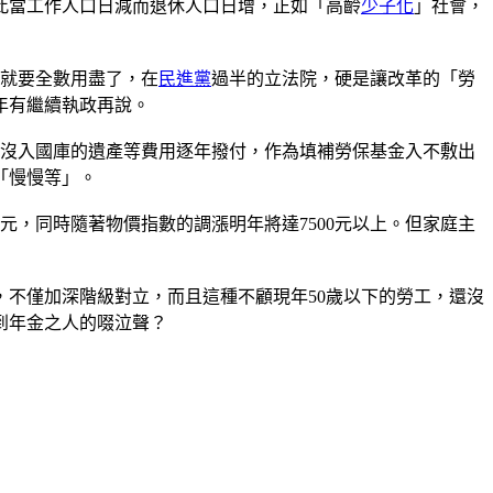
此當工作人口日減而退休人口日增，正如「高齡
少子化
」社會，
基金就要全數用盡了，在
民進黨
過半的立法院，硬是讓改革的「勞
0年有繼續執政再說。
承沒入國庫的遺產等費用逐年撥付，作為填補勞保基金入不敷出
「慢慢等」。
6元，同時隨著物價指數的調漲明年將達7500元以上。但家庭主
不僅加深階級對立，而且這種不顧現年50歲以下的勞工，還沒
到年金之人的啜泣聲？