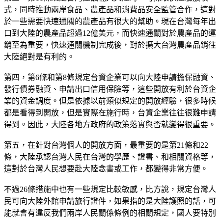
式，同時推動兩岸食品、農產品和消費品安全監管合作，這對
於一些需要快速通關的農產品有很大的幫助。現在台灣每年出
口到大陸的農產品超過12億美元，而快速通關對於農產品的運
銷至為重要，快速通關機制完成後，對於擴大台灣農產品銷往
大陸絕對是有利的。
第四，第6條和第8條規定台資企業可以向大陸申請擔保融資、
發行債券融資、申請出口信用保險等，這些開放有利於台資企
業的資金調度。但是依據以前類似規定的開放經驗，很多時候
都是看得到開放，但是實際在施行時，台資企業往往很難申請
得到。因此，大陸各地方政府的政策落實與否就變得很重要。
第五，在針對台灣個人的開放方面，最重要的是第21條和22
條，大陸承認台灣人民在台灣的學歷、證書、和相關資格等，
這對於台灣人民想要赴大陸念書或工作，都變得非常方便。
不過26條措施中也有一些規定比較敏感，比方說，規定台灣人
民可向大陸外館申請旅行證件，如果指的是大陸護照的話，可
能就會有違反我們兩岸人民關係條例的相關規定，國人要特別