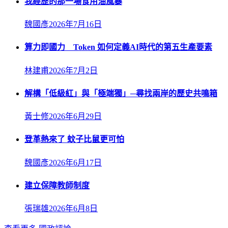
我經歷的那一場食用油風暴
魏國彥
2026年7月16日
算力即國力 Token 如何定義AI時代的第五生產要素
林建甫
2026年7月2日
解構「低級紅」與「極端獨」─尋找兩岸的歷史共鳴箱
黃士修
2026年6月29日
登革熱來了 蚊子比鼠更可怕
魏國彥
2026年6月17日
建立保障教師制度
張瑞雄
2026年6月8日