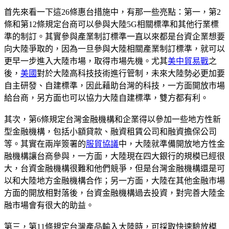
首先來看一下這26條惠台措施中，有那一些亮點：第一，第2
條和第12條規定台商可以參與大陸5G相關標準和其他行業標
準的制訂。其實參與產業制訂標準一直以來都是台資企業想要
向大陸爭取的，因為一旦參與大陸相關產業制訂標準，就可以
更早一步進入大陸市場，取得市場先機。尤其
美中貿易戰
之
後，
美國
對於大陸高科技技術進行管制，未來大陸勢必更加要
自主研發、自建標準，因此藉助台灣的科技，一方面開放市場
給台商，另方面也可以協力大陸自建標準，雙方都有利。
其次，第6條規定台灣金融機構和企業得以參加一些地方性新
型金融機構，包括小額貸款、融資租賃公司和融資擔保公司
等。其實在兩岸簽署的
服貿協議
中，大陸就準備開放地方性金
融機構讓台商參與，一方面，大陸現在四大銀行的規模已經很
大，台資金融機構很難和他們競爭，但是台灣金融機構還是可
以和大陸地方金融機構合作；另一方面，大陸在其他金融市場
方面的開放相對落後，台資金融機構過去投資，對完善大陸金
融市場會有很大的助益。
第三，第11條規定台灣產品輸入大陸時，可採取快速驗放模