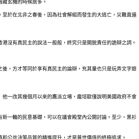
暗藏玄機的時候居多。
。至於在北非之春後，因為社會解組而發生的大逃亡，災難直逼
香港沒有真民主的說法ㄧ般般，終究只是開脱責任的詭辯之詞。
之後，方才等同於享有真民主的論辯，充其量也只是玩弄文字遊
」他一改其幾個月以來的鷹派立場，龐培歐僅說明美國政府不會
有新一輪的民意基礎，可以在議會殿堂內公開討論。至少，黑衫
值和公共決策品質的精進提升，才是普世價值的終極追求。