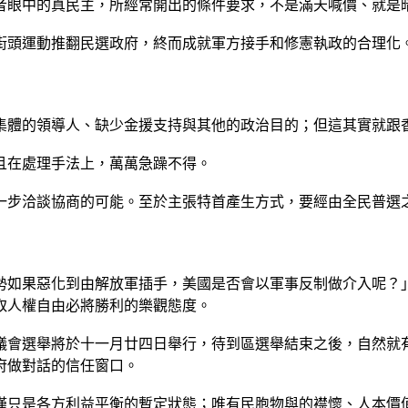
者眼中的真民主，所經常開出的條件要求，不是滿天喊價、就是
街頭運動推翻民選政府，終而成就軍方接手和修憲執政的合理化
集體的領導人、缺少金援支持與其他的政治目的；但這其實就跟
且在處理手法上，萬萬急躁不得。
一步洽談協商的可能。至於主張特首產生方式，要經由全民普選
勢如果惡化到由解放軍插手，美國是否會以軍事反制做介入呢？
取人權自由必將勝利的樂觀態度。
議會選舉將於十一月廿四日舉行，待到區選舉結束之後，自然就
府做對話的信任窗口。
僅只是各方利益平衡的暫定狀態；唯有民胞物與的襟懷、人本價