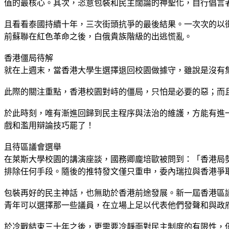
值的最核心。其次，恣意包裝和民主闊論的神聖化，自行倡言
且看看泰國持續十年，三次街頭抗爭的最後結果。一次次的以
前蘇聯在紅色革命之後，白俄貴族階級的出逃慌亂。
香港僵局待解
就在上週末，當香港大學生選擇退回校園做據守，雖說是沒有
此際的關注重點，香港校園對峙的僵局，只怕是必要的惡；而
於此時刻，唯有漸進回歸到民主程序與法治的維護，方能有進
戲和濫用辯論技巧罷了！
且待區議會選舉
在萊斯大學校園的講演座談，國務卿龐培歐被問到：「香港局
排除任何手段。隨後的推特發文僅只重申，委內瑞拉與香港爭
包裝再好的民主神話，也無助於香港前途發展。新一屆香港區
青年可以選擇那一些議員，在立場上足以代表他們發聲和與政
於冷戰結束三十年之後，更需要冷靜面對民主制度的有限性，