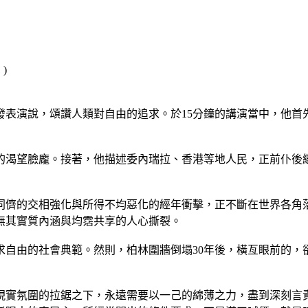
發表演說，頌讚人類對自由的追求。於15分鐘的講演當中，他首
的渴望臉龐。接著，他描述委內瑞拉、香港等地人民，正前仆後
同儕的交相強化與所得不均惡化的經年衝擊，正不斷在世界各角
無其實質內涵與均霑共享的人心撕裂。
求自由的社會典範。然則，柏林圍牆倒塌30年後，橫亙眼前的，
現實氛圍的拉鋸之下，永遠需要以一己的綿薄之力，盡到深刻言