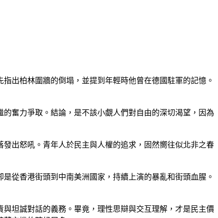
先指出柏林圍牆的倒塌，並提到年輕時他曾在德國駐軍的記憶。
繼的奮力爭取。結論，是不該小覷人們對自由的深切渴望，因為
落發出怒吼。青年人於民主與人權的追求，固然嚮往似北非之春
卻是從香港街頭到中南美洲國家，持續上演的暴亂和街頭血腥。
責與坦誠對話的義務。畢竟，理性思辯與交互理解，才是民主價