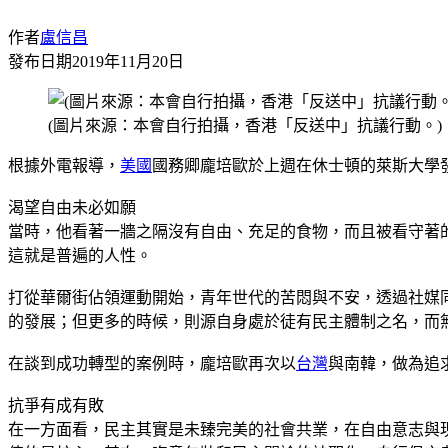
作者
盧信昌
發布日期
2019年11月20日
(圖片來源：本會自行拍攝，香港「反送中」抗議行動。)
根據外電報導，
美國
國務卿龐培歐於上週在休士頓的萊斯大學
渴望自由未必如願
當時，他看著一牆之隔沒有自由、充足的食物，而且被看守著
這就是普遍的人性。
打從華爾街佔領運動開始，青年世代的苦悶與不安，透過社媒
的發展；但更多的時候，則源自身處於徒有民主體制之名，而
在談到成功轉型的案例時，龐培歐再次以
台灣
與南韓，做為追
抗爭有成有敗
在一方面看，民主其實是未臻完美的社會共業，在自由意志與