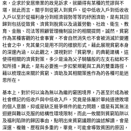
來，企求於安居樂業的政見訴求，就顯得有某種的荒謬與不
堪，就此而言，關乎到從窮人到貧戶、從中低收入戶到低收收
入戶以至於從福利身分到經濟弱勢等等的紓困濟助，是有其回
歸到包括從致貧、濟貧到脫貧以及涵蓋勞動、社政、衛生、教
育、金融、司法等照顧管理機制設計的相關提問，誠然，貧窮
作為某種客觀的社會事實，不會自然消失也不會被消滅於變遷
社會之中，充其量只是用不同的樣貌形式，藉此展現貧窮本身
的深邃內涵，以此觀之，漠視對於『貧窮學』的典範建構，這
使得相關的濟貧對策，多少是淪為父子騎驢般的左支右絀和不
知所措。冀此，是有必要進一步扣緊規範與工具的雙重路徑，
藉以梳理出來關於貧窮、濟助及其相關策進作為的各種可能迷
思所在。
基本上，對於何以淪為無以為繼的窘困境界，乃甚至於成為被
社會標記的低收戶與中低收入戶，究竟是係屬於單純道德敗壞
的個人意願，抑或是缺乏競爭條件的能力問題，還是有其無法
迴避與難以克服的結構性環境限制，而此一攸關到貧窮陷阱以
及福利陷阱的歸因事由，點明出來貧窮議題的論述解讀，會是
深邃、複雜、歷程與多重的，畢竟，可能會導致貧困的原因，