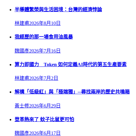
半導體繁榮與生活困境：台灣的經濟悖論
林建甫
2026年8月10日
我經歷的那一場食用油風暴
魏國彥
2026年7月16日
算力即國力 Token 如何定義AI時代的第五生產要素
林建甫
2026年7月2日
解構「低級紅」與「極端獨」─尋找兩岸的歷史共鳴箱
黃士修
2026年6月29日
登革熱來了 蚊子比鼠更可怕
魏國彥
2026年6月17日