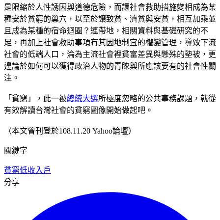
是限縮於人性誘因與道德危險，而讓社會救助措施變相成為某
種安於貧窮的巢穴，以至於讓致貧、濟貧與安貧，相互加乘並
且成為某種的宿命迴圈？連帶地，相關資料與基礎研究的不
足，再加上社會救助事項有其因地制宜的權變管理，導致下流
社會的低端人口，淪為主流社會裡貧富差異與懸殊的墊被，更
遑論於如何可以獲得政治人物的青睞與所應該要有的社會性關
注。
「貧窮」，此一被
總統大選
所極度忽略的公共事務課題，就從
有效解讀台灣社會的貧窮圖像開始做起吧。
（本文曾刊登於108.11.20 Yahoo論壇）
關鍵字
貧窮
低收入戶
分享