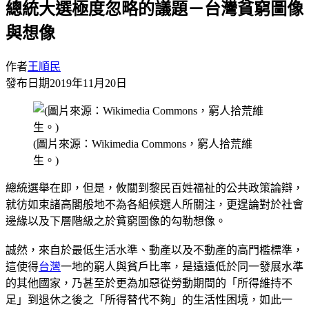
總統大選極度忽略的議題－台灣貧窮圖像
與想像
作者
王順民
發布日期
2019年11月20日
(圖片來源：Wikimedia Commons，窮人拾荒維
生。)
總統選舉在即，但是，攸關到黎民百姓福祉的公共政策論辯，
就彷如束諸高閣般地不為各組候選人所關注，更遑論對於社會
邊緣以及下層階級之於貧窮圖像的勾勒想像。
誠然，來自於最低生活水準、動產以及不動產的高門檻標準，
這使得
台灣
一地的窮人與貧戶比率，是遠遠低於同一發展水準
的其他國家，乃甚至於更為加惡從勞動期間的「所得維持不
足」到退休之後之「所得替代不夠」的生活性困境，如此一