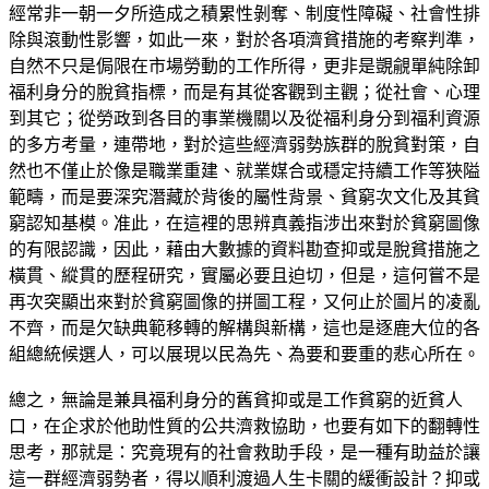
經常非一朝一夕所造成之積累性剝奪、制度性障礙、社會性排
除與滾動性影響，如此一來，對於各項濟貧措施的考察判準，
自然不只是侷限在市場勞動的工作所得，更非是覬覦單純除卸
福利身分的脫貧指標，而是有其從客觀到主觀；從社會、心理
到其它；從勞政到各目的事業機關以及從福利身分到福利資源
的多方考量，連帶地，對於這些經濟弱勢族群的脫貧對策，自
然也不僅止於像是職業重建、就業媒合或穩定持續工作等狹隘
範疇，而是要深究潛藏於背後的屬性背景、貧窮次文化及其貧
窮認知基模。准此，在這裡的思辨真義指涉出來對於貧窮圖像
的有限認識，因此，藉由大數據的資料勘查抑或是脫貧措施之
橫貫、縱貫的歷程研究，實屬必要且迫切，但是，這何嘗不是
再次突顯出來對於貧窮圖像的拼圖工程，又何止於圖片的凌亂
不齊，而是欠缺典範移轉的解構與新構，這也是逐鹿大位的各
組總統候選人，可以展現以民為先、為要和要重的悲心所在。
總之，無論是兼具福利身分的舊貧抑或是工作貧窮的近貧人
口，在企求於他助性質的公共濟救協助，也要有如下的翻轉性
思考，那就是：究竟現有的社會救助手段，是一種有助益於讓
這一群經濟弱勢者，得以順利渡過人生卡關的緩衝設計？抑或