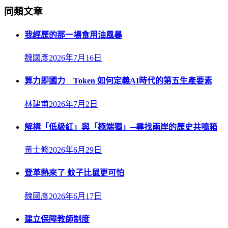
同類文章
我經歷的那一場食用油風暴
魏國彥
2026年7月16日
算力即國力 Token 如何定義AI時代的第五生產要素
林建甫
2026年7月2日
解構「低級紅」與「極端獨」─尋找兩岸的歷史共鳴箱
黃士修
2026年6月29日
登革熱來了 蚊子比鼠更可怕
魏國彥
2026年6月17日
建立保障教師制度