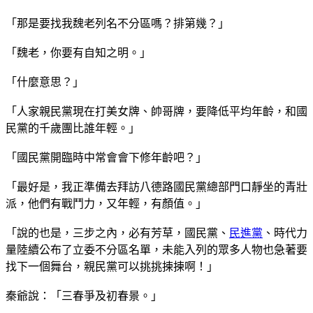
「那是要找我魏老列名不分區嗎？排第幾？」
「魏老，你要有自知之明。」
「什麼意思？」
「人家親民黨現在打美女牌、帥哥牌，要降低平均年齡，和國
民黨的千歲團比誰年輕。」
「國民黨開臨時中常會會下修年齡吧？」
「最好是，我正準備去拜訪八德路國民黨總部門口靜坐的青壯
派，他們有戰鬥力，又年輕，有顏值。」
「說的也是，三步之內，必有芳草，國民黨、
民進黨
、時代力
量陸續公布了立委不分區名單，未能入列的眾多人物也急著要
找下一個舞台，親民黨可以挑挑揀揀啊！」
秦爺說：「三春爭及初春景。」