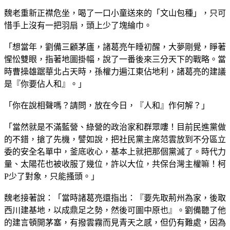
魏老重新正襟危坐，喝了一口小童送來的「文山包種」，只可
惜手上沒有一把羽扇，頭上少了塊綸巾。
「想當年，劉備三顧茅廬，諸葛亮午睡初醒，大夢剛覺，睜著
惺忪雙眼，指著地圖掛幅，說了一番後來三分天下的戰略。當
時曹操雄踞華北占天時，孫權力遍江東佔地利，諸葛亮的建議
是『你要佔人和』。」
「你在說相聲嗎？請問，放在今日，『人和』作何解？」
「當然就是不滿藍營、綠營的政治家和群眾嘍！目前民進黨做
的不錯，搶了先機，譬如說，把社民黨主席范雲放到不分區立
委的安全名單中，釜底收心，基本上就把那個黨滅了。時代力
量、太陽花也被收服了幾位，許以大位，共保台灣主權嘛！柯
P少了對象，只能搔頭。」
魏老接著說：「當時諸葛亮還指出：『要先取荊州為家，後取
西川建基地，以成鼎足之勢，然後可圖中原也』。劉備聽了他
的建言頓開茅塞，有撥雲霧而見青天之感，但仍有難處，因為