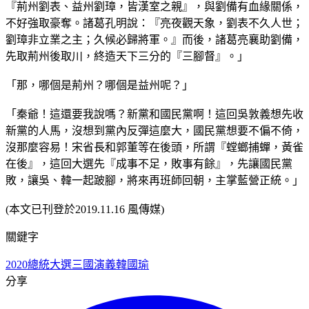
『荊州劉表、益州劉璋，皆漢室之親』，與劉備有血緣關係，
不好強取豪奪。諸葛孔明說：『亮夜觀天象，劉表不久人世；
劉璋非立業之主；久候必歸將軍。』而後，諸葛亮襄助劉備，
先取荊州後取川，終造天下三分的『三腳督』。」
「那，哪個是荊州？哪個是益州呢？」
「秦爺！這還要我說嗎？新黨和國民黨啊！這回吳敦義想先收
新黨的人馬，沒想到黨內反彈這麼大，國民黨想要不偏不倚，
沒那麼容易！宋省長和郭董等在後頭，所謂『螳螂捕蟬，黃雀
在後』，這回大選先『成事不足，敗事有餘』，先讓國民黨
敗，讓吳、韓一起跛腳，將來再班師回朝，主掌藍營正統。」
(本文已刊登於2019.11.16 風傳媒)
關鍵字
2020總統大選
三國演義
韓國瑜
分享