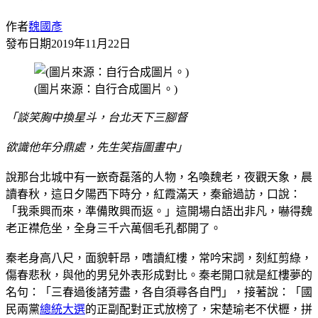
作者
魏國彥
發布日期
2019年11月22日
(圖片來源：自行合成圖片。)
「談笑胸中換星斗，台北天下三腳督
欲識他年分鼎處，先生笑指圖畫中」
說那台北城中有一嶔奇磊落的人物，名喚魏老，夜觀天象，晨
讀春秋，這日夕陽西下時分，紅霞滿天，秦爺過訪，口說：
「我乘興而來，準備敗興而返。」這開場白語出非凡，嚇得魏
老正襟危坐，全身三千六萬個毛孔都開了。
秦老身高八尺，面貌軒昂，嗜讀紅樓，常吟宋詞，刻紅剪綠，
傷春悲秋，與他的男兒外表形成對比。秦老開口就是紅樓夢的
名句：「三春過後諸芳盡，各自須尋各自門」，接著說：「國
民兩黨
總統大選
的正副配對正式放榜了，宋楚瑜老不伏櫪，拼