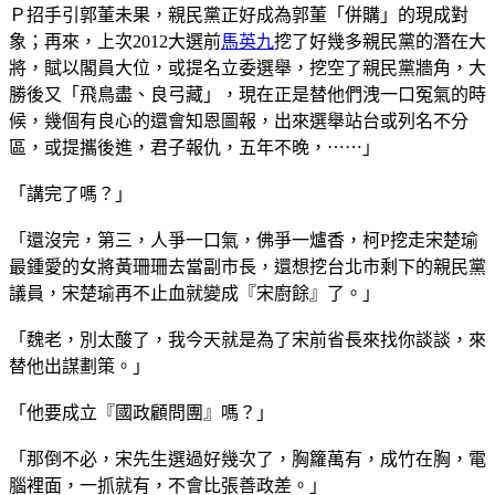
Ｐ招手引郭董未果，親民黨正好成為郭董「併購」的現成對
象；再來，上次2012大選前
馬英九
挖了好幾多親民黨的潛在大
將，賦以閣員大位，或提名立委選舉，挖空了親民黨牆角，大
勝後又「飛鳥盡、良弓藏」，現在正是替他們洩一口冤氣的時
候，幾個有良心的還會知恩圖報，出來選舉站台或列名不分
區，或提攜後進，君子報仇，五年不晚，⋯⋯」
「講完了嗎？」
「還沒完，第三，人爭一口氣，佛爭一爐香，柯P挖走宋楚瑜
最鍾愛的女將黃珊珊去當副市長，還想挖台北市剩下的親民黨
議員，宋楚瑜再不止血就變成『宋廚餘』了。」
「魏老，別太酸了，我今天就是為了宋前省長來找你談談，來
替他出謀劃策。」
「他要成立『國政顧問團』嗎？」
「那倒不必，宋先生選過好幾次了，胸籮萬有，成竹在胸，電
腦裡面，一抓就有，不會比張善政差。」