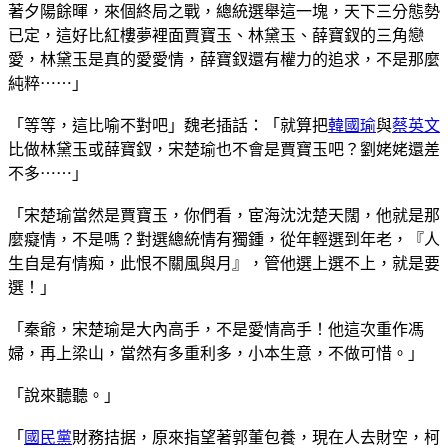
著夕陽餘暉，來個終局之戰，總統選舉這一塊，天下三分態勢
已定，這好比紅樓夢裡面賈寶玉、林黛玉、薛寶釵的三角戀
愛，林黛玉是真的愛愛情，薛寶釵還有權力的追求，不是那麼
純粹⋯⋯」
「等等，這比喻不對吧」魏老插話：「就算把
韓國瑜
與
蔡英文
比做林黛玉或薛寶釵，宋楚瑜也不會是賈寶玉吧？劉姥姥還差
不多⋯⋯」
「宋楚瑜當然是賈寶玉，你們看，宦海沈沈楚天闊，他就是那
麼癡情，不是嗎？對選總統情有獨鍾，從年輕選到年老，『人
生自是有情痴，此恨不關風與月』，管他選上選不上，就是要
選！」
「秦爺，宋楚瑜是大內高手，不是愛情高手！他這次重作馮
婦，再上梁山，當然有多重利多，小本生意，不做可惜。」
「說來聽聽。」
「
國民黨
財務拮据，原來指望著郭董包養，現在人去財空，柯