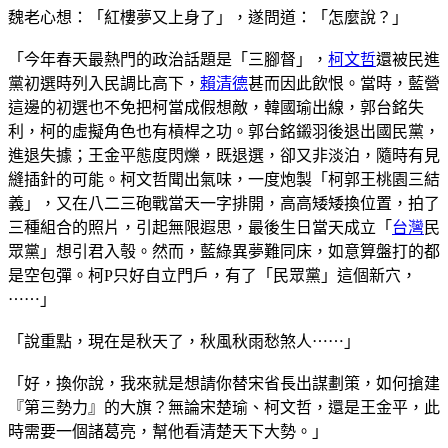
魏老心想：「紅樓夢又上身了」，遂問道：「怎麼說？」
「今年春天最熱門的政治話題是「三腳督」，
柯文哲
還被民進
黨初選時列入民調比高下，
賴清德
甚而因此飲恨。當時，藍營
這邊的初選也不免把柯當成假想敵，韓國瑜出線，郭台銘失
利，柯的虛擬角色也有槓桿之功。郭台銘鎩羽後退出國民黨，
進退失據；王金平態度閃爍，既退選，卻又非淡泊，隨時有見
縫插針的可能。柯文哲聞出氣味，一度炮製「柯郭王桃園三結
義」，又在八二三砲戰當天一字排開，高高矮矮換位置，拍了
三種組合的照片，引起無限遐思，最後生日當天成立「
台灣
民
眾黨」想引君入彀。然而，藍綠異夢難同床，如意算盤打的都
是空包彈。柯P只好自立門戶，有了「民眾黨」這個新穴，
⋯⋯」
「說重點，現在是秋天了，秋風秋雨愁煞人⋯⋯」
「好，換你說，我來就是想請你替宋省長出謀劃策，如何搶建
『第三勢力』的大旗？無論宋楚瑜、柯文哲，還是王金平，此
時需要一個諸葛亮，幫他看清楚天下大勢。」