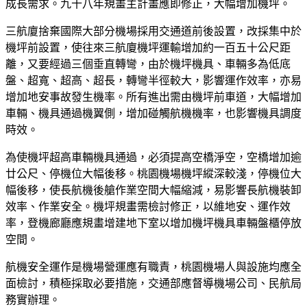
成長需求。九十八年規畫主計畫應即修正，大幅增加機坪。
三航廈捨棄國際大部分機場採用交通道前後設置，改採集中於
機坪前設置，使往來三航廈機坪運輸增加約一百五十公尺距
離，又要經過三個垂直轉彎，由於機坪機具、車輛多為低底
盤、超寬、超高、超長，轉彎半徑較大，影響運作效率，亦易
增加地安事故發生機率。所有進出需由機坪前車道，大幅增加
車輛、機具通過機翼側，增加碰觸航機機率，也影響機具調度
時效。
為使機坪超高車輛機具通過，必須提高空橋淨空，空橋增加逾
廿公尺、停機位大幅後移。桃園機場機坪縱深較淺，停機位大
幅後移，使長航機後艙作業空間大幅縮減，易影響長航機裝卸
效率、作業安全。機坪規畫需檢討修正，以維地安、運作效
率，登機廊廳應規畫增建地下室以增加機坪機具車輛盤櫃停放
空間。
航機安全運作是機場營運應有職責，桃園機場人與設施均應全
面檢討，積極採取必要措施，交通部應督導機場公司、民航局
務實辦理。