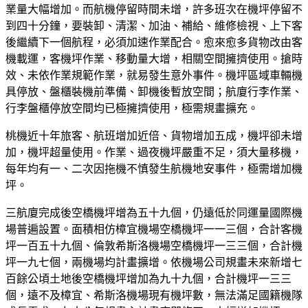
業量大幅增加。而航機停留時間未增，許多班次在機坪停留不
到四十分鐘，要裝卸、清潔、加油、補給、維修檢視、上下客
後繼續下一個航程，必須加速作業配合。愈來愈多貨物改由客
機載運，客機坪作業、移動量大增，相關空間擁擠使用。搶時
效、未依作業規範作業，就易發生意外事件。機坪區域車輛機
具停放、盤櫃裝機前準備、卸機後暫放空間；航廈行李作業、
行李盤櫃停放空間均已極擁擠使用，極需規畫擴充。
桃機近十年旅客、航班增加近倍、貨物增加五成，機坪卻未增
加，機坪超量使用。作業、過夜機坪嚴重不足，須大量移機，
每年均有一、二次因拖機不慎發生航機地安事件，極需增加機
坪。
三航廈完成後空橋機坪增為五十九個，仍遠低於同運量國際機
場普遍設置。面積相仿樟宜機場空橋機坪一一三個，合計客機
坪一百五十九個、倫敦希斯洛機場空橋機坪一三三個，合計機
坪一九七個，兩機場均計畫擴增。依機場公司規畫未來新增七
百餘公頃土地後空橋機坪增加為九十九個，合計機坪一三三
個，遠不及樟宜、希斯洛機場現有機坪數，無法滿足國籍機隊