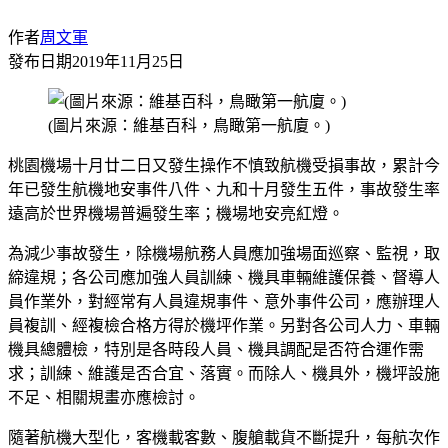
作者
周文軍
發布日期
2019年11月25日
(圖片來源：維基百科，鳥瞰第一航廈。)
桃園機場十月廿二日又發生操作不慎致航機受損事故，累計今
年已發生航機地安事件八件、九和十月發生五件，事故發生率
遠高於世界機場普遍發生率；機場地安亮紅燈。
為減少事故發生，除機場航務人員應加強場面巡察、監視，取
締違規；各公司應加強人員訓練、機具車輛維護保養、督導人
員作業外，對經常有人員違規事件、意外事件公司，應辦理人
員複訓、經複檢合格方得於機坪作業。另對各公司人力、車輛
機具總體檢，特別是各時段人員、機具調配是否符合運作需
求；訓練、維護是否合宜、落實。而除人、機具外，機坪設施
不足、相關規畫亦應檢討。
隨著航機大型化，客機載客數、腹艙載貨不斷提升，每航次作