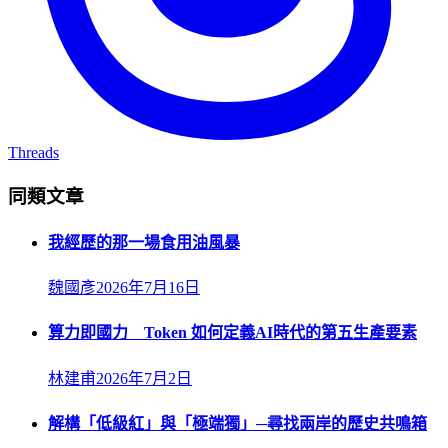
Threads
同類文章
我經歷的那一場食用油風暴
魏國彥
2026年7月16日
算力即國力 Token 如何定義AI時代的第五生產要素
林建甫
2026年7月2日
解構「低級紅」與「極端獨」─尋找兩岸的歷史共鳴箱