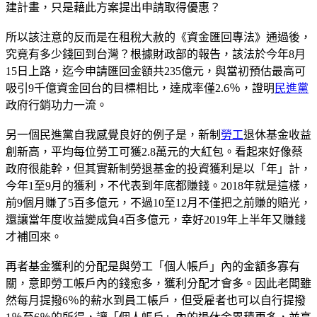
建計畫，只是藉此方案提出申請取得優惠？
所以該注意的反而是在租稅大赦的《資金匯回專法》通過後，
究竟有多少錢回到台灣？根據財政部的報告，該法於今年8月
15日上路，迄今申請匯回金額共235億元，與當初預估最高可
吸引9千億資金回台的目標相比，達成率僅2.6％，證明
民進黨
政府行銷功力一流。
另一個民進黨自我感覺良好的例子是，新制
勞工
退休基金收益
創新高，平均每位勞工可獲2.8萬元的大紅包。看起來好像蔡
政府很能幹，但其實新制勞退基金的投資獲利是以「年」計，
今年1至9月的獲利，不代表到年底都賺錢。2018年就是這樣，
前9個月賺了5百多億元，不過10至12月不僅把之前賺的賠光，
還讓當年度收益變成負4百多億元，幸好2019年上半年又賺錢
才補回來。
再者基金獲利的分配是與勞工「個人帳戶」內的金額多寡有
關，意即勞工帳戶內的錢愈多，獲利分配才會多。因此老闆雖
然每月提撥6％的薪水到員工帳戶，但受雇者也可以自行提撥