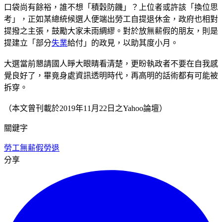
口袋尚有餘裕，誰不想「積穀防饑」？上位者或許該「換位思
考」，正如某總統候選人便端出勞工自提退休金，政府也相對
提撥之主張，鼓勵大家未雨綢繆。對於放無薪假的朋友，則是
提建立「部分
失業
給付」的政見，以助其度小月。
大選當前懇請國人睜大眼睛看清楚，更盼執政者不要在自我感
覺良好了，畢竟身處資訊透明時代，再高明的話術都有可能被
拆穿。
（本文曾刊載於2019年11月22日之Yahoo論壇）
關鍵字
勞工
無薪假
勞退
分享