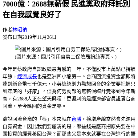
7000億：2688無薪假 民進黨政府拜託別
在自我感覺良好了
作者
林昭禎
發布日期
2019年11月26日
(圖片來源：圖片引用自勞工保險局粉絲專頁。)
今年是蔡政府自認政績最有感的一年，不僅股市上萬點已持續
年餘，
經濟成長
也是亞洲四小龍第一。台商回流投資金額即將
達到新台幣七千億元，小英總統則力勸想回台的企業要把握只
到年底的「好康」。但為何勞動部的無薪假統計竟來到今年新
高，有2688人正在望天興嘆！更諷刺的是經濟部官員證實台商
回流，至今匯回的資金是零。
雖說回流台商的「根」本來就在
台灣
，擴增產線當然會先運用
自有資金，因此我們要釐清的是，哪些錢是廠商把原先要在中
國投資的經費移回台灣？而那些又是本來就要在台灣進行的擴