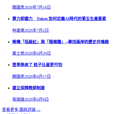
魏國彥
2026年7月16日
算力即國力 Token 如何定義AI時代的第五生產要素
林建甫
2026年7月2日
解構「低級紅」與「極端獨」─尋找兩岸的歷史共鳴箱
黃士修
2026年6月29日
登革熱來了 蚊子比鼠更可怕
魏國彥
2026年6月17日
建立保障教師制度
張瑞雄
2026年6月8日
查看更多
國政評論
→