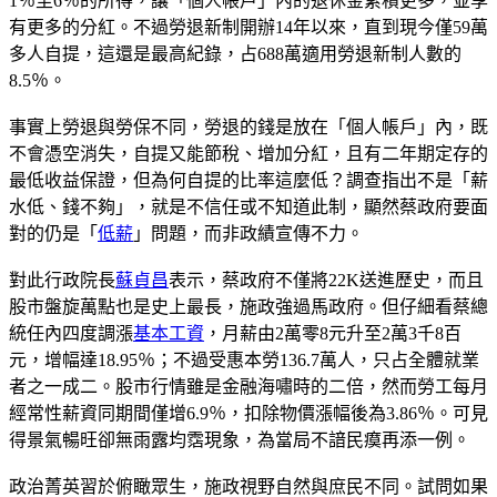
1％至6％的所得，讓「個人帳戶」內的退休金累積更多，並享
有更多的分紅。不過勞退新制開辦14年以來，直到現今僅59萬
多人自提，這還是最高紀錄，占688萬適用勞退新制人數的
8.5％。
事實上勞退與勞保不同，勞退的錢是放在「個人帳戶」內，既
不會憑空消失，自提又能節稅、增加分紅，且有二年期定存的
最低收益保證，但為何自提的比率這麼低？調查指出不是「薪
水低、錢不夠」，就是不信任或不知道此制，顯然蔡政府要面
對的仍是「
低薪
」問題，而非政績宣傳不力。
對此行政院長
蘇貞昌
表示，蔡政府不僅將22K送進歷史，而且
股市盤旋萬點也是史上最長，施政強過馬政府。但仔細看蔡總
統任內四度調漲
基本工資
，月薪由2萬零8元升至2萬3千8百
元，增幅達18.95％；不過受惠本勞136.7萬人，只占全體就業
者之一成二。股市行情雖是金融海嘯時的二倍，然而勞工每月
經常性薪資同期間僅增6.9％，扣除物價漲幅後為3.86％。可見
得景氣暢旺卻無雨露均霑現象，為當局不諳民瘼再添一例。
政治菁英習於俯瞰眾生，施政視野自然與庶民不同。試問如果