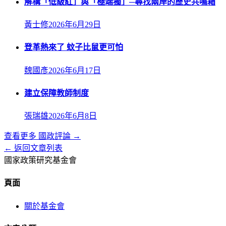
解構「低級紅」與「極端獨」─尋找兩岸的歷史共鳴箱
黃士修
2026年6月29日
登革熱來了 蚊子比鼠更可怕
魏國彥
2026年6月17日
建立保障教師制度
張瑞雄
2026年6月8日
查看更多
國政評論
→
← 返回文章列表
國家政策研究基金會
頁面
關於基金會