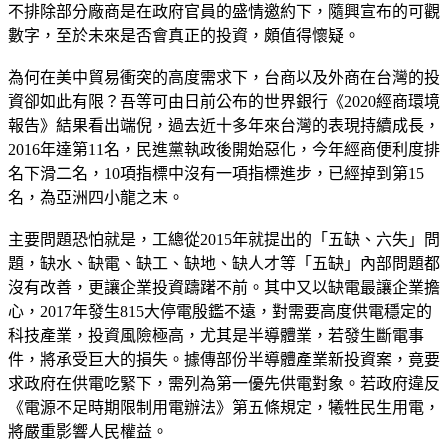
不排除部分廠商是在政府官員的盛情邀約下，隨興宣布的可觀
數字，至於未來是否會真正的投資，頗值得懷疑。
為何在美中貿易衝突的高度需求下，台商以及外商在台灣的投
資卻如此有限？吾等可由日前公布的世界銀行《2020經商環境
報告》結果看出端倪，過去近十多年來台灣的表現持續成長，
2016年達第11名，民進黨執政後開始惡化，今年經商便利度排
名下滑二名，10項指標中沒有一項指標進步，已經掉到第15
名，為亞洲四小龍之末。
主要問題恐怕就是，工總從2015年就提出的「五缺、六失」問
題，缺水、缺電、缺工、缺地、缺人才等「五缺」內部問題都
沒有改善，更讓企業投資躊躇不前。其中又以缺電最讓企業擔
心，2017年發生815大停電殷鑑不遠，對需要高度供電穩定的
科技產業，投資風險極高，尤其是半導體業，若發生斷電事
件，將承受巨大的損失。據傳部份半導體產業新投資案，竟要
求政府在供電吃緊下，需列為第一優先供電對象。若政府違反
《電源不足時期限制用電辦法》第五條規定，犧牲民生用電，
將嚴重影響人民權益。