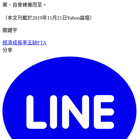
案，自會蜂擁而至。
（本文刊載於2019年11月21日Yahoo論壇）
關鍵字
經濟成長率
五缺
FTA
分享