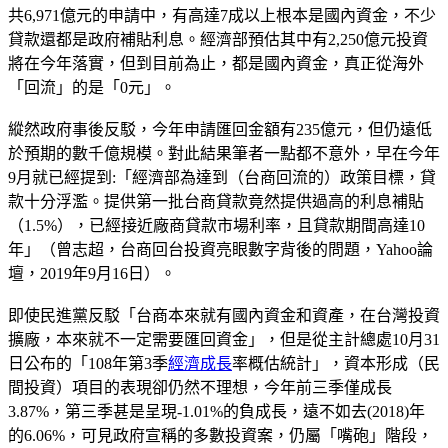
共6,971億元的申請中，有高達7成以上根本是國內資金，不少
貸款還都是政府補貼利息。經濟部預估其中有2,250億元投資
將在今年落實，但到目前為止，都是國內資金，真正從海外
「回流」的是「0元」。
縱然政府事後反駁，今年申請匯回金額有235億元，但仍遠低
於預期的數千億規模。對此結果筆者一點都不意外，早在今年
9月就已經提到:「經濟部為達到（台商回流的）政策目標，貸
款十分浮濫。提供第一批台商貸款竟然提供過高的利息補貼
（1.5%），已經接近廠商貸款市場利率，且貸款期間高達10
年」（曾志超，台商回台投資亮眼數字背後的問題，Yahoo論
壇，2019年9月16日）。
即使民進黨反駁「台商本來就有國內資金和資產，在台灣投資
擴廠，本來就不一定需要匯回資金」，但是從主計總處10月31
日公布的「108年第3季
經濟成長
率概估統計」，資本形成（民
間投資）項目的表現卻仍然不理想，今年前三季僅成長
3.87%，第三季甚是呈現-1.01%的負成長，遠不如去(2018)年
的6.06%，可見政府宣稱的多數投資案，仍屬「嘴砲」階段，