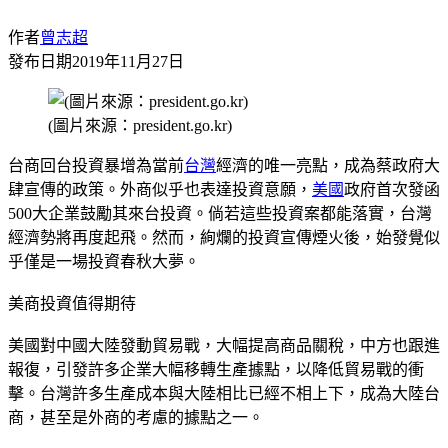
作者
曾志超
發布日期
2019年11月27日
(圖片來源：president.go.kr)
台商回台投資暴增為當前
台灣
經濟的唯一亮點，成為蔡政府大
肆宣傳的政策。外商似乎也表達投資意願，
美國
政府首次發函
500大企業鼓勵其來台投資。倘若這些投資案都能落實，台灣
經濟勢將再度起飛。然而，絢爛的投資宣傳煙火後，始發覺似
乎僅是一場投資春秋大夢。
美商投資值得期待
美國對中國大陸發動貿易戰，大幅提高商品關稅，中方也跟進
報復，引發許多企業大幅移轉生產據點，以降低貿易戰的衝
擊。台灣許多生產成本與大陸相比已經不相上下，成為大陸台
商，甚至是外商的考慮的據點之一。