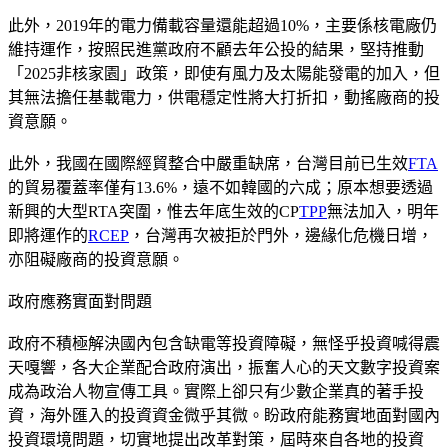
此外，2019年的電力備載容量還能超過10%，主要係核電廠仍
維持運作，按照民進黨政府不顧去年公投的結果，堅持推動
「2025非核家園」政策，即使有風力及太陽能發電的加入，但
其無法擔任基載電力，供電穩定性將大打折扣，動搖廠商的投
資意願。
此外，我國在國際經貿整合中嚴重缺席，台灣目前已生效
FTA
的貿易覆蓋率僅有13.6%，遠不如韓國的六成；原本想要透過
新興的大型RTA突圍，惟去年底生效的CP
TPP
無法加入，明年
即將運作的
RCEP
，台灣再次被拒於門外，邊緣化危機日增，
亦阻礙廠商的投資意願。
政府應務實面對問題
政府不積極解決國內包含缺電等投資障礙，無怪乎投資喊得震
天嘎響，各大企業配合政府演出，振奮人心的天文數字投資案
成為政治人物宣傳工具。實際上卻只有少數企業真的著手投
資，海外匯入的投資資金微乎其微。盼政府能務實地面對國內
投資環境問題，切實地提出改革對策，屆時來自各地的投資