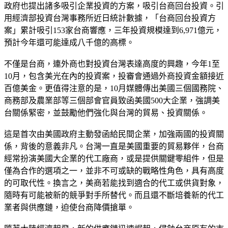
政府也提出諸多吸引企業投資的方案，吸引台商回台投資。引
用經濟部投資台灣事務所近日統計數據，「台商回台投資方
案」累計吸引153家台商響應，三年投資規模達到6,971億元，
預計今年還可能達成八千億的高標。
不僅是台商，連外商也對投資台灣表達高度的興趣，今年1至
10月，包含美光在內的投資案，投審會通過外商投資金額接近
百億美金。更值得注意的是，10月媒體傳出美國三個國務院、
商務部及農業部等三個部會官員致函美國500大企業，強調美
台關係緊密，並鼓勵他們強化與台灣的貿易、投資關係。
這是首次由美國政府主動發函給民間企業，加強兩國的投資關
係，背後的意義非凡。台灣一直是美國重要的貿易夥伴，台商
經常扮演美國大企業的代工廠商，或是提供關鍵零組件，但是
僅為合作的選項之一，並非不可或缺的戰略性角色，具有高度
的可取代性。換言之，美商若能找到適合的代工或供貨對象，
隨時有可能被新的競爭對手所替代。而且還不斷培養新的代工
業者與供應鏈，迫使台商降價搶單。