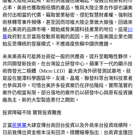
隨著大陸經濟起飛，新的供應鏈迅速崛起，侵蝕台商原有的市
占率，美商也獲取極低價的產品。惟與大陸企業合作卻也讓美
商付出相當的代價，竊取營業秘密、侵犯智慧財產權、強制技
術移轉等事件頻傳，甚至因而培植大陸企業做大做強，回過來
搶占美商的品牌市場，開始威脅美國科技產業的地位。這是
川
普
政府對北京當局發動貿易戰的起因，另一方面美國企業也開
始反思傳統的發展模式，不應過度依賴中國供應鏈。
未來美商有可能將台商從一般的供應商，提升至戰略性夥伴，
共同開發新技術，在台灣設立研發中心。蘋果下一代的顯示技
術微發光二極體（Micro LED）最大的海外研發測試基地，就
是設在龍潭科學園區中，友達、晶電、聯發科等台灣科技業者
也參與其中。可惜台美許多投資案仍在評估階段，實際落實的
案件仍相當有限。部分落地的案件仍以研發中心與原有投資擴
廠為主，新的大型製造業付之闕如。
投資障礙不除 實質投資難進
正當
民進黨
大肆宣傳台商回台投資以及外商來台投資政績時，
日前竟傳出資金根本沒有回流。媒體報導指出：台商資金匯回