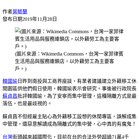
作者
葉毓蘭
發布日期
2019年11月28日
(圖片來源：Wikimedia Commons，台灣一家菲律賓
生活用品與服務連鎖店，以外籍勞工為主要客
戶。)
韓國瑜
日昨到南投與工商界座談，有業者建議建立外籍移工休
閒園區供他們假日使用，韓國瑜表示會研究。事後被行政院長
蘇貞昌
批評韓國瑜，為了安寧而集中管理，這種隔離方式是最
落伍，也是最歧視的。
蘇貞昌不但經雇主貼心為外籍移工設想的休閒專區，誤解成集
中管理，還惡意解讀成為隔離式的集中營，心中真的有魔鬼！
台灣
街頭越來越國際化，目前在台的合法外勞超過71萬4千