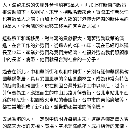
人，滯留未歸的失聯外勞也約有5萬人，再加上在新南向政策
推波助瀾下，以觀光、求學、探親名義來台，實際工作者恐怕
也有數萬人之譜；再加上全台入籍的非港澳大陸裔的新住民約
19萬人，全台灣的外籍移工移民約有百萬之眾。
這些移工和新移民，對台灣的貢獻很大，隨著勞動政策的演
進，在台工作的外勞們，從過去的3年、6年，現在已經可以延
長至12年，產業外勞們為我們拚經濟，社福外勞為我們照顧家
中的長者、病患，他們就是台灣社會的一分子。
過去在新北，中和華新街和永和中興街，分別有緬甸華僑與韓
國華僑聚居，具有異國風味的商店餐廳林立，成為非常有特色
的緬甸街和韓國街，現在則因台灣外籍移工中以印尼、越南、
菲律賓為主，應運而生的中山北路菲律賓街、台北車站北平西
路的印尼街、桃園後火車站的泰國街、台中市的東協廣場等，
都在當地造成了新特色，並帶動起當地的新商機。
去過香港的人，一定對中環附近每到周末，連結各幢高聳入雲
的摩天大樓的天橋、廣場、空地鋪滿紙箱、成群結伴的菲傭、