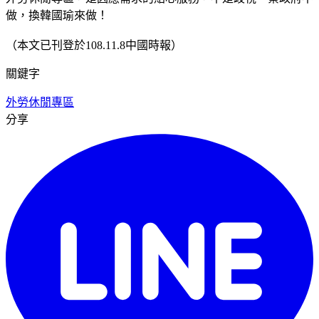
做，換韓國瑜來做！
（本文已刊登於108.11.8中國時報）
關鍵字
外勞
休閒專區
分享