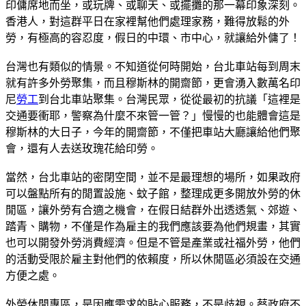
印傭席地而坐，或玩牌、或聊天、或擺攤的那一幕印象深刻。
香港人，對這群平日在家裡幫他們處理家務，難得放鬆的外
勞，有極高的容忍度，假日的中環、市中心，就讓給外傭了！
台灣也有類似的情景。不知道從何時開始，台北車站每到周末
就有許多外勞聚集，而且穆斯林的開齋節，更會湧入數萬名印
尼
勞工
到台北車站聚集。台灣民眾，從從最初的抗議「這裡是
交通要衝耶，警察為什麼不來管一管？」慢慢的也能體會這是
穆斯林的大日子，今年的開齋節，不僅把車站大廳讓給他們聚
會，還有人去送玫瑰花給印勞。
當然，台北車站的密閉空間，並不是最理想的場所，如果政府
可以盤點所有的閒置設施、蚊子館，整理成更多開放外勞的休
閒區，讓外勞有合適之機會，在假日結群外出透透氣、郊遊、
踏青、購物，不僅是作為雇主的我們應該要為他們規畫，其實
也可以開發外勞消費經濟。但是不管是產業或社福外勞，他們
的活動受限於雇主對他們的依賴度，所以休閒區必須設在交通
方便之處。
外勞休閒專區，是因應需求的貼心服務，不是歧視。蔡政府不