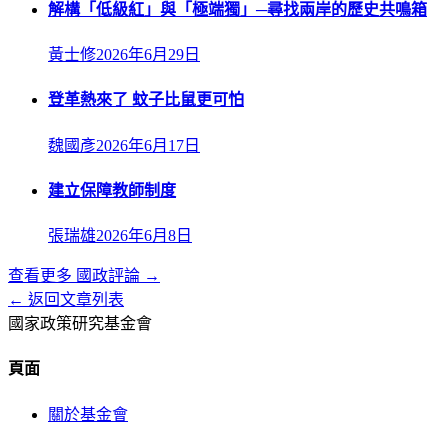
解構「低級紅」與「極端獨」─尋找兩岸的歷史共鳴箱
黃士修
2026年6月29日
登革熱來了 蚊子比鼠更可怕
魏國彥
2026年6月17日
建立保障教師制度
張瑞雄
2026年6月8日
查看更多
國政評論
→
← 返回文章列表
國家政策研究基金會
頁面
關於基金會