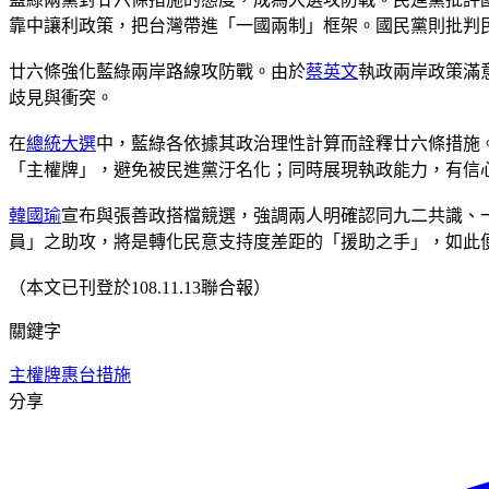
靠中讓利政策，把台灣帶進「一國兩制」框架。國民黨則批判
廿六條強化藍綠兩岸路線攻防戰。由於
蔡英文
執政兩岸政策滿
歧見與衝突。
在
總統大選
中，藍綠各依據其政治理性計算而詮釋廿六條措施
「主權牌」，避免被民進黨汙名化；同時展現執政能力，有信
韓國瑜
宣布與張善政搭檔競選，強調兩人明確認同九二共識、
員」之助攻，將是轉化民意支持度差距的「援助之手」，如此
（本文已刊登於108.11.13聯合報）
關鍵字
主權牌
惠台措施
分享