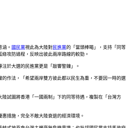
意涵。
國民黨
視此為大陸對
民進黨
的「當頭棒喝」，支持「同等
藍綠攻防過程，反映出彼此兩岸路線的較勁。
專注於大選的民進黨更是「敲響警鐘」。
權的作法，「希望兩岸雙方彼此都以民生為重，不要因一時的選
大陸試圖將香港「一國兩制」下的同等待遇，複製在「台灣方
優惠措施，完全不敵大陸衰退的經濟環境。
青蛙式地吞食台灣主權毫無危機意識；也批評國民黨支持馬政府