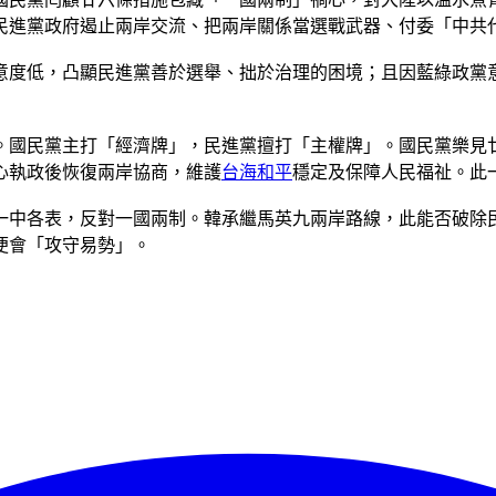
民進黨政府遏止兩岸交流、把兩岸關係當選戰武器、付委「中共
意度低，凸顯民進黨善於選舉、拙於治理的困境；且因藍綠政黨
。國民黨主打「經濟牌」，民進黨擅打「主權牌」。國民黨樂見
心執政後恢復兩岸協商，維護
台海和平
穩定及保障人民福祉。此
一中各表，反對一國兩制。韓承繼馬英九兩岸路線，此能否破除
便會「攻守易勢」。