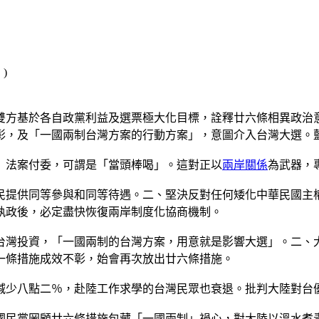
雙方基於各自政黨利益及選票極大化目標，詮釋廿六條相異政治
彰，及「一國兩制台灣方案的行動方案」，意圖介入台灣大選。
」法案付委，可謂是「當頭棒喝」。這對正以
兩岸關係
為武器，
民提供同等參與和同等待遇。二、堅決反對任何矮化中華民國主
執政後，必定盡快恢復兩岸制度化協商機制。
台灣投資，「一國兩制的台灣方案，用意就是影響大選」。二、
一條措施成效不彰，始會再次放出廿六條措施。
減少八點二％，赴陸工作求學的台灣民眾也衰退。批判大陸對台
國民黨罔顧廿六條措施包藏「一國兩制」禍心，對大陸以溫水煮