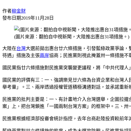
作者
柳金財
發布日期
2019年11月28日
(圖片來源：翻拍自中視新聞，大陸推出惠台31項措施。)
大陸在
台灣
大選前拋出惠台廿六條措施，引發藍綠政黨爭論，
待遇」措施及主張
兩岸
協商；民進黨則視此掩蓋卅一條措施不
國民黨指廿六條措施對民進黨突襲變更議程，將「中共代理人
國民黨的評價有三：一、強調樂見廿六條為台資企業和台灣人
舉考量」。三、兩岸透過授權管道積極溝通對話，並承諾重新
民進黨的批判主要是：一、有計畫地介入台灣選舉，企圖拉攏
案」上，把台灣鎖進「一國兩制台灣方案」的框架中。三、卅
民進黨根據經濟部投審會統計指控，去年台商赴陸投資較前年
藍綠兩黨對廿六條措施的態度，成為大選攻防戰。民進黨批評