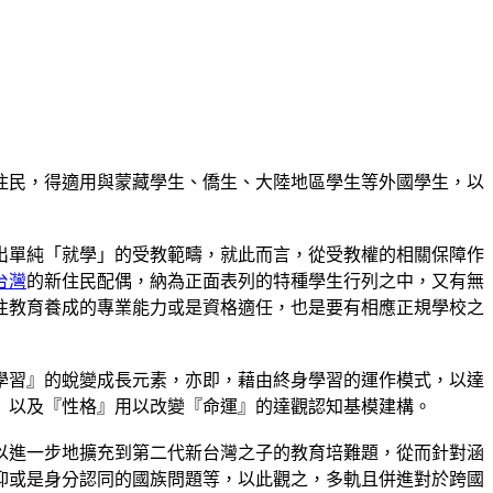
住民，得適用與蒙藏學生、僑生、大陸地區學生等外國學生，以
出單純「就學」的受教範疇，就此而言，從受教權的相關保障作
台灣
的新住民配偶，納為正面表列的特種學生行列之中，又有無
往教育養成的專業能力或是資格適任，也是要有相應正規學校之
學習』的蛻變成長元素，亦即，藉由終身學習的運作模式，以達
』以及『性格』用以改變『命運』的達觀認知基模建構。
以進一步地擴充到第二代新台灣之子的教育培難題，從而針對涵
抑或是身分認同的國族問題等，以此觀之，多軌且併進對於跨國