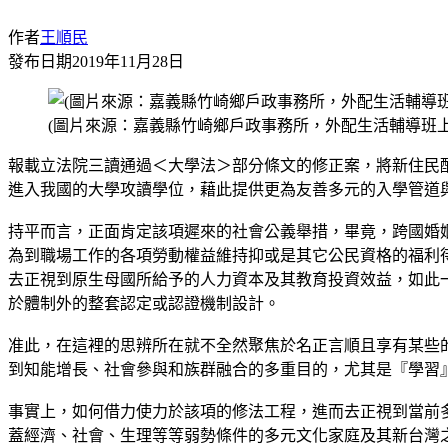
作者
王順民
發布日期
2019年11月28日
(圖片來源：嘉義縣竹崎鄉戶政事務所，外配生活輔導班上
報載立法院三讀通過＜大學法＞部分條文的修正案，將新住民
進入我國的大學攻讀學位，藉此提供更為友善多元的入學管道
持平而言，正面肯定該項遲來的社會公義舉措，畢竟，跨國婚
為到職場工作的各項勞動權益維持抑或是其它公民資格的福利
去正視到原生母國所給予的人力資本及其教育投資效益，如此
於體制外的整套認定或認證機制設計。
准此，在這裡的思辨所在就不全然聚焦於名正言順且享有某些
到知能增長、社會參與和族群融合的多重目的，尤其是『學習
事實上，如何借力使力於該項的修法工程，進而去正視到當前
蓋經濟、社會、生理等等弱勢條件的多元文化家庭及其新台灣