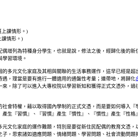
課情形。)
配偶增列為特種身分學生，也就是說，修法之後，經歸化後的新
與學習環境。
姻的多元文化家庭及其相與關聯的生活事務運作，這早已經是超
待遇，理當是要有進行一體適用的通盤性考量；連帶地，將歸化
一來，除了可以進入大專校院以學習新知和獲得正式文憑外，過
的社會特權，藉以取得國內學制的正式文憑，而是要如何導入『
』產生『習慣』、『習慣』產生『慣性』、『慣性』產生『性格
多元文化家庭的運作難題，特別是要從新住民配偶的教育文憑，
之子，思索諸如適應問題、情緒問題、學習問題、社會流動問題