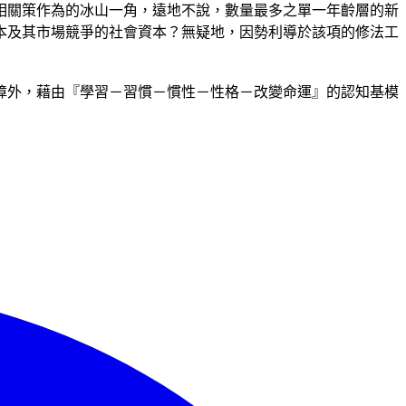
相關策作為的冰山一角，遠地不說，數量最多之單一年齡層的新
本及其市場競爭的社會資本？無疑地，因勢利導於該項的修法工
障外，藉由『學習－習慣－慣性－性格－改變命運』的認知基模