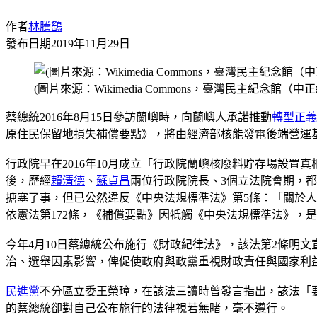
作者
林騰鷂
發布日期
2019年11月29日
(圖片來源：Wikimedia Commons，臺灣民主紀念館（中
蔡總統2016年8月15日參訪蘭嶼時，向蘭嶼人承諾推動
轉型正義
原住民保留地損失補償要點》，將由經濟部核能發電後端營運基金
行政院早在2016年10月成立「行政院蘭嶼核廢料貯存場設
後，歷經
賴清德
、
蘇貞昌
兩位行政院院長、3個立法院會期，
搪塞了事，但已公然違反《中央法規標準法》第5條：「關於
依憲法第172條，《補償要點》因牴觸《中央法規標準法》，
今年4月10日蔡總統公布施行《財政紀律法》，該法第2條明
治、選舉因素影響，俾促使政府與政黨重視財政責任與國家利
民進黨
不分區立委王榮璋，在該法三讀時曾發言指出，該法「
的蔡總統卻對自己公布施行的法律視若無睹，毫不遵行。