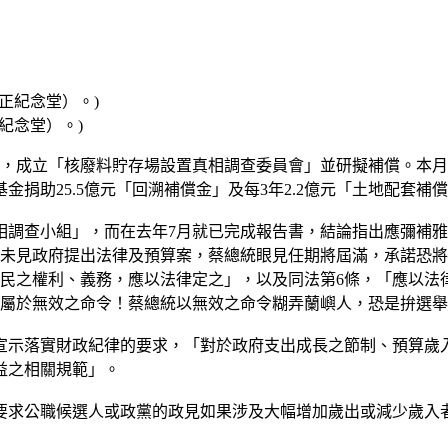
正紀念堂）。)
，成立「核廢料貯存場設置真相調查委員會」並研擬補償。本月
捐助25.5億元「回溯補償金」及每3年2.2億元「土地配套
置真相調查小組」，而在去年7月就已完成報告書，結論指出應彌補
都未見政府提出法律及預算案，蔡總統眼見任期將屆滿，承諾恐將
人民之權利、義務，應以法律定之」，以及同法第6條，「應以法
是屬於無效之命令！蔡總統以無效之命令糊弄蘭嶼人，恐是拚選
文宣示落實財政紀律的要求，「對於政府支出成長之節制、預算
益之相關規範」。
要求公職候選人或政黨的政見如果涉及大幅增加歲出或減少歲入