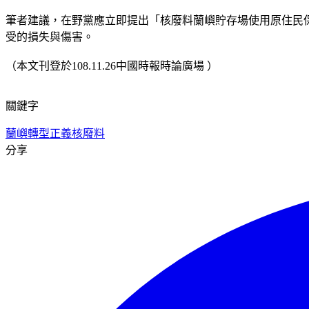
筆者建議，在野黨應立即提出「核廢料蘭嶼貯存場使用原住民
受的損失與傷害。
（本文刊登於108.11.26中國時報時論廣場 ）
關鍵字
蘭嶼
轉型正義
核廢料
分享