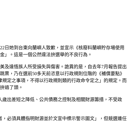
22日她到台東向蘭嶼人致歉，並宣示《核廢料蘭嶼貯存場使用
補償金」。這是一個公然違法拚選舉的不良行為。
雅美及達悟族人所受損失與傷害。詭異的是，自去年7月報告提出
跳票，乃在選前50多天前恣意以行政規則位階的《補償要點》
律規定之事項，不得以行政規則類的行政命令定之」的規定。而
舉拚過了頭。
歲入歲出差短之降低、公共債務之控制及相關財源籌措，不受政
者，必須具體指明財源並於文宣中標示警示圖文」，但競選連任