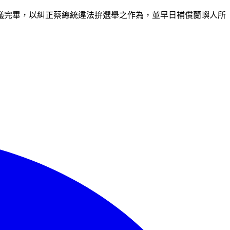
議完畢，以糾正蔡總統違法拚選舉之作為，並早日補償蘭嶼人所