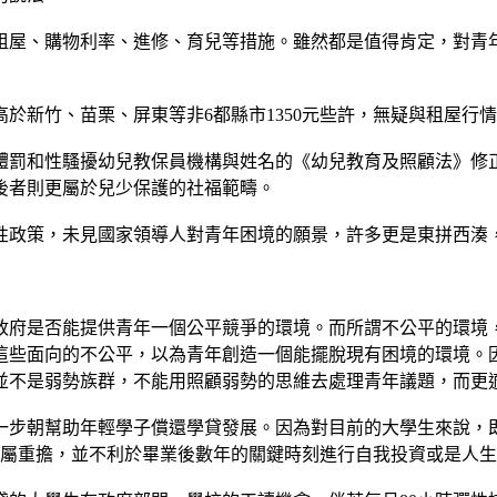
租屋、購物利率、進修、育兒等措施。雖然都是值得肯定，對青
，僅高於新竹、苗栗、屏東等非6都縣市1350元些許，無疑與租屋
體罰和性騷擾幼兒教保員機構與姓名的《幼兒教育及照顧法》修
；後者則更屬於兒少保護的社福範疇。
貼性政策，未見國家領導人對青年困境的願景，許多更是東拼西湊
政府是否能提供青年一個公平競爭的環境。而所謂不公平的環境
這些面向的不公平，以為青年創造一個能擺脫現有困境的環境。
並不是弱勢族群，不能用照顧弱勢的思維去處理青年議題，而更
一步朝幫助年輕學子償還學貸發展。因為對目前的大學生來說，
仍屬重擔，並不利於畢業後數年的關鍵時刻進行自我投資或是人