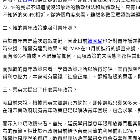
72.1%的民眾不知道或沒印象她的執政想法和具體政見，只有1
不知道的50.4%相近。從這個角度來看，雖然多數民眾認為
二、韓的青年政策能吸引青年嗎？
由於青年票是這次選戰關鍵，因此日前
韓國瑜
也針對青年議題
時來說，確實有達到效果。就TVBS在11月初進行的調查來說
而有49%不贊成。不過無論如何，兩項政策的未表態率都相當
而就韓的青年政策來看，學貸政策之所以獲得好評，其實就與
貸利息壓力，本身就有實踐「社會正義」、翻轉階級的意涵，
三、蔡英文提出了什麼青年政策？
就目前來說，根據蔡英文競選官方網站，即使選戰只剩50多天
在暗示蔡政府現有青年政策已足以解決青年困境，包含求學、
而深入12項政績來看。首先，延長學貸繳息年限和放寬門檻其
右的預算。相比於蔡政府目前給予台商回流的利息補貼1.5%，
確實也是應然的選項，教育部應該收回學貸免息會有套利問題