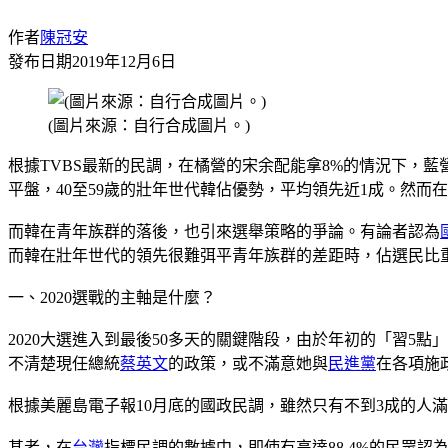
作者
陳冠安
發布日期
2019年12月6日
(圖片來源：自行合成圖片。)
根據TVBS最新的民調，在橘營的宋余配能拿8%的情況下，
平盤，40至59歲的壯年世代韓佔優勢，平均領先近1成。然而
而韓在青年族群的落後，也引來選舉策略的爭論。有論者認為
而韓在壯年世代的領先很難弭平青年族群的差距時，佔選民比重3
一、2020選戰的主軸是什麼？
2020大選進入到最後50多天的關鍵階段，由於年初的「習
不清楚現任總統
蔡英文
的政策，或不滿意她與
民進黨
在各項施
根據美麗島電子報10月底的國政民調，雖然只有不到3成的人
甚者，在
台灣
指標民調的數據中，即使有高達88.4%的民眾