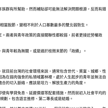
年族群有所幫助，然而補貼卻可能無法解決問題根源，反而有錯
行情相當脫節，變相不利於人口基數最多的雙北弱勢生。
正。兩者與青年政策的直接關聯性都較弱，前者更接近勞權政
，與青年較為無關，或是過於枝微末節的「政績」。
，就目前台灣的社會環境來說，通常包含世代、貧富、城鄉、性
因為在弱肉強食的私領域叢林裡，處於人生起步的青年並無法自
適合的切入脈絡，應該是培力、解放生產力的角度。
即使有學貸免息、延遲償還等配套措施，然而就初入社會平均的
生規劃，包含語言進修、第二專長或是結婚。