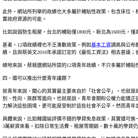
此外，網站所列舉的政績也大多屬於補貼性政策，包含床位、
置政府資源的可能。
比如說弱勢生租屋，台北的補貼僅1800元、新北為1600元
甚者，12項政績裡也不乏湊數政策，例如
基本工資
調高與公布
績，且與蔡英文2016年承諾訂定的《最低工資法》相去甚遠
總地來說，蔡競選網站所提的12項青年政績，不只多屬於補
四、還可以推出什麼青年議題？
就青年來說，關心的其實最主要來自於「社會公平」，也就是
別、性向、族群等面向。也就是說，青年會期盼公權力能矯正
力解決這些困境，更可能是受制於這些社會不公平。然而青年
具體來說，比如韓國瑜評價不錯的學貸免息政策，其實還可進
3萬薪資來看，扣除日常生活費、租屋等開銷，數十萬的學貸