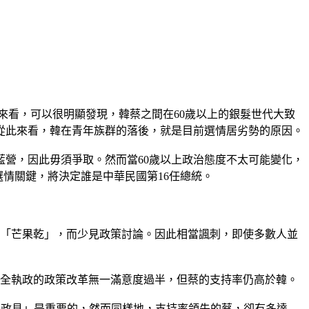
來看，可以很明顯發現，韓蔡之間在60歲以上的銀髮世代大致
韓。從此來看，韓在青年族群的落後，就是目前選情居劣勢的原因。
藍營，因此毋須爭取。然而當60歲以上政治態度不太可能變化，
選情關鍵，將決定誰是中華民國第16任總統。
仍在「芒果乾」，而少見政策討論。因此相當諷刺，即使多數人並
完全執政的政策改革無一滿意度過半，但蔡的支持率仍高於韓。
體政見」是重要的，然而同樣地，支持率領先的蔡，卻有多達