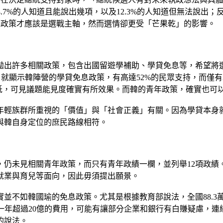
4.7%的人知道且能說出幾項，以及12.3%的人知道但無法說出；
議題政策才應該是選戰主軸，然而選情卻更受「芒果乾」的影響。
拋出許多相關政策，包含出國留遊學補助、學貸免息等，希望將
，就顯示韓陣營的學貸免息政策，有高達52%的民眾支持，而僅有
低，可見議題能見度確實有所效果。而韓的青年政策，確實也可
年輕族群所重視的「價值」與「社會正義」有關。因為學貸本身
與韓自身定位的庶民路線相符。
，仍未見相關青年政策，而只有青年政績一欄，並列舉12項政
就業與育兒等面向，因此毋須提出願景。
實並不如韓國瑜的免息政策。尤其是根據教育部說法，全國88.3
一年超過20億的費用，可能有讓部分企業和銀行有白賺疑慮，連經濟
的說法。