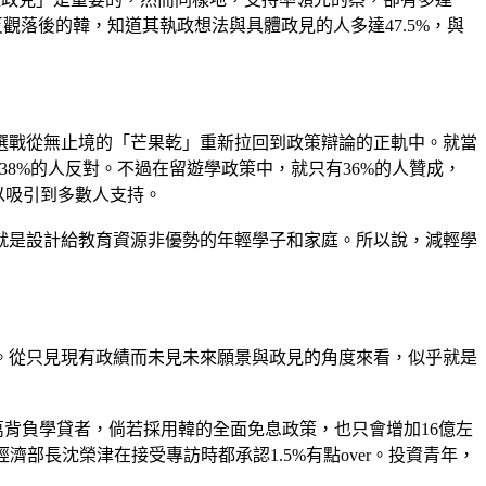
反觀落後的韓，知道其執政想法與具體政見的人多達47.5%，與
選戰從無止境的「芒果乾」重新拉回到政策辯論的正軌中。就當
38%的人反對。不過在留遊學政策中，就只有36%的人贊成，
以吸引到多數人支持。
就是設計給教育資源非優勢的年輕學子和家庭。所以說，減輕學
績。從只見現有政績而未見未來願景與政見的角度來看，似乎就是
萬背負學貸者，倘若採用韓的全面免息政策，也只會增加16億左
部長沈榮津在接受專訪時都承認1.5%有點over。投資青年，