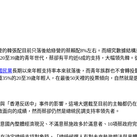
藍營的韓張配目前只落後給綠營的蔡賴配8%左右。而細究數據結構
在20至39歲的青年世代，蔡卻有平均近6成的支持，大幅領先
國民黨
長期以來年輕支持率本來就落後，而青年族群也不會轉投
5%的20至39歲年輕人，在最後50天裡的投票傾向，自然就是
5點」與「香港反送中」事件的影響，這場大選截至目前的主軸都
政面向的成績，然而蔡卻仍然是總統民調支持率領先者。
滿意國內整體經濟現況、不滿意蔡施政多於滿意者、10項蔡政府
認為在決定總統支持對象時，「總統候選人有對未來執政想法與具