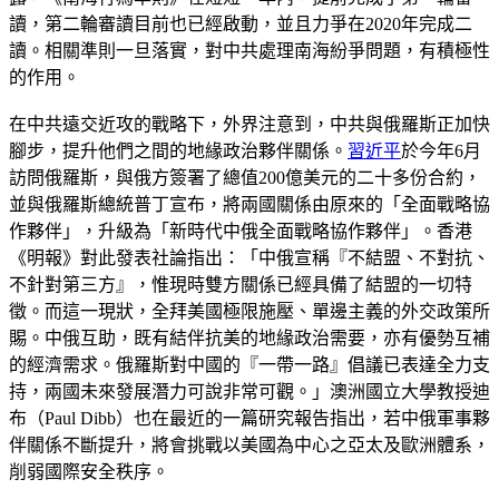
讀，第二輪審讀目前也已經啟動，並且力爭在2020年完成二
讀。相關準則一旦落實，對中共處理南海紛爭問題，有積極性
的作用。
在中共遠交近攻的戰略下，外界注意到，中共與俄羅斯正加快
腳步，提升他們之間的地緣政治夥伴關係。
習近平
於今年6月
訪問俄羅斯，與俄方簽署了總值200億美元的二十多份合約，
並與俄羅斯總統普丁宣布，將兩國關係由原來的「全面戰略協
作夥伴」，升級為「新時代中俄全面戰略協作夥伴」。香港
《明報》對此發表社論指出：「中俄宣稱『不結盟、不對抗、
不針對第三方』，惟現時雙方關係已經具備了結盟的一切特
徵。而這一現狀，全拜美國極限施壓、單邊主義的外交政策所
賜。中俄互助，既有結伴抗美的地緣政治需要，亦有優勢互補
的經濟需求。俄羅斯對中國的『一帶一路』倡議已表達全力支
持，兩國未來發展潛力可說非常可觀。」澳洲國立大學教授迪
布（Paul Dibb）也在最近的一篇研究報告指出，若中俄軍事夥
伴關係不斷提升，將會挑戰以美國為中心之亞太及歐洲體系，
削弱國際安全秩序。