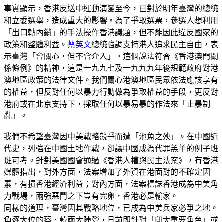
事實顯示，香港反送中運動演變至今，已對於明年臺灣的總統
和立委選舉，造成重大的影響。為了爭取選票，參選人想利用
「出口轉內銷」的手法操作香港議題，但不能因此違反國家的
政策和整體利益。
蔡英文
總統強調支持港人追求民主自由，表
示臺灣「會關心，但不會介入」。這個說法符合《香港澳門關
係條例》的精神，這是一九九七及一九九九年後規範政府對港
澳地區政策的法律文件。我們關心港澳地區民眾依法應該享有
的權益，但反對任何以暴力行動做為爭取權益的手段，更反對
港府或在北京支持下，採取任何以暴易暴的作法來「止暴制
亂」。
我們不希望臺灣因中美戰略競爭而遭「池魚之殃」。在中國近
代史，列強在中國土地作戰，卻讓中國成為代罪羔羊的例子班
班可考。針對美國國會通過《香港人權與民主法案》，有香港
媒體指出，對外方面，法案增加了外資在港面對的不確定因
素，有損香港經濟利益；對內方面，法案標誌香港成為中美角
力戰場，兩強惡鬥之下豈有完卵，香港必是輸家。
同樣的道理，臺灣因其戰略地位，已成為中美兵家必爭之地。
角逐大位的蔡、韓兩大陣營，日前即針對「印太重要角色」或