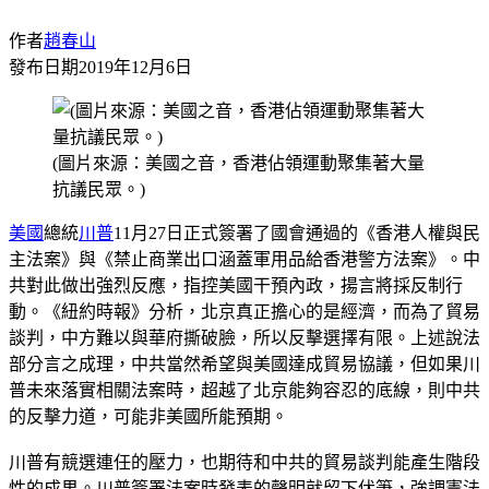
作者
趙春山
發布日期
2019年12月6日
(圖片來源：美國之音，香港佔領運動聚集著大量
抗議民眾。)
美國
總統
川普
11月27日正式簽署了國會通過的《香港人權與民
主法案》與《禁止商業出口涵蓋軍用品給香港警方法案》。中
共對此做出強烈反應，指控美國干預內政，揚言將採反制行
動。《紐約時報》分析，北京真正擔心的是經濟，而為了貿易
談判，中方難以與華府撕破臉，所以反擊選擇有限。上述說法
部分言之成理，中共當然希望與美國達成貿易協議，但如果川
普未來落實相關法案時，超越了北京能夠容忍的底線，則中共
的反擊力道，可能非美國所能預期。
川普有競選連任的壓力，也期待和中共的貿易談判能產生階段
性的成果。川普簽署法案時發表的聲明就留下伏筆，強調憲法