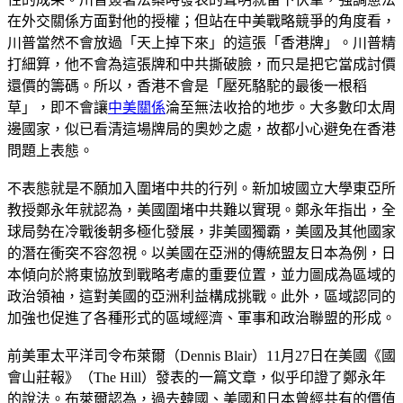
在外交關係方面對他的授權；但站在中美戰略競爭的角度看，
川普當然不會放過「天上掉下來」的這張「香港牌」。川普精
打細算，他不會為這張牌和中共撕破臉，而只是把它當成討價
還價的籌碼。所以，香港不會是「壓死駱駝的最後一根稻
草」，即不會讓
中美關係
淪至無法收拾的地步。大多數印太周
邊國家，似已看清這場牌局的奧妙之處，故都小心避免在香港
問題上表態。
不表態就是不願加入圍堵中共的行列。新加坡國立大學東亞所
教授鄭永年就認為，美國圍堵中共難以實現。鄭永年指出，全
球局勢在冷戰後朝多極化發展，非美國獨霸，美國及其他國家
的潛在衝突不容忽視。以美國在亞洲的傳統盟友日本為例，日
本傾向於將東協放到戰略考慮的重要位置，並力圖成為區域的
政治領袖，這對美國的亞洲利益構成挑戰。此外，區域認同的
加強也促進了各種形式的區域經濟、軍事和政治聯盟的形成。
前美軍太平洋司令布萊爾（Dennis Blair）11月27日在美國《國
會山莊報》（The Hill）發表的一篇文章，似乎印證了鄭永年
的說法。布萊爾認為，過去韓國、美國和日本曾經共有的價值