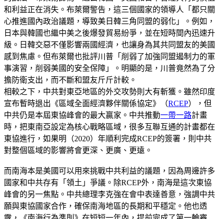
和利益正在消失。布萊爾警告，這三個國家的領導人「都只關
心推進國內政治議題，導致美日韓三角同盟的弱化」。例如，
日本與韓國也繼中美之後爆發貿易紛爭，並在短時間內迅速升
級。日韓交惡不僅影響兩國經濟，也讓身為其共同盟友的美國
感到焦慮。但布萊爾也批評川普「削弱了加強同盟遏制力的軍
事演習，削弱美國的安全保障」。明顯的是，川普竟然為了分
擔防衛支出，而不斷和盟友斤斤計較。
相較之下，中共對東亞地區的外交攻勢則大有斬獲。雖然印度
宣布暫時退出《區域全面經濟夥伴關係協定》（
RCEP
），但
中共仍是本屆東協峰會的最大贏家。中共推動
一帶一路
計畫
時，把東南亞設定為核心戰略區域，很多互聯互通的計畫都在
東協進行，如果明（2020）年順利完成RCEP的簽署，則中共
對整個區域的影響將會更深、更廣、更遠。
而南海本是美國可以用來挑戰中共利益的議題，因為周邊許多
國家和中共存有「領土」爭議。除RCEP外，南海是這次東協
峰會的另一焦點。中共總理李克強在會中表達善意，強調中共
願與東協國家合作，確保南海地區的長期和平穩定。他也透
露，《南海行為準則》在短短一年內，提前完成了第一輪審