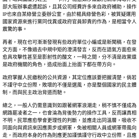
部大阪辦事處遭起訴，且其公司經費許多來自政府補助，操作
IP也來自某綠營立委辦公室，由於楊具綠營色彩，被質疑運用
國家資源來進行黨同伐異或政府官員卸責的作為，是相當令人
震驚的事。
再者，現在也可漸漸發現有些政府單位小編或是新聞稿，在發
文方面，不像過去中規中矩的澄清發言，反而在語氣方面愈來
愈具攻擊性甚至是影射性的酸文，一時之間，分不清是政黨還
是政府機關的角色，造成抬面上抬面下都在帶方向。
政府掌握人民繳稅的公共資源，其定位應該要把握清楚，倘若
不謹守中立份際，敗壞的不僅是選風，亦是整個國家的民主體
制，而與民主政治背道而馳。
總之，一般人仍需意識到如跟著網軍浪潮走，稍不慎不僅成為
網路罷凌者之一，也會淪為背後勢力的操作工具，反而讓真相
不明。民眾應愈學會更理性的判斷，並應走出同溫層，吸收不
同面向與資訊來因應奧步或網軍，免被相關人員或網軍帶風向
走，而政府本身的作為則應更加謹慎謹守行政中立份際，且應