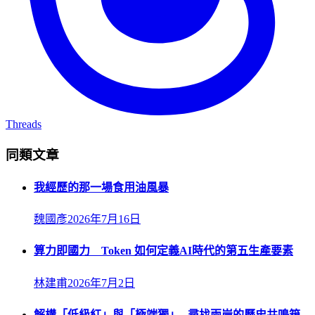
Threads
同類文章
我經歷的那一場食用油風暴
魏國彥
2026年7月16日
算力即國力 Token 如何定義AI時代的第五生產要素
林建甫
2026年7月2日
解構「低級紅」與「極端獨」─尋找兩岸的歷史共鳴箱