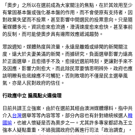
「奧步」之所以在選前成為大家關注的焦點，在於其效用至少
有鞏固基本盤或強化基本盤的作用，而不會使原有支持者，因
對政黨失望而不投票，甚至影響中間選民的投票意向。只是隨
著媒體多元，資訊愈來愈流通，澄清速度愈來愈快，甚至事前
的反制，而可能使奧步具有邊際效應遞減趨勢。
眾說週知，媒體熱度與流量，永遠是離婚或緋聞的新聞關注
度，遠大於夫妻美滿的新聞。而據研究，負面選舉影響力遠高
於正面選舉，且愈措手不及，愈接近選前時刻，更讓對手來不
及因應，影響力則愈大，而此除民眾要慎思明辨外，政府也應
該明瞭有些底線應不可觸犯，否則敗壞的不僅是民主選舉風
氣，亦是人民對政府的信任。
行政應中立 搧風點火違倫理
日前共諜王立強案，由於在選前其經由澳洲媒體爆料，指中共
介入
台灣
選舉等等內容等等，部分內容也有針對總統候選人
韓
國瑜
，也被人懷疑是否為奧步之一。尤其許多專家都認為王立
強本人疑點重重，不過我國政府仍舊進行司法「政治調查」，