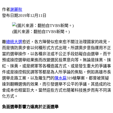
作者
謝麗秋
發布日期
2019年12月11日
(圖片來源：翻拍自TVBS新聞。)
離
總統大選
愈近，各方陣營似愈來愈不關注治理國家的政見，
而是慎防奧步會以何種形式方式出現。所謂奧步意指運用不正
當的選舉操作，以各種非法或不公正手段妨礙自由選舉，而干
預或操控選舉結果進而改變選民投票意向等。無論是抹黑、抹
紅、抹黃，或是網軍等各種造謠方式、或是發生重大的爭議事
件或是操控假民調等等都是為人所爭論的焦點，例如高雄市長
選舉走路工案，以及羅生門的
陳水扁
319槍擊案，都曾被質疑
達到翻轉選情的效果，而引發選舉不公平的爭議，其造成的社
會成本也相當巨大。當然這些方式也隨著科技進步而有不同演
化方式。
負面選舉影響力遠高於正面選舉