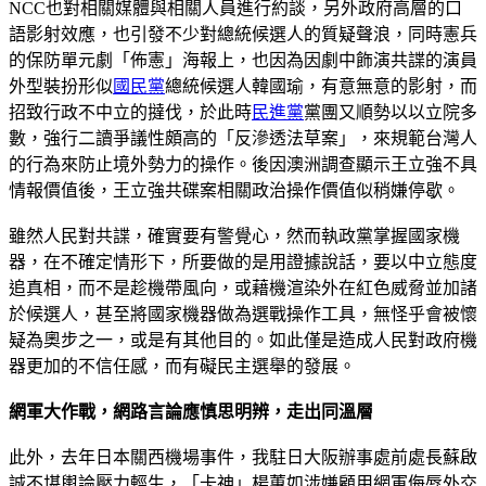
NCC也對相關媒體與相關人員進行約談，另外政府高層的口
語影射效應，也引發不少對總統候選人的質疑聲浪，同時憲兵
的保防單元劇「佈憲」海報上，也因為因劇中飾演共諜的演員
外型裝扮形似
國民黨
總統候選人韓國瑜，有意無意的影射，而
招致行政不中立的撻伐，於此時
民進黨
黨團又順勢以以立院多
數，強行二讀爭議性頗高的「反滲透法草案」，來規範台灣人
的行為來防止境外勢力的操作。後因澳洲調查顯示王立強不具
情報價值後，王立強共碟案相關政治操作價值似稍嫌停歇。
雖然人民對共諜，確實要有警覺心，然而執政黨掌握國家機
器，在不確定情形下，所要做的是用證據說話，要以中立態度
追真相，而不是趁機帶風向，或藉機渲染外在紅色威脅並加諸
於候選人，甚至將國家機器做為選戰操作工具，無怪乎會被懷
疑為奧步之一，或是有其他目的。如此僅是造成人民對政府機
器更加的不信任感，而有礙民主選舉的發展。
網軍大作戰，網路言論應慎思明辨，走出同溫層
此外，去年日本關西機場事件，我駐日大阪辦事處前處長蘇啟
誠不堪輿論壓力輕生，「卡神」楊蕙如涉嫌顧用網軍侮辱外交