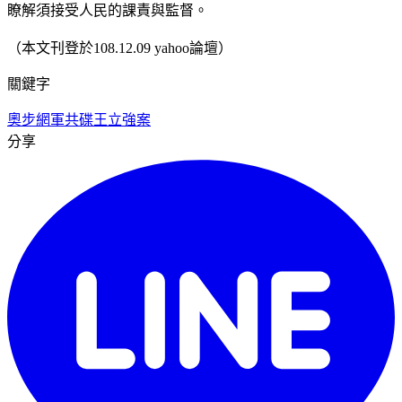
瞭解須接受人民的課責與監督。
（本文刊登於108.12.09 yahoo論壇）
關鍵字
奧步
網軍
共碟王立強案
分享