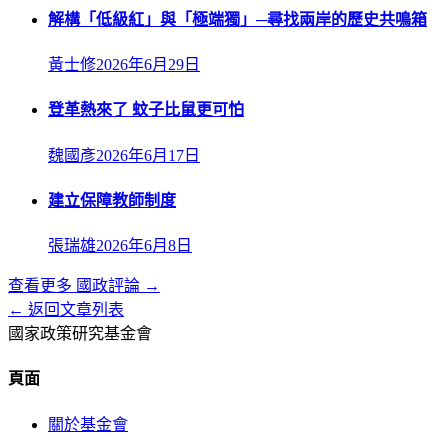
解構「低級紅」與「極端獨」─尋找兩岸的歷史共鳴箱
黃士修
2026年6月29日
登革熱來了 蚊子比鼠更可怕
魏國彥
2026年6月17日
建立保障教師制度
張瑞雄
2026年6月8日
查看更多
國政評論
→
← 返回文章列表
國家政策研究基金會
頁面
關於基金會