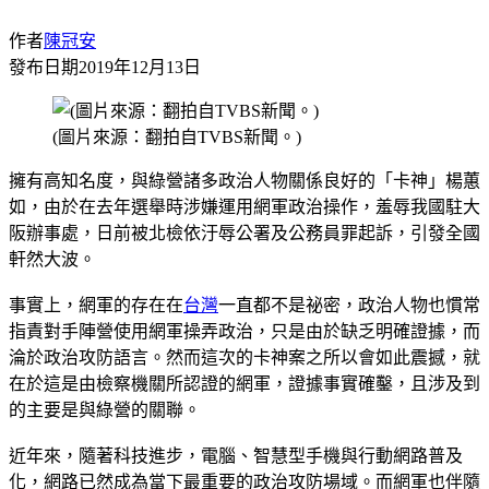
作者
陳冠安
發布日期
2019年12月13日
(圖片來源：翻拍自TVBS新聞。)
擁有高知名度，與綠營諸多政治人物關係良好的「卡神」楊蕙
如，由於在去年選舉時涉嫌運用網軍政治操作，羞辱我國駐大
阪辦事處，日前被北檢依汙辱公署及公務員罪起訴，引發全國
軒然大波。
事實上，網軍的存在在
台灣
一直都不是祕密，政治人物也慣常
指責對手陣營使用網軍操弄政治，只是由於缺乏明確證據，而
淪於政治攻防語言。然而這次的卡神案之所以會如此震撼，就
在於這是由檢察機關所認證的網軍，證據事實確鑿，且涉及到
的主要是與綠營的關聯。
近年來，隨著科技進步，電腦、智慧型手機與行動網路普及
化，網路已然成為當下最重要的政治攻防場域。而網軍也伴隨