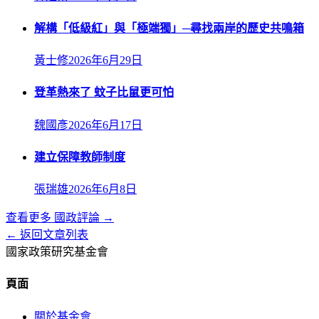
解構「低級紅」與「極端獨」─尋找兩岸的歷史共鳴箱
黃士修
2026年6月29日
登革熱來了 蚊子比鼠更可怕
魏國彥
2026年6月17日
建立保障教師制度
張瑞雄
2026年6月8日
查看更多
國政評論
→
← 返回文章列表
國家政策研究基金會
頁面
關於基金會