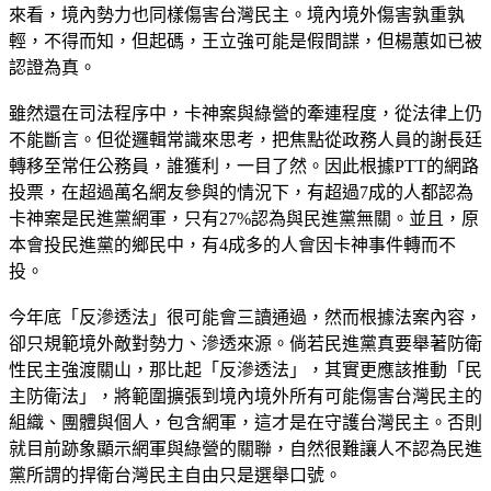
來看，境內勢力也同樣傷害台灣民主。境內境外傷害孰重孰
輕，不得而知，但起碼，王立強可能是假間諜，但楊蕙如已被
認證為真。
雖然還在司法程序中，卡神案與綠營的牽連程度，從法律上仍
不能斷言。但從邏輯常識來思考，把焦點從政務人員的謝長廷
轉移至常任公務員，誰獲利，一目了然。因此根據PTT的網路
投票，在超過萬名網友參與的情況下，有超過7成的人都認為
卡神案是民進黨網軍，只有27%認為與民進黨無關。並且，原
本會投民進黨的鄉民中，有4成多的人會因卡神事件轉而不
投。
今年底「反滲透法」很可能會三讀通過，然而根據法案內容，
卻只規範境外敵對勢力、滲透來源。倘若民進黨真要舉著防衛
性民主強渡關山，那比起「反滲透法」，其實更應該推動「民
主防衛法」，將範圍擴張到境內境外所有可能傷害台灣民主的
組織、團體與個人，包含網軍，這才是在守護台灣民主。否則
就目前跡象顯示網軍與綠營的關聯，自然很難讓人不認為民進
黨所謂的捍衛台灣民主自由只是選舉口號。