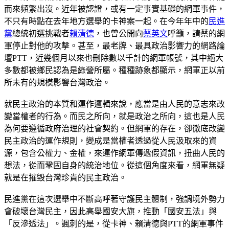
而來頻繁出沒。近年被認證，或有一定事實基礎的網軍事件，
不只有時點在去年地方選舉的卡神案一起。在今年年中的
民進
黨
總統初選挑戰者
賴清德
，也曾公開向
蔡英文
呼籲，請蔡的網
軍停止對他的攻擊。甚至，最老牌、最具政治影響力的網路論
壇PTT，近幾個月以來也刪除數以千計的網軍帳號，其中絕大
多數都被鄉民認為是綠營所屬。種種跡象都顯示，網軍正以前
所未有的規模影響台灣政治。
就民主政治的本質和運作邏輯來說，應當是由人民的意志來改
變當權者的行為。而民之所向，就是政治之所向，這也是人民
為何要遵循政府治理的社會契約。但網軍的存在，卻徹底改變
民主政治的運作規則，變成是當權者透過從人民汲取來的資
源，包含公權力、金權，來運作網軍傳遞假資訊，扭曲人民的
想法，從而鞏固自身的統治地位。從這個角度來看，網軍無疑
就是在摧毀台灣珍貴的民主政治。
民進黨在這次選舉中不斷高呼著守護民主體制，強調境外勢力
會破壞台灣民主，因此高舉國安大旗，推動「國安五法」與
「反滲透法」。諷刺的是，從卡神、賴清德與PTT的網軍事件