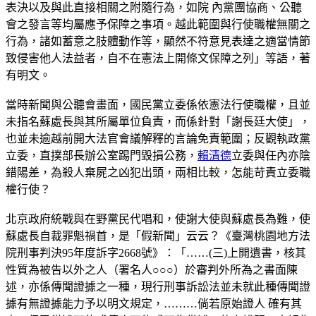
表決以及與此直接相關之附隨行為，如院 內黨團協商、公聽
會之發言等均屬應予保障之事項。越此範圍與行使職權無關之
行為，諸如蓄意之肢體動作等，顯然不符意見表達之適當情節
致侵害他人法益者，自不在憲法上開條文保障之列」等語，著
有明文。
當時新聞與公聽會畫面，國民黨立委係依憲法行使職權，且並
未指名蘇處長與其所屬單位負責，而係針對「謝長廷大使」，
也並未逾越前開大法官會議解釋的言論免責範圍；反觀執政黨
立委，直撲部長辦公室踢門毀損公務，
賴清德
立委與任內亦陰
錯陽差，為殺人棄屍之凶犯出頭，兩相比較，怎能苛責立委職
權行使？
北京政府統戰與在野黨民代唱和，使謝大使與蘇處長為難，使
蘇處長自裁罪魁禍首，是「假新聞」云云？《臺灣桃園地方法
院刑事判決95年度訴字2668號》：「……(三)上開遺書，核其
性質為被告以外之人（署名人○○○）於審判外所為之書面陳
述，亦係傳聞證據之一種，現行刑事訴訟法並未就此種傳聞證
據有無證據能力予以明文規定，………倘若原始證人 確有其