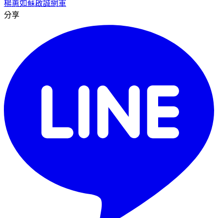
楊蕙如
蘇啟誠
網軍
分享