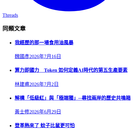
Threads
同類文章
我經歷的那一場食用油風暴
魏國彥
2026年7月16日
算力即國力 Token 如何定義AI時代的第五生產要素
林建甫
2026年7月2日
解構「低級紅」與「極端獨」─尋找兩岸的歷史共鳴箱
黃士修
2026年6月29日
登革熱來了 蚊子比鼠更可怕