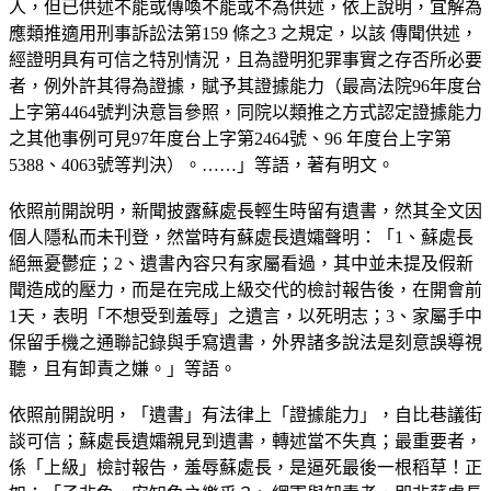
人，但已供述不能或傳喚不能或不為供述，依上說明，宜解為
應類推適用刑事訴訟法第159 條之3 之規定，以該 傳聞供述，
經證明具有可信之特別情況，且為證明犯罪事實之存否所必要
者，例外許其得為證據，賦予其證據能力（最高法院96年度台
上字第4464號判決意旨參照，同院以類推之方式認定證據能力
之其他事例可見97年度台上字第2464號、96 年度台上字第
5388、4063號等判決）。……」等語，著有明文。
依照前開說明，新聞披露蘇處長輕生時留有遺書，然其全文因
個人隱私而未刊登，然當時有蘇處長遺孀聲明：「1、蘇處長
絕無憂鬱症；2、遺書內容只有家屬看過，其中並未提及假新
聞造成的壓力，而是在完成上級交代的檢討報告後，在開會前
1天，表明「不想受到羞辱」之遺言，以死明志；3、家屬手中
保留手機之通聯記錄與手寫遺書，外界諸多說法是刻意誤導視
聽，且有卸責之嫌。」等語。
依照前開說明，「遺書」有法律上「證據能力」，自比巷議街
談可信；蘇處長遺孀親見到遺書，轉述當不失真；最重要者，
係「上級」檢討報告，羞辱蘇處長，是逼死最後一根稻草！正