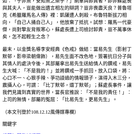
如：「子非魚，安知魚之樂乎？」網軍與卸責者，即非蘇處長
與其夫人，豈能做出遺言相左的辯詞？豈非喪盡天良？普魯塔
克《希臘羅馬名人傳》裡：凱薩遭人刺殺，布魯特斯拔刀相
向，「自己人捅自己人」，他放棄了抵抗。試想：羅馬一代豪
傑，尚對摯友背叛寒心，蘇處長遭上司檢討卸責，豈不萬事休
矣，怎不起輕生之念？
最末，以金獎名導李安經典《色戒》做結：當易先生（影射丁
默邨，影帝梁朝偉飾），易先生面不改色地，簽署抗日分子與
其情人的處決令後，其部屬拿出易先生送給情人的鑽戒，易先
生大喊：「不是我的！」並將鑽戒一手抓回，放入口袋，將：
心口不一、心狠手辣、爭功諉過的情報頭子，演得入木三分，
震攝人心，可謂：「比丁默邨，還丁默邨」；蘇處長事件，讓
我們見識到真實的世界，當長官推說：「不是我的責任！」：
上司的無情，部屬的冤屈：「比易先生，更易先生」。
（本文刊登於108.12.12風傳媒專欄）
關鍵字