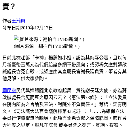
責？
作者
王瀚興
發布日期
2019年12月17日
(圖片來源：翻拍自TVBS新聞。)
日前北檢起訴「卡神」楊蕙如小姐，認為其侮辱公署，且以每
月新臺幣壹萬元為代價給諸多網軍帶風向；或認楊女應對蘇啟
誠處長含冤自殺，或認應由其直屬長官謝長廷負責，筆者有其
他見解，供大家參酌。
國民黨
民代與媒體隨北京政府起舞，質詢謝長廷大使，亦為蘇
啟誠處長含冤而死之原因云云？《憲法第73條》：「立法委員
在院內所為之言論及表決，對院外不負責任。」等語，定有明
文。《司法院大法官會議解釋第435號》：「……為確保立法
委員行使職權無所瞻顧，此項言論免責權之保障範圍，應作最
大程度之界定，舉凡在院會 或委員會之發言、質詢、提案、