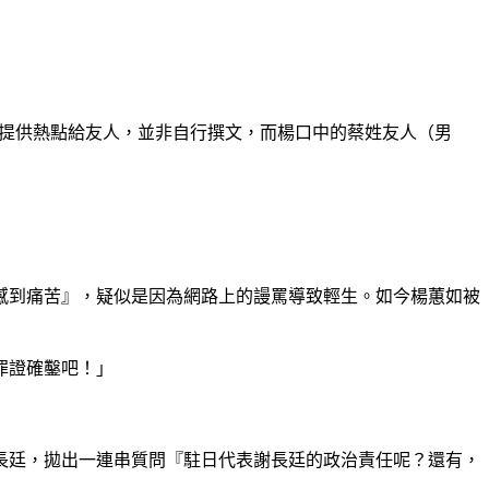
己僅提供熱點給友人，並非自行撰文，而楊口中的蔡姓友人（男
感到痛苦』，疑似是因為網路上的謾罵導致輕生。如今楊蕙如被
罪證確鑿吧！」
長廷，拋出一連串質問『駐日代表謝長廷的政治責任呢？還有，