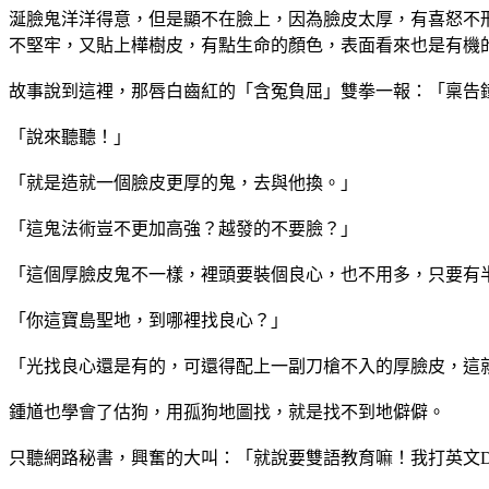
涎臉鬼洋洋得意，但是顯不在臉上，因為臉皮太厚，有喜怒不
不堅牢，又貼上樺樹皮，有點生命的顏色，表面看來也是有機
故事說到這裡，那唇白齒紅的「含冤負屈」雙拳一報：「稟告
「說來聽聽！」
「就是造就一個臉皮更厚的鬼，去與他換。」
「這鬼法術豈不更加高強？越發的不要臉？」
「這個厚臉皮鬼不一樣，裡頭要裝個良心，也不用多，只要有
「你這寶島聖地，到哪裡找良心？」
「光找良心還是有的，可還得配上一副刀槍不入的厚臉皮，這
鍾馗也學會了估狗，用孤狗地圖找，就是找不到地僻僻。
只聽網路秘書，興奮的大叫：「就說要雙語教育嘛！我打英文D