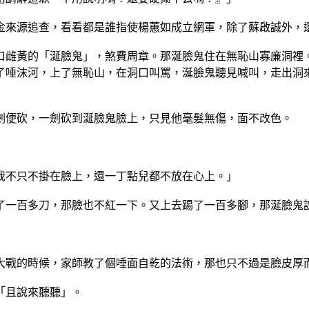
金來源追查，看看都是誰指使楊蕙如成立網軍，除了蘇啟誠外，
口雌黃的「涎臉鬼」，煞費周章。那涎臉鬼住在無恥山寡廉洞裡
了唾沫河，上了無恥山，在洞口叫罵，涎臉鬼聽見喊叫，走出洞
劍便砍，一劍砍到涎臉鬼臉上，只見他毫髮無傷，面不改色。
我不只不掛在臉上，還一丁點兒都不放在心上。」
了一百多刀，那臉也不紅一下。又上去踢了一百多腳，那涎臉鬼
大戰的時候，家師教了個唾面自乾的法術，那也只不過是臉皮厚
「且說來聽聽」。