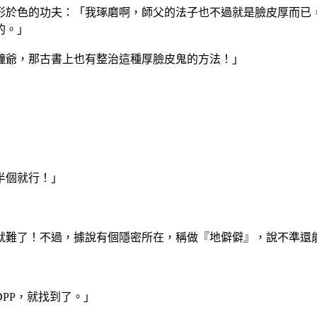
形於色的功夫：「我琢磨啊，師父的法子也不過就是臉皮厚而已
的。」
鐘爺，那古書上也有整治這種厚臉皮鬼的方法！」
半個就行！」
就難了！不過，據說有個隱密所在，稱做『地僻僻』，說不準還
PP，就找到了。」