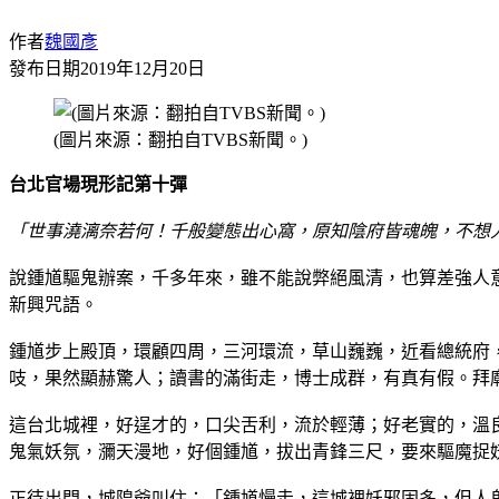
作者
魏國彥
發布日期
2019年12月20日
(圖片來源：翻拍自TVBS新聞。)
台北官場現形記第十彈
「世事澆漓奈若何！千般變態出心窩，原知陰府皆魂魄，不想人
說鍾馗驅鬼辦案，千多年來，雖不能說弊絕風清，也算差強人
新興咒語。
鍾馗步上殿頂，環顧四周，三河環流，草山巍巍，近看總統府
吱，果然顯赫驚人；讀書的滿街走，博士成群，有真有假。拜
這台北城裡，好逞才的，口尖舌利，流於輕薄；好老實的，溫
鬼氣妖氛，瀰天漫地，好個鍾馗，拔出青鋒三尺，要來驅魔捉
正待出門，城隍爺叫住：「鍾馗慢走，這城裡妖邪固多，但人