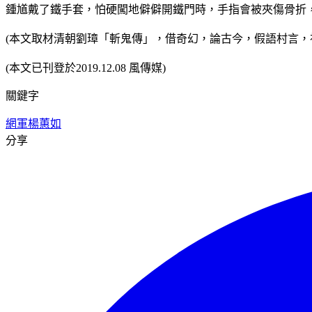
鍾馗戴了鐵手套，怕硬闖地僻僻開鐵門時，手指會被夾傷骨折
(本文取材清朝劉璋「斬鬼傳」，借奇幻，論古今，假語村言，
(本文已刊登於2019.12.08 風傳媒)
關鍵字
網軍
楊蕙如
分享