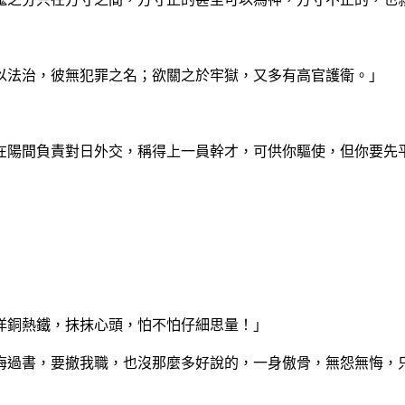
以法治，彼無犯罪之名；欲關之於牢獄，又多有高官護衛。」
在陽間負責對日外交，稱得上一員幹才，可供你驅使，但你要先
洋銅熱鐵，抹抹心頭，怕不怕仔細思量！」
悔過書，要撤我職，也沒那麼多好說的，一身傲骨，無怨無悔，