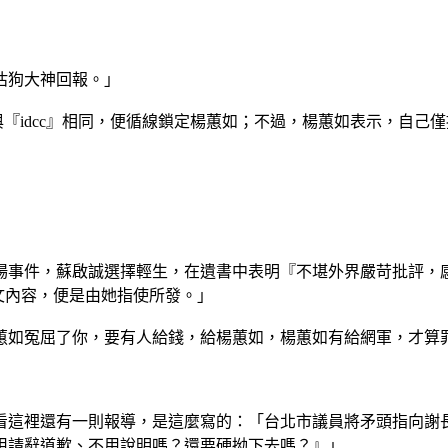
估狗大神回報。」
址與『idcc』相同，便循線鎖定楊蕙如；不過，楊蕙如表示，自
場事件，蘇啟誠選擇輕生，在遺書中表明『不堪外界嚴苛批評，
文內容，便是由她指使所發。」
蕙如冤屈了你，要有人給錢，給楊蕙如，楊蕙如有給網軍，才算
看這裡還有一則報導，是這麼寫的：「台北市議員將矛頭指向謝
用請辭道歉、不用說明嗎？還要硬拗下去嗎？』」