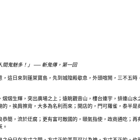
間鬼魅多！」 ── 斬鬼傳，第一回
意，這日來到蓬萊寶島，先到城隍殿歇息，外頭喧鬧，三不五時
，熠熠生輝，突出廣場之上；遠眺觀音山，樓台連宇，排連山水
廟的，挨肩擦背，大多為名利而來；開店的，門可羅雀，泰半是
良恭簡，流於迂腐；更有富可敵國的，頤氣指使，政商通吃；再
妖。
鬼之分只在方寸之間，方寸正的甚至可以為神，方寸不正的，也