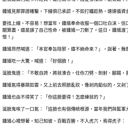
鍾馗見那罪證確鑿，下線俱已承認，不如打鐵趁熱，速速循資
要找上線，不容易！想當年，鍾馗奉命收服一個口吐白沫、信
關算盡，還是誤了自己性命，被鍾馗一刀斬了。這日，鍾馗渡
恨！」
鍾馗昂然喊道：「本官奉旨除邪，還不納命來？」，說著，舞
鍾馗吃一大驚，喊道：「好個臉！」
涎臉鬼道：「不敢自誇，將就湊合，任你刀劈、劍射、腳踢，
鍾馗氣得暴跳如雷，又上前去照臉亂砍，像剁肉餡似的，又剁
鍾馗也由不得笑了：「你這臉要得！怎麼練就的？」
涎臉鬼唉了一口氣：「這臉也有個傳統根源，當年我們與藍軍
鍾馗心裡想著，知己知彼，百戰百勝，不入虎穴，焉得虎子：