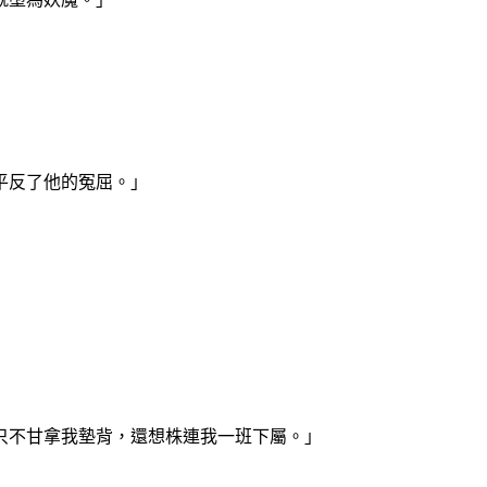
平反了他的冤屈。」
只不甘拿我墊背，還想株連我一班下屬。」