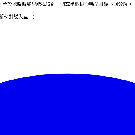
，至於地僻僻那兒能找得到一個或半個良心嗎？且聽下回分解。
祈勿對號入座。)