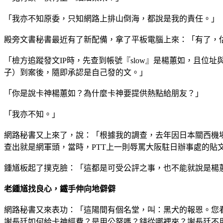
「我亦不知原委，只知網路上排山倒海，都說是我的責任。」
殿旁文書秘書最近有了新配備，拿了平板電腦上來：「有了，
「檢方追蹤發文IP時，先查到帳號『slow』是楊蕙如，且位
子）到案後，隨即承認是自己發的文。」
「你是說卡神楊蕙如？為什麼卡神要提供熱點給朋友？」
「我亦不知。」
網路秘書又上來了，說：「根據我的調查，去年因日本關西機
查出就是網軍頭，當時，PTT上一則辱罵大阪駐日辦事處的貼
鍾馗板起了撲克臉：「這都是可受公評之事，也不能就說是楊
老鍾馗找良心，鐵手伸向地僻僻
網路秘書又來表功：「這陽間有個名堂，叫：黑犬的報恩。您
謝長廷如何給卡神經費？是用公帑嗎？錢從哪裡來？謝長廷不