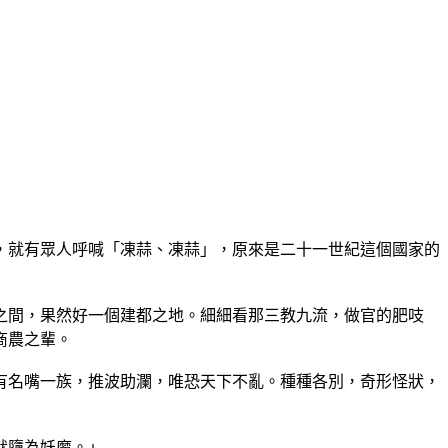
，就有眾人呼喊「凍蒜、凍蒜」，原來是二十一世紀這個國家的
之間，果然好一個建都之地。細細看那三教九流，做官的肥吱
商農之輩。
有名嘴一族，推波助瀾，唯恐天下不亂。種種各別，奇形怪狀，
就墮為妖魔。」