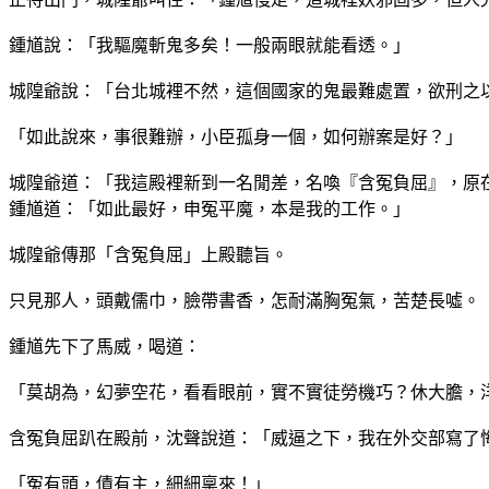
鍾馗說：「我驅魔斬鬼多矣！一般兩眼就能看透。」
城隍爺說：「台北城裡不然，這個國家的鬼最難處置，欲刑之
「如此說來，事很難辦，小臣孤身一個，如何辦案是好？」
城隍爺道：「我這殿裡新到一名閒差，名喚『含冤負屈』，原
鍾馗道：「如此最好，申冤平魔，本是我的工作。」
城隍爺傳那「含冤負屈」上殿聽旨。
只見那人，頭戴儒巾，臉帶書香，怎耐滿胸冤氣，苦楚長噓。
鍾馗先下了馬威，喝道：
「莫胡為，幻夢空花，看看眼前，實不實徒勞機巧？休大膽，
含冤負屈趴在殿前，沈聲說道：「威逼之下，我在外交部寫了
「冤有頭，債有主，細細稟來！」