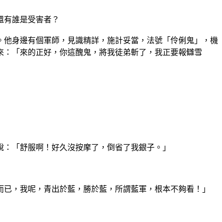
還有誰是受害者？
。他身邊有個軍師，見識精詳，施計妥當，法號「伶俐鬼」，機
來：「來的正好，你這醜鬼，將我徒弟斬了，我正要報讎雪
說：「舒服啊！好久沒按摩了，倒省了我銀子。」
而已，我呢，青出於藍，勝於藍，所謂藍軍，根本不夠看！」