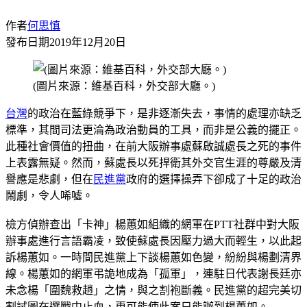
作者
何思慎
發布日期
2019年12月20日
(圖片來源：維基百科，外交部大廳。)
台灣
的政治在藍綠競爭下，是非逐漸失去，事情的處理亦缺乏
標準，其間司法更淪為政治動員的工具，而非是公義的擺正。
此種社會價值的扭曲，在前大阪辦事處蘇啟誠處長之死的事件
上表露無疑。然而，蘇處長以死捍衛其外交官生涯的尊嚴及清
譽應是悲劇，但在
民進黨
政府的選擇操弄下卻成了十足的政治
鬧劇，令人唏噓。
檢方偵辦查出「卡神」楊蕙如組織的網軍在PTT社群中對大阪
辦事處進行言語霸凌，致使蘇處長因壓力過大而輕生，以此起
訴楊蕙如。一時間民進黨上下談楊蕙如色變，紛紛與楊劃清界
線。楊蕙如的網軍弔詭地成為「孤軍」，連駐日代表謝長廷亦
未念楊「圍魏救趙」之情，與之割袍斷義。民進黨的超完美切
割試圖在選戰中止血，更可能使此案只能辦到楊蕙如。