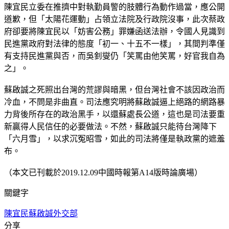
陳宜民立委在推擠中對執勤員警的肢體行為動作過當，應公開
道歉，但「太陽花運動」占領立法院及行政院沒事，此次蔡政
府卻要將陳宜民以「妨害公務」罪嫌函送法辦，令國人見識到
民進黨政府對法律的態度「初一、十五不一樣」，其間判準僅
有支持民進黨與否，而吳釗燮仍「笑罵由他笑罵，好官我自為
之」。
蘇啟誠之死照出台灣的荒謬與暗黑，但台灣社會不該因政治而
冷血，不問是非曲直。司法應究明將蘇啟誠逼上絕路的網路暴
力背後所存在的政治黑手，以還蘇處長公道，這也是司法要重
新贏得人民信任的必要做法。不然，蘇啟誠只能待台灣降下
「六月雪」，以求沉冤昭雪，如此的司法將僅是執政黨的遮羞
布。
（本文已刊載於2019.12.09中國時報第A14版時論廣場）
關鍵字
陳宜民
蘇啟誠
外交部
分享