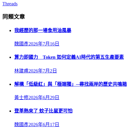
Threads
同類文章
我經歷的那一場食用油風暴
魏國彥
2026年7月16日
算力即國力 Token 如何定義AI時代的第五生產要素
林建甫
2026年7月2日
解構「低級紅」與「極端獨」─尋找兩岸的歷史共鳴箱
黃士修
2026年6月29日
登革熱來了 蚊子比鼠更可怕
魏國彥
2026年6月17日