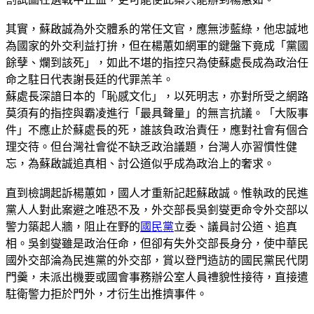
其實，蘇啟誠為外交體系的常任文官，應無涉藍綠，他忠誠地
為國家的外交利益打拚，但在楊蕙如網軍的鍵盤下竟成「黨國
餘孽、爛到該死」，如此不堪的指控只為使蘇處長成為政治任
命之駐日代表謝長廷的代罪羔羊。
蘇處長深諳日本的「恥感文化」，以死明志，亦對所受之網路
莫須有的指控與霸凌進行「最具聲量」的無言抗議。「大阪事
件」不應止於蘇處長的死，誰該負政治責任，應對社會有個合
理交待。但台灣社會從不缺乏政治議題，台灣人亦習慣性健
忘，為蘇啟誠追真相、討公道似乎成為政治上的奢求。
直到檢調起訴楊蕙如，國人才重新記起蘇啟誠。惟執政的民進
黨人人對此案避之唯恐不及，外交部長吳釗燮更命令外交部以
警力築起人牆，阻止在野的
國民黨
立委、議員討公道、追真
相。吳釗燮雖是政治任命，但卻有失外交部長身分，使中華民
國外交部淪為民進黨的外交部，賞以登門造訪的國民黨民代閉
門羹，未派出機要或國會事務辦公室人員禮貌性接待，直接遣
駐衛警力拒於門外，才衍生出推擠事件。